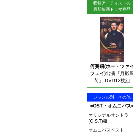
収録アーティストの
最新映画ドラマ商品
何賽飛(ホー・ツァ
フェイ)
出演『月影
荷』 DVD12枚組
ジャンル別・その他
=OST・オムニバス
オリジナルサントラ
(O.S.T)盤
オムニバスベスト