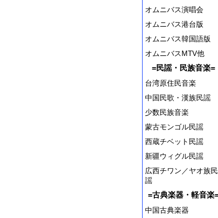
オムニバス演唱会
オムニバス港台版
オムニバス韓国語版
オムニバスMTV他
=民謡・民族音楽=
台湾原住民音楽
中国民歌・漢族民謡
少数民族音楽
蒙古モンゴル民謡
西蔵チベット民謡
新疆ウィグル民謡
広西チワン／ヤオ族民
謡
=古典楽器・軽音楽
中国古典楽器