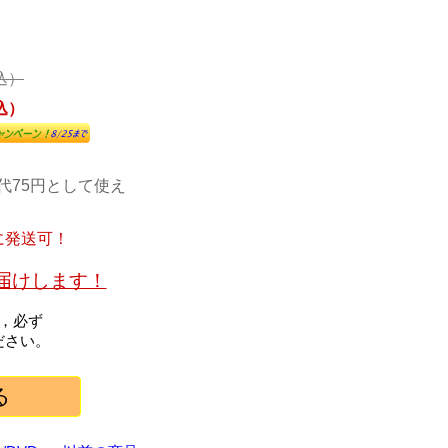
税込）
税込）
代75円として使え
に発送可！
お届けします！
，必ず
ださい。