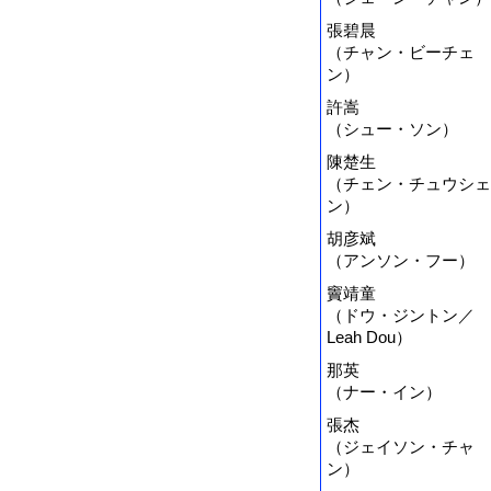
張碧晨
（チャン・ビーチェ
ン）
許嵩
（シュー・ソン）
陳楚生
（チェン・チュウシェ
ン）
胡彦斌
（アンソン・フー）
竇靖童
（ドウ・ジントン／
Leah Dou）
那英
（ナー・イン）
張杰
（ジェイソン・チャ
ン）