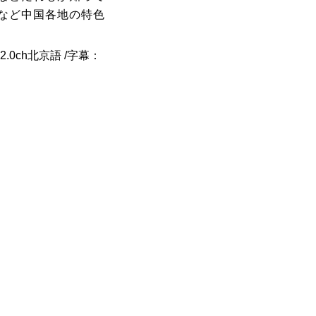
など中国各地の特色
y2.0ch北京語 /字幕：