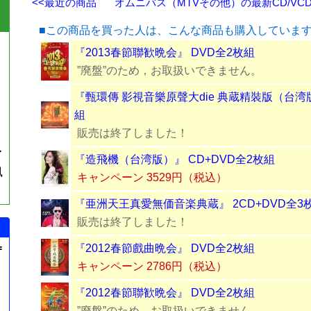
<<最近の商品
オムニバス（MTVその他）の最新CD/VCD
■この商品を買った人は、こんな商品も購入していま
『2013春節聯歓晩会』 DVD全2枚組
”廃盤”のため，お取扱いできません。
『甄環傳 影視音樂原聲大die 典蔵精裝版（台湾
組
販売は終了しました！
イ
『造飛機（台湾版）』 CD+DVD全2枚組
風
キャンペーン 3529円（税込）
『亜洲天王真愛無価音楽典蔵』 2CD+DVD全3
販売は終了しました！
=
『2012春節戲曲晩会』 DVD全2枚組
キャンペーン 2786円（税込）
『2012春節聯歓晩会』 DVD全2枚組
”廃盤”のため，お取扱いできません。