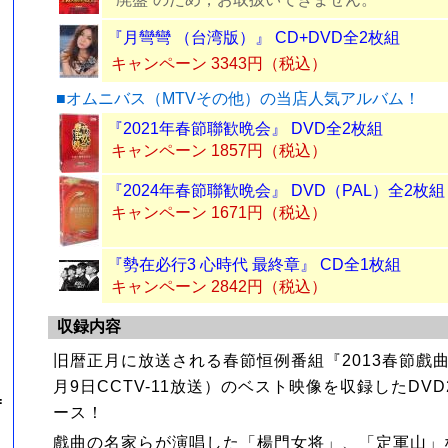
『月彎彎 （台湾版）』 CD+DVD全2枚組
キャンペーン 3343円（税込）
■オムニバス（MTVその他）の当店人気アルバム！
『2021年春節聯歓晩会』 DVD全2枚組
キャンペーン 1857円（税込）
『2024年春節聯歓晩会』 DVD（PAL）全2枚組
キャンペーン 1671円（税込）
『勢在必行3 心時代 最終章』 CD全1枚組
キャンペーン 2842円（税込）
収録内容
旧暦正月に放送される春節恒例番組『2013春節戲曲
月9日CCTV-11放送）のベスト映像を収録したDV
=
ース！
戲曲の名家らが演唱した「楊門女将」、「定軍山」