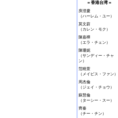
= 香港台湾 =
庾澄慶
（ハーレム・ユー）
莫文蔚
（カレン・モク）
陳嘉樺
（エラ・チェン）
陳珊妮
（サンディー・チャ
ン）
范曉萱
（メイビス・ファン）
周杰倫
（ジェイ・チョウ）
蘇慧倫
（ターシー・スー）
齊秦
（チー・チン）