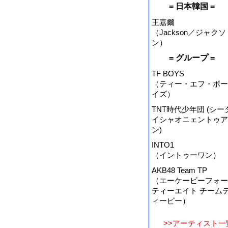
= 日本韓国 =
王嘉爾
（Jackson／ジャクソ
ン）
= グループ =
TF BOYS
（ティー・エフ・ボー
イズ）
TNT時代少年団 (シー
イシャオニェントゥア
ン)
INTO1
（イントゥーワン）
AKB48 Team TP
（エーケービーフォー
ティーエイト チーム
ィーピー）
>>アーティスト一