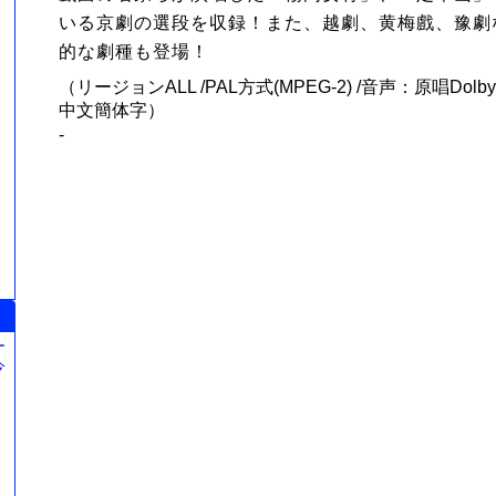
いる京劇の選段を収録！また、越劇、黄梅戲、豫劇
的な劇種も登場！
（リージョンALL /PAL方式(MPEG-2) /音声：原唱Dolb
中文簡体字）
-
ー
今
。