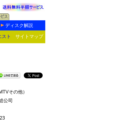
ディスク解説
エスト
サイトマップ
MTVその他）
総公司
23