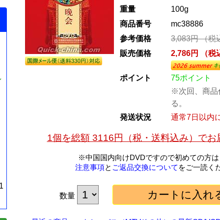
重量
100g
商品番号
mc38886
参考価格
3,083円 （
販売価格
2,786円 （
ポイント
75ポイント
イ
※次回、商品
る。
発送状況
通常7日以内
1個を総額 3116円（税・送料込み）で
※中国国内向けDVDですので初めての方は
注意事項
と
ご返品交換について
をご一読く
1
数量