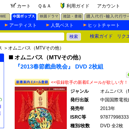
カート
Ｑ＆Ａ
利用ガイド
アカウント
アーティスト
人気ベスト
ヒットチャート
検索ガイド
リク
ス
＞
オムニバス（MTVその他）
オムニバス（MTVその他）
『2013春節戲曲晩会』 DVD 2枚組
<<収録歌手の新着Eメールが欲しい方！
ジャンル
オムニバス（
の
発行出版
中国国際電視
曲
発売年
2013年
組
ISRC等
97877998333
種別/枚数
DVD 全2枚