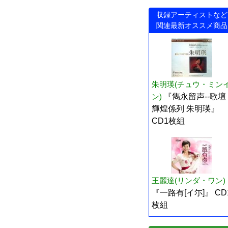
収録アーティストなど
関連最新オススメ商品
朱明瑛(チュウ・ミン
ン)
『雋永留声--歌壇
輝煌係列 朱明瑛』
CD1枚組
王麗達(リンダ・ワン)
『一路有[イ尓]』 CD
枚組