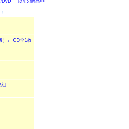
/DVD
以前の商品>>
す！
版）』 CD全1枚
枚組