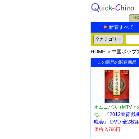
新着すべて
HOME
＞
中国ポップ
この商品の関連商品
オムニバス（MTVそ
他）
『2012春節戲
晩会』 DVD 全2枚
価格 2,786円