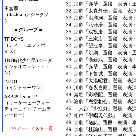
31. 京劇「赤壁」選段 表演
王嘉爾
32. 京劇「太真外伝」選段 表
（Jackson／ジャクソ
33. 京劇「洪洋洞」選段 表演
ン）
34. 京劇「八珍湯」選段 表演
= グループ =
35. 京劇「双投唐」選段 表演
36. 京劇「三家店」選段 表演
TF BOYS
（ティー・エフ・ボー
37. 京劇「望江亭」選段 表演
イズ）
38. 京劇「姚期」選段 表演：
39. 京劇「漢蘇武」選段 表演
TNT時代少年団 (シーダ
イシャオニェントゥア
40. 京劇「赤壁」選段 表演：
ン)
41. 京劇「下魯城」選段 表演
42. 京劇「大漠昭君」選段 表演
INTO1
（イントゥーワン）
43. 川劇「春夜喜雨」選段 表
44. 秦腔「彩楼配」選段 表演
AKB48 Team TP
45. 滬劇「庵堂相会」選段 表
（エーケービーフォー
46. 二人台「掛紅灯」選段 
ティーエイト チームテ
ィーピー）
47. 相声「學唱現代戲」 表演
48. 京劇「黛諾」選段 表演：
>>アーティスト一覧
49. 京劇「杜鵑山」選段 表演