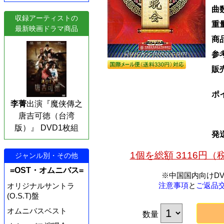
曲
収録アーティストの
重
最新映画ドラマ商品
商
参
販
ポ
李菁
出演『魔侠傳之
唐吉可徳（台湾
版）』 DVD1枚組
発
1個を総額 3116円
ジャンル別・その他
=OST・オムニバス=
※中国国内向けD
注意事項
と
ご返品
オリジナルサントラ
(O.S.T)盤
オムニバスベスト
数量