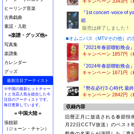
キャンペーン 3343円
ヒーリング音楽
『1st concert -voice o
古典戯曲
組
童謡・儿歌
販売は終了しました！
=楽譜・グッズ他=
■オムニバス（MTVその他）の
写真集
『2021年春節聯歓晩会』
楽譜集
キャンペーン 1857円
カレンダー
『2024年春節聯歓晩会』
グッズ
キャンペーン 1671円
最新注目アーティスト
『勢在必行3 心時代 最終
※中国の最新ヒットチャー
トと当店人気を総合した今
キャンペーン 2842円
注目のアーティストです。
毎日更新しています。
収録内容
= 中国大陸 =
旧暦正月に放送される春節恒例番
張靚穎
月22日CCTV放送）のベスト
（ジェーン・チャン）
戲曲の名家らが演唱した「貴