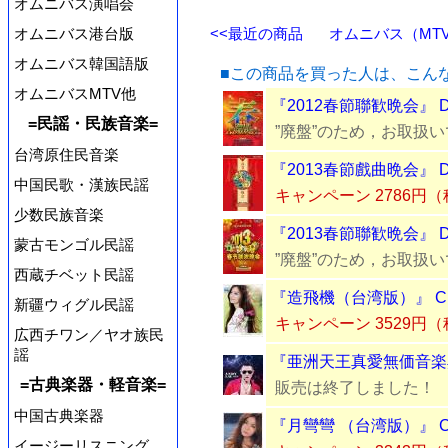
オムニバス演唱会
オムニバス港台版
<<最近の商品
オムニバス（MTV
オムニバス韓国語版
■この商品を買った人は、こん
オムニバスMTV他
『2012春節聯歓晩会』 
=民謡・民族音楽=
”廃盤”のため，お取扱
台湾原住民音楽
『2013春節戲曲晩会』 
中国民歌・漢族民謡
キャンペーン 2786円
少数民族音楽
『2013春節聯歓晩会』 
蒙古モンゴル民謡
”廃盤”のため，お取扱
西蔵チベット民謡
『造飛機（台湾版）』 C
新疆ウィグル民謡
キャンペーン 3529円
広西チワン／ヤオ族民
謡
『亜洲天王真愛無価音楽典
=古典楽器・軽音楽=
販売は終了しました！
中国古典楽器
『月彎彎 （台湾版）』 C
イージーリスニング