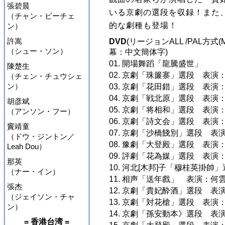
張碧晨
いる京劇の選段を収録！また
（チャン・ビーチェ
的な劇種も登場！
ン）
許嵩
DVD
(リージョンALL /PAL方式(M
（シュー・ソン）
幕：中文簡体字)
01. 開場舞蹈「龍騰盛世」
陳楚生
02. 京劇「珠簾寨」選段 表
（チェン・チュウシェ
ン）
03. 京劇「花田錯」選段 表演
04. 京劇「戦北原」選段 表演
胡彦斌
05. 京劇「将相和」選段 表演
（アンソン・フー）
06. 京劇「詩文会」選段 表演
竇靖童
07. 京劇「沙橋餞別」選段 表
（ドウ・ジントン／
08. 豫劇「大登殿」選段 表演
Leah Dou）
09. 評劇「花為媒」選段 表演
那英
10. 河北[木邦]子「穆桂英掛
（ナー・イン）
11. 相声「送年戲」 表演：何
張杰
12. 京劇「貴妃酔酒」選段 表
（ジェイソン・チャ
13. 京劇「対花槍」選段 表演
ン）
14. 京劇「孫安動本》選段 表
= 香港台湾 =