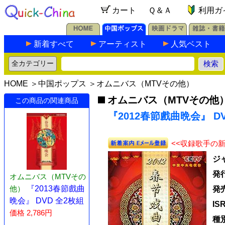
カート
Ｑ＆Ａ
利用ガ
新着すべて
アーティスト
人気ベスト
HOME
＞
中国ポップス
＞
オムニバス（MTVその他）
オムニバス（MTVその他
この商品の関連商品
『2012春節戲曲晩会』 DV
<<収録歌手の
ジ
発
オムニバス（MTVその
他）
『2013春節戲曲
発
晩会』 DVD 全2枚組
IS
価格 2,786円
種