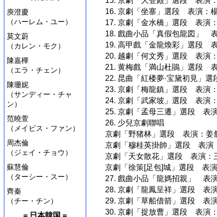
15. 京劇「大登殿」選段 表演
16. 京劇「坐寨」選段 表演：
庾澄慶
（ハーレム・ユー）
17. 京劇「金水橋」選段 表演
18. 戲曲小品「真假包龍図」
莫文蔚
19. 高甲戲「金龍煥彩」選段
（カレン・モク）
20. 越劇「何文秀」選段 表演
陳嘉樺
21. 黄梅戲「満山杜鵑」選段 
（エラ・チェン）
22. 昆曲「紅楼夢·宝黛初見
陳珊妮
23. 京劇「梅龍鎮」選段 表
（サンディー・チャ
24. 京劇「武家坡」選段 表
ン）
25. 京劇「孟母三遷」選段 表
范曉萱
26. 少兒京劇聯唱
（メイビス・ファン）
京劇「野猪林」選段 表演：姜
周杰倫
京劇「穆桂英掛帥」選段 表演
（ジェイ・チョウ）
京劇「天女散花」選段 表演：
蘇慧倫
京劇「徐策[足包]城」選段 表
（ターシー・スー）
27. 戲曲小品「龍媽招親」 
28. 京劇「龍鳳呈祥」選段 表
齊秦
（チー・チン）
29. 京劇「草船借箭」選段 表
30. 京劇「捉放曹」選段 表演
= 日本韓国 =