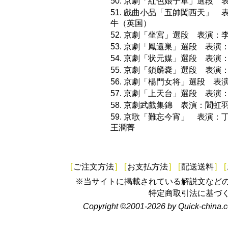
50. 京劇「紅色娘子軍」選段 
51. 戲曲小品「五帥闖西天」
牛（英国）
52. 京劇「坐宮」選段 表演：
53. 京劇「鳳還巣」選段 表演
54. 京劇「状元媒」選段 表演
55. 京劇「鎖麟嚢」選段 表演
56. 京劇「楊門女将」選段 表
57. 京劇「上天台」選段 表演
58. 京劇武戲集錦 表演：閻
59. 京歌「難忘今宵」 表演
王潤菁
[
ご注文方法
]
[
お支払方法
]
[
配送送料
]
[
※当サイトに掲載されている解説文など
特定商取引法に基づ
Copyright ©2001-2026 by Quick-china.c