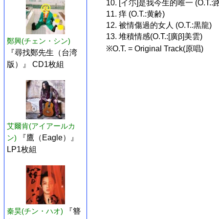
10. [イ尓]是我今生的唯一 (O.T.:
11. 痒 (O.T.:黄齢)
12. 被情傷過的女人 (O.T.:黒龍)
13. 堆積情感(O.T.:[廣β]美雲)
鄭興(チェン・シン)
※O.T. = Original Track(原唱)
『尋找鄭先生（台湾
版）』 CD1枚組
艾爾肯(アイアールカ
ン)
『鷹（Eagle）』
LP1枚組
秦昊(チン・ハオ)
『簪