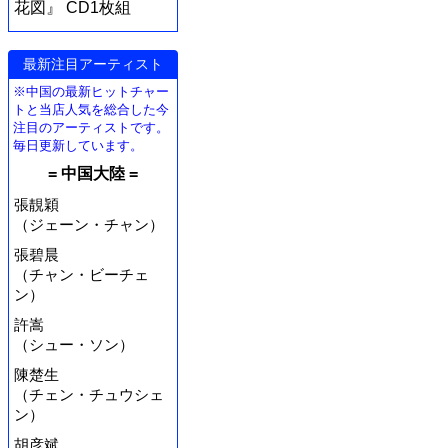
花図』 CD1枚組
最新注目アーティスト
※中国の最新ヒットチャー
トと当店人気を総合した今
注目のアーティストです。
毎日更新しています。
= 中国大陸 =
張靚穎
（ジェーン・チャン）
張碧晨
（チャン・ビーチェ
ン）
許嵩
（シュー・ソン）
陳楚生
（チェン・チュウシェ
ン）
胡彦斌