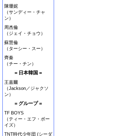
陳珊妮
（サンディー・チャ
ン）
周杰倫
（ジェイ・チョウ）
蘇慧倫
（ターシー・スー）
齊秦
（チー・チン）
= 日本韓国 =
王嘉爾
（Jackson／ジャクソ
ン）
= グループ =
TF BOYS
（ティー・エフ・ボー
イズ）
TNT時代少年団 (シーダ