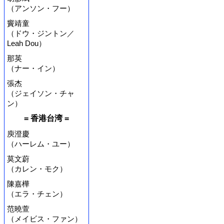
（アンソン・フー）
竇靖童
（ドウ・ジントン／
Leah Dou）
那英
（ナー・イン）
張杰
（ジェイソン・チャ
ン）
= 香港台湾 =
庾澄慶
（ハーレム・ユー）
莫文蔚
（カレン・モク）
陳嘉樺
（エラ・チェン）
范曉萱
（メイビス・ファン）