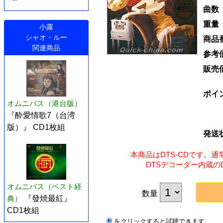
曲数
重量
小露
シャオ・ルー
商品
関連商品
参考
販売
ポイ
オムニバス（港台版）
『酔愛情歌7（台湾
版）』 CD1枚組
発送
本商品はDTS-CDです。
DTSデコーダー内蔵の
オムニバス（ベスト経
数量
典）
『發焼最紅』
CD1枚組
をクリックすると試聴できます。