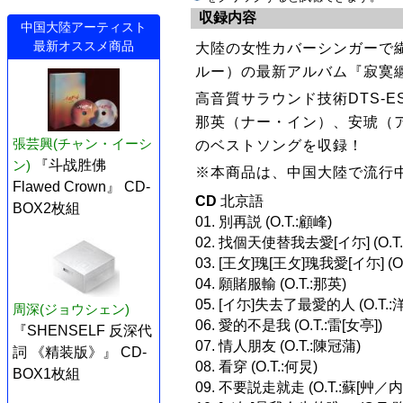
収録内容
中国大陸アーティスト
最新オススメ商品
大陸の女性カバーシンガーで
ルー）の最新アルバム『寂寞纏繞
高音質サラウンド技術DTS-
那英（ナー・イン）、安琥（
張芸興(チャン・イーシ
のベストソングを収録！
ン)
『斗战胜佛
※本商品は、中国大陸で流行
Flawed Crown』 CD-
CD
北京語
BOX2枚組
01. 別再説 (O.T.:顧峰)
02. 找個天使替我去愛[イ尓] (O.T.
03. [王攵]瑰[王攵]瑰我愛[イ尓] (O.
04. 願賭服輸 (O.T.:那英)
05. [イ尓]失去了最愛的人 (O.T.:
周深(ジョウシェン)
06. 愛的不是我 (O.T.:雷[女亭])
『SHENSELF 反深代
07. 情人朋友 (O.T.:陳冠蒲)
詞 《精装版》』 CD-
08. 看穿 (O.T.:何炅)
BOX1枚組
09. 不要説走就走 (O.T.:蘇[艸／内]