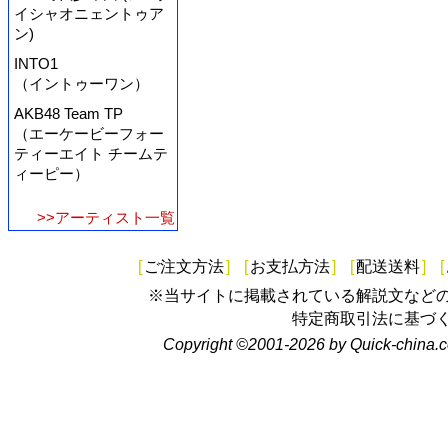
イシャオニェントゥア
ン)
INTO1
（イントゥーワン）
AKB48 Team TP
（エーケービーフォー
ティーエイト チームテ
ィーピー）
>>アーティスト一覧
[
ご注文方法
]
[
お支払方法
]
[
配送送料
]
[
※当サイトに掲載されている解説文など
特定商取引法に基づ
Copyright ©2001-2026 by Quick-china.c