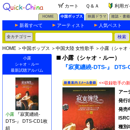
カート
Ｑ＆Ａ
利用ガ
新着すべて
アーティスト
人気ベスト
HOME
＞
中国ポップス
＞
中国大陸 女性歌手
＞
小露（シャオ
小露（シャオ・ルー）
小露
シャオ・ルー
『寂寞纏繞-DTS-』 DTS-
最新試聴アルバム
<<収録歌手の
アー
発行
発売
小露
『寂寞纏繞-
ISR
DTS-』 DTS-CD1枚
種別
組