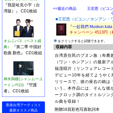
『我是哈克小宇（台
<<最近の商品
王宏恩（ビユン
湾版）』 CD1枚組
■王宏恩（ビユン／ホンアン・
『一起我們 Muskun k
キャンペーン 4513円
オムニバス（ベスト経
をクリックすると試聴できます。
収録内容
典）
『第二季 中国好
歌曲 顏色』 CD1枚組
台湾原住民のブヌン族（布農
（ワン・ホンアン）の最新アル
福茂唱片（リンフェアレコー
デビュー10年を経てようや
神木與瞳(シャンムーユ
リリースで、彼の座右の銘は
ートン/Y2J)
『守護
いう。本作品には、そんな彼
者』 CD1枚組
ークロック調のタイトルソン
ル曲を収録！
香港台湾アーティスト
附贈16頁彩色写真歌詞本
最新オススメ商品