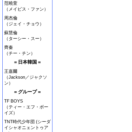
范曉萱
（メイビス・ファン）
周杰倫
（ジェイ・チョウ）
蘇慧倫
（ターシー・スー）
齊秦
（チー・チン）
= 日本韓国 =
王嘉爾
（Jackson／ジャクソ
ン）
= グループ =
TF BOYS
（ティー・エフ・ボー
イズ）
TNT時代少年団 (シーダ
イシャオニェントゥア