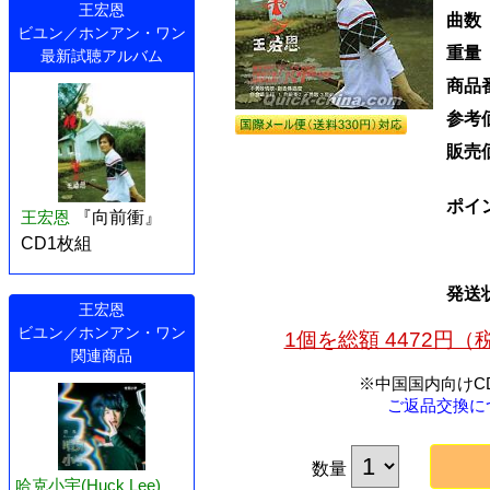
王宏恩
曲数
ビユン／ホンアン・ワン
重量
最新試聴アルバム
商品
参考
販売
ポイ
王宏恩
『向前衝』
CD1枚組
発送
王宏恩
ビユン／ホンアン・ワン
1個を総額 4472円
関連商品
※中国国内向けC
ご返品交換に
数量
哈克小宇(Huck Lee)