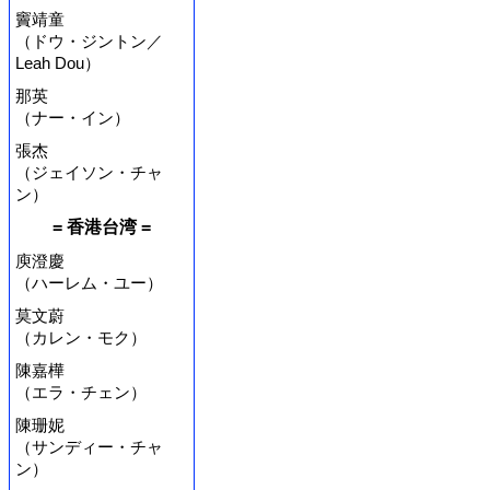
竇靖童
（ドウ・ジントン／
Leah Dou）
那英
（ナー・イン）
張杰
（ジェイソン・チャ
ン）
= 香港台湾 =
庾澄慶
（ハーレム・ユー）
莫文蔚
（カレン・モク）
陳嘉樺
（エラ・チェン）
陳珊妮
（サンディー・チャ
ン）