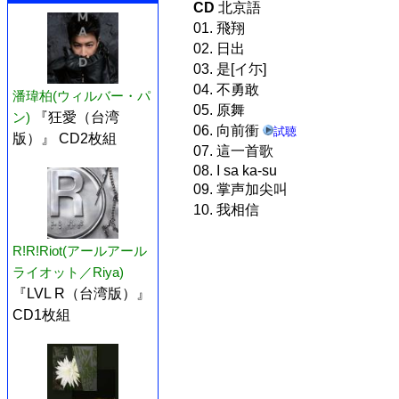
CD
北京語
01. 飛翔
02. 日出
03. 是[イ尓]
04. 不勇敢
潘瑋柏(ウィルバー・パ
05. 原舞
ン)
『狂愛（台湾
06. 向前衝
試聴
版）』 CD2枚組
07. 這一首歌
08. I sa ka-su
09. 掌声加尖叫
10. 我相信
R!R!Riot(アールアール
ライオット／Riya)
『LVL R（台湾版）』
CD1枚組