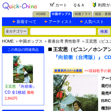
カート
Ｑ＆Ａ
利用ガ
新着すべて
アーティスト
人気ベスト
HOME
＞
中国ポップス
＞
香港台湾 男性歌手
＞
王宏恩（ビユ
王宏恩（ビユン／ホンア
この商品の関連商品
『向前衝（台湾版）』 CD
<<収録歌手の
アー
発行
王宏恩
『向前衝』
CD 全1枚組
価格
発売
2,842円
ISR
種別