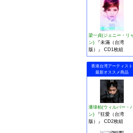
梁一貞(ジェニー・リ
ン)
『未滿（台湾
版）』 CD1枚組
香港台湾アーティスト
最新オススメ商品
潘瑋柏(ウィルバー・
ン)
『狂愛（台湾
版）』 CD2枚組