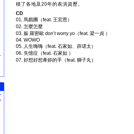
積了各地及20年的表演資歷。
CD
01. 馬戲團（feat. 王宏恩）
02. 怎麼怎麼
03. 躲 羅密歐 don’t worry yo（feat. 梁一貞 ）
04. WOWO
05. 人生嗨嗨（feat. 石家如、薛珺太）
06. 失憶症（feat. 石家如 ）
チ
07. 好想好想牽妳的手（feat. 獅子丸）
ー
今
。