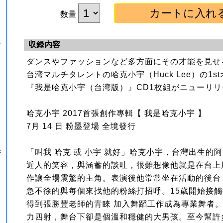
数量
ル
収録内容
ダンスやファッションなど多方面にその才能を見せ
』
台湾マルチタレントの哈克小宇（Huck Lee）の1
『我是哈克小宇（台湾版）』CD1枚組がニューリリ
哈克小宇 2017首張創作專輯【 我是哈克小宇 】
7月 14 日 粉墨登場 全境發行
「叫我 哈克 或 小宇 就好」哈克小宇，台灣出生的
湾
近人的笑容，與涵蓄的談吐，很難想像他就是在台上
作讓全場震驚的主角。表演後他常常坐在活動的後台
急不徐的與每個來找他的粉絲打招呼。15歲開始接觸
得到張勝豐老師的青睞 加入舞蹈工作成為專業舞者
力四射，舞台下卻是個溫和穩健的大男孩。至今幫許