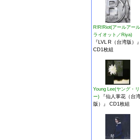
R!R!Riot(アールアー
ライオット／Riya)
『LVL R（台湾版）
CD1枚組
Young Lee(ヤング・リ
ー)
『仙人掌花（台
版）』 CD1枚組