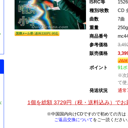
ISRC等
1526
種別/枚数
CD 
曲数
7曲
重量
250g
ャ
商品番号
mc4
参考価格
3,4
販売価格
3,3
ポイント
91
※次
て使
発送状況
通常
1個を総額 3729円（税・送料込み）で
パ
※中国国内向けCDですので初めての方は
ご返品交換について
をご一読ください