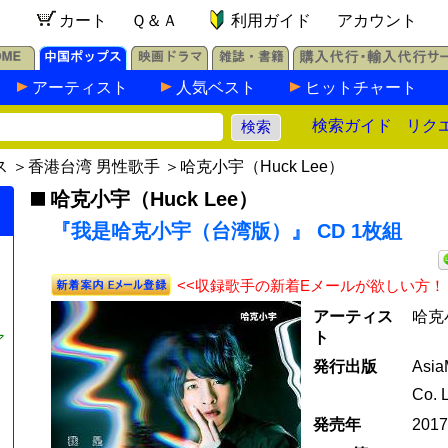
カート
Ｑ＆Ａ
利用ガイド
アカウント
アーティスト
人気ベスト
ヒットチャート
検索ガイド
リク
ス
＞
香港台湾 男性歌手
＞
哈克小宇（Huck Lee）
哈克小宇（Huck Lee）
『我是哈克小宇（台湾版）』 CD 1枚組
<<収録歌手の新着Eメールが欲しい方！
アーティス
哈克小
ト
ア
発行出版
Asia
Co. L
発売年
201