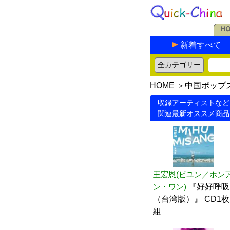
新着すべて
HOME
＞
中国ポップ
収録アーティストなど
関連最新オススメ商品
王宏恩(ビユン／ホン
ン・ワン)
『好好呼吸
（台湾版）』 CD1枚
組