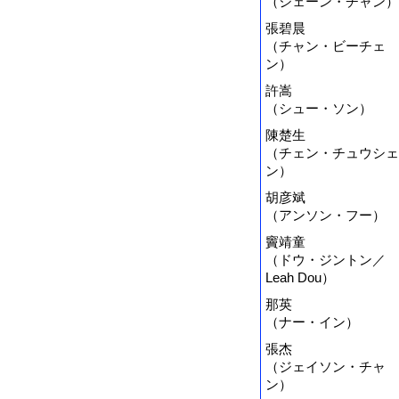
（ジェーン・チャン）
張碧晨
（チャン・ビーチェ
ン）
許嵩
（シュー・ソン）
陳楚生
（チェン・チュウシェ
ン）
胡彦斌
（アンソン・フー）
竇靖童
（ドウ・ジントン／
Leah Dou）
那英
（ナー・イン）
張杰
（ジェイソン・チャ
ン）