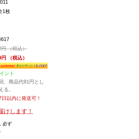
011
全1枚
4617
92円 （税込）
99円 （税込）
ポイント
回、商品代91円とし
える。
7日以内に発送可！
お届けします！
，必ず
。