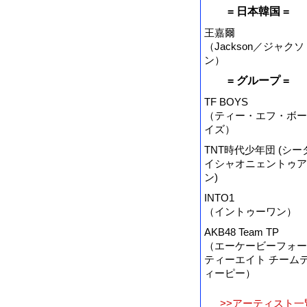
= 日本韓国 =
王嘉爾
（Jackson／ジャクソ
ン）
= グループ =
TF BOYS
（ティー・エフ・ボー
イズ）
TNT時代少年団 (シー
イシャオニェントゥア
ン)
INTO1
（イントゥーワン）
AKB48 Team TP
（エーケービーフォー
ティーエイト チーム
ィーピー）
>>アーティスト一