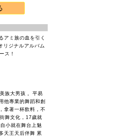
るアミ族の血を引く
stオリジナルアルバム
ース！
阿美族大男孩 。平易
用他專業的舞蹈和創
，拿著一杯飲料，不
街舞文化，17歲就
。自小就在舞台上魅
多天王天后伴舞 累