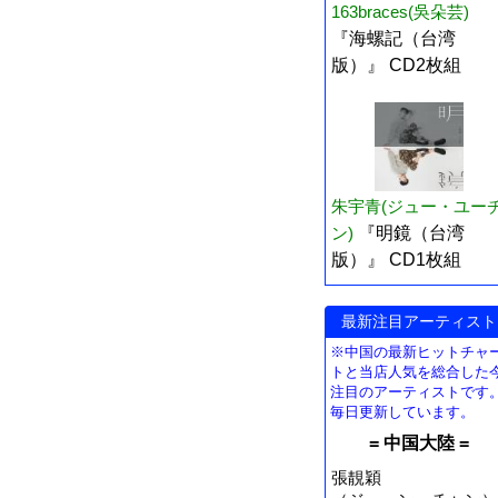
163braces(吳朵芸)
『海螺記（台湾
版）』 CD2枚組
朱宇青(ジュー・ユー
ン)
『明鏡（台湾
版）』 CD1枚組
最新注目アーティスト
※中国の最新ヒットチャ
トと当店人気を総合した
注目のアーティストです
毎日更新しています。
= 中国大陸 =
張靚穎