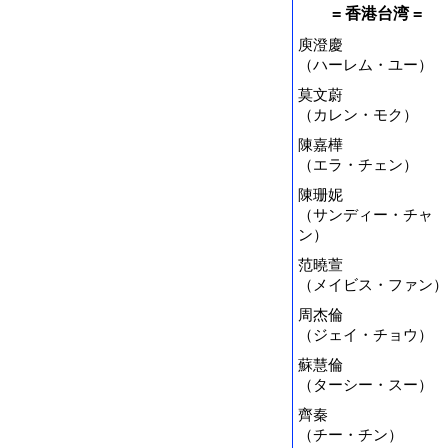
= 香港台湾 =
庾澄慶
（ハーレム・ユー）
莫文蔚
（カレン・モク）
陳嘉樺
（エラ・チェン）
陳珊妮
（サンディー・チャ
ン）
范曉萱
（メイビス・ファン）
周杰倫
（ジェイ・チョウ）
蘇慧倫
（ターシー・スー）
齊秦
（チー・チン）