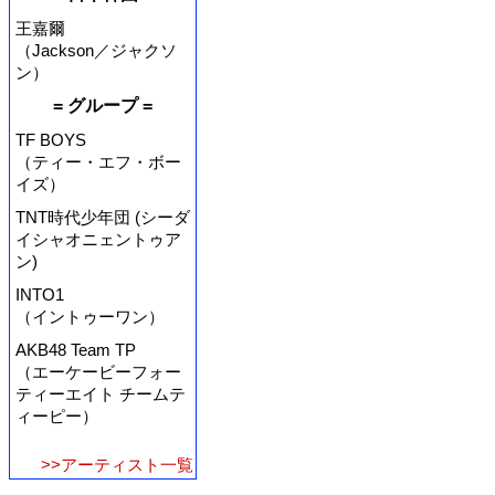
王嘉爾
（Jackson／ジャクソ
ン）
= グループ =
TF BOYS
（ティー・エフ・ボー
イズ）
TNT時代少年団 (シーダ
イシャオニェントゥア
ン)
INTO1
（イントゥーワン）
AKB48 Team TP
（エーケービーフォー
ティーエイト チームテ
ィーピー）
>>アーティスト一覧