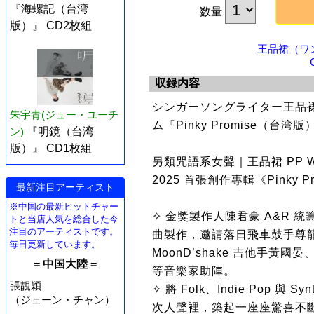
『海螺記（台湾
数量
版）』 CD2枚組
王品裙（ワ
収録内容
シンガーソングライター王品裙
朱宇青(ジュー・ユーチ
ム『Pinky Promise（台
ン)
『明鏡（台湾
版）』 CD1枚組
另類咒語系女聲｜王品裙 PP W
2025 首張創作專輯《Pinky Pr
最新注目アーティスト
※中国の最新ヒットチャー
✧ 金獎製作人陳君豪 A&R 統
トと当店人気を総合した今
注目のアーティストです。
曲製作，邀請落日飛車鼓手尊龍、低
毎日更新しています。
MoonD’shake 吉他手
= 中国大陸 =
等音樂家助陣。
張靚穎
✧ 將 Folk、Indie Pop 
（ジェーン・チャン）
次人聲裡，築起一座座驚喜不