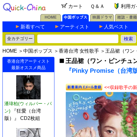
カート
Ｑ＆Ａ
利用ガ
新着すべて
アーティスト
人気ベスト
HOME
＞
中国ポップス
＞
香港台湾 女性歌手
＞
王品裙（ワン
王品裙（ワン・ピンチュ
香港台湾アーティスト
最新オススメ商品
『Pinky Promise（台湾
<<収録歌手の
潘瑋柏(ウィルバー・パ
ン)
『狂愛（台湾
版）』 CD2枚組