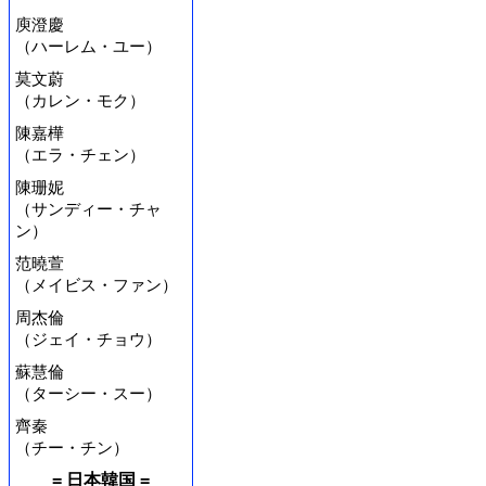
庾澄慶
（ハーレム・ユー）
莫文蔚
（カレン・モク）
陳嘉樺
（エラ・チェン）
陳珊妮
（サンディー・チャ
ン）
范曉萱
（メイビス・ファン）
周杰倫
（ジェイ・チョウ）
蘇慧倫
（ターシー・スー）
齊秦
（チー・チン）
= 日本韓国 =