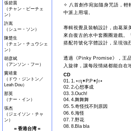
張碧晨
✧ 八首創作宛如隨身咒語，
（チャン・ビーチェ
中派上用場。
ン）
許嵩
專輯視覺及裝幀設計，由葛萊
（シュー・ソン）
來自復古的水中套圈圈遊戲。
陳楚生
搭配符號化字體設計，呈現強
（チェン・チュウシェ
ン）
透過《Pinky Promise
胡彦斌
（アンソン・フー）
入旋律，讓每段情緒都能自在
竇靖童
CD
（ドウ・ジントン／
01. 1. •○ʅ✶P.P✶ʃ○•
Leah Dou）
02. 2.心想事成
那英
03. 3.Ouch!
（ナー・イン）
04. 4.舞舞舞
05. 5.奇怪找不到原因
張杰
06. 6.海怪
（ジェイソン・チャ
ン）
07. 7.野花
08. 8.Bla bla
= 香港台湾 =