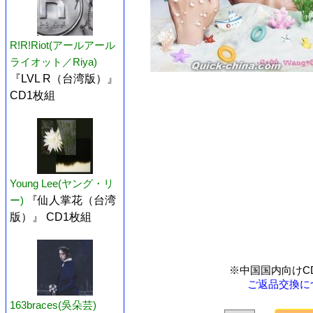
R!R!Riot(アールアール
ライオット／Riya)
『LVL R（台湾版）』
CD1枚組
Young Lee(ヤング・リ
ー)
『仙人掌花（台湾
版）』 CD1枚組
※中国国内向けC
ご返品交換に
163braces(吳朵芸)