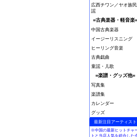
広西チワン／ヤオ族民
謡
=古典楽器・軽音楽
中国古典楽器
イージーリスニング
ヒーリング音楽
古典戯曲
童謡・儿歌
=楽譜・グッズ他=
写真集
楽譜集
カレンダー
グッズ
最新注目アーティスト
※中国の最新ヒットチャ
トと当店人気を総合した