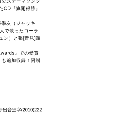
語版公式テーマソング
たCD『旗開得勝』
張學友（ジャッキ
3人で歌ったコーラ
ン）と張[青見]穎
wards』での受賞
r」も追加収録！附贈
出音進字(2010)222