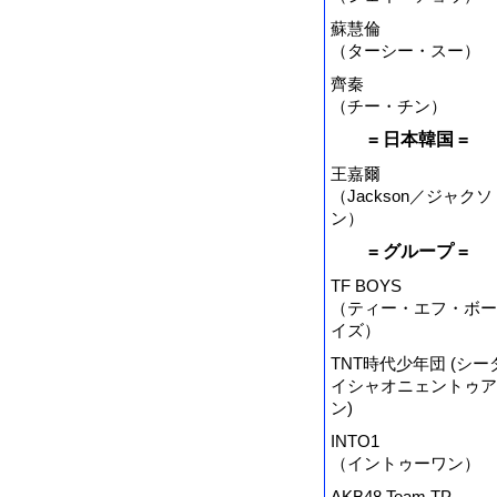
蘇慧倫
（ターシー・スー）
齊秦
（チー・チン）
= 日本韓国 =
王嘉爾
（Jackson／ジャクソ
ン）
= グループ =
TF BOYS
（ティー・エフ・ボー
イズ）
TNT時代少年団 (シー
イシャオニェントゥア
ン)
INTO1
（イントゥーワン）
AKB48 Team TP