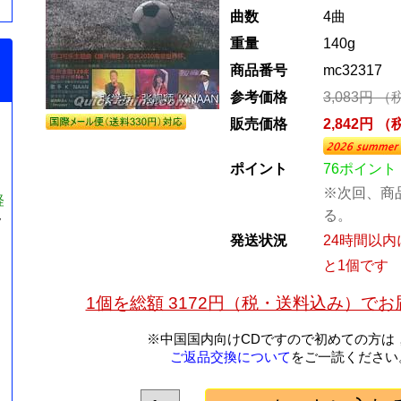
曲数
4曲
重量
140g
商品番号
mc32317
参考価格
3,083円 
販売価格
2,842円 
ポイント
76ポイント
※次回、商
経
る。
y
発送状況
24時間以
と1個です
1個を総額 3172円（税・送料込み）で
※中国国内向けCDですので初めての方は
ご返品交換について
をご一読ください