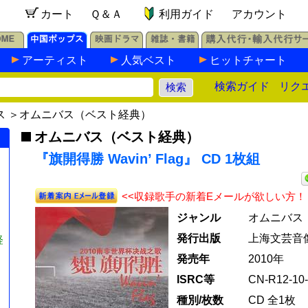
カート
Ｑ＆Ａ
利用ガイド
アカウント
アーティスト
人気ベスト
ヒットチャート
検索ガイド
リク
ス
＞
オムニバス（ベスト経典）
オムニバス（ベスト経典）
『旗開得勝 Wavin’ Flag』 CD 1枚組
<<収録歌手の新着Eメールが欲しい方！
ジャンル
オムニバス
発行出版
上海文芸音
経
発売年
2010年
ISRC等
CN-R12-10-
種別/枚数
CD 全1枚