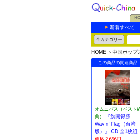
新着すべて
HOME
＞
中国ポップ
この商品の関連商品
オムニバス（ベスト
典）
『旗開得勝
Wavin’ Flag（台湾
版）』 CD 全1枚組
価格 2,656円