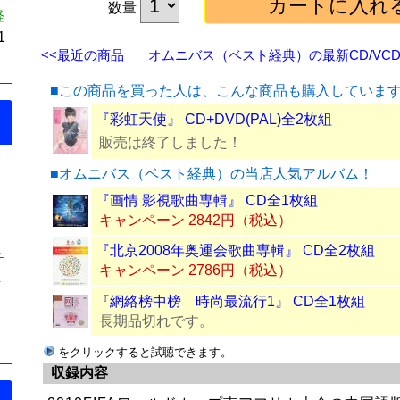
数量
経
1
<<最近の商品
オムニバス（ベスト経典）の最新CD/VCD/
■この商品を買った人は、こんな商品も購入していま
『彩虹天使』 CD+DVD(PAL)全2枚組
販売は終了しました！
■オムニバス（ベスト経典）の当店人気アルバム！
『画情 影視歌曲専輯』 CD全1枚組
キャンペーン 2842円（税込）
『北京2008年奥運会歌曲専輯』 CD全2枚組
チ
キャンペーン 2786円（税込）
典
『網絡榜中榜 時尚最流行1』 CD全1枚組
長期品切れです。
をクリックすると試聴できます。
収録内容