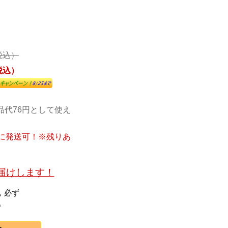
（税込）
（税込）
品代76円として使え
内に発送可！※残りあ
お届けします！
，必ず
。