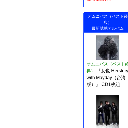
オムニバス（ベスト経
典）
最新試聴アルバム
オムニバス（ベスト
典）
『女也 Herstor
with Mayday（台湾
版）』 CD1枚組