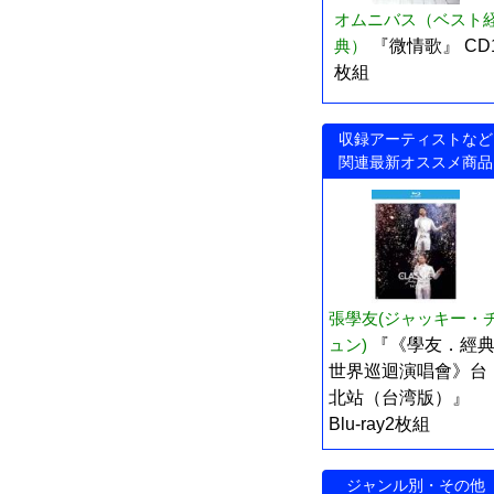
オムニバス（ベスト
典）
『微情歌』 CD
枚組
収録アーティストなど
関連最新オススメ商品
張學友(ジャッキー・
ュン)
『《學友．經
世界巡迴演唱會》台
北站（台湾版）』
Blu-ray2枚組
ジャンル別・その他