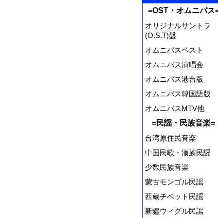
=OST・オムニバス
オリジナルサントラ
(O.S.T)盤
オムニバスベスト
オムニバス演唱会
オムニバス港台版
オムニバス韓国語版
オムニバスMTV他
=民謡・民族音楽=
台湾原住民音楽
中国民歌・漢族民謡
少数民族音楽
蒙古モンゴル民謡
西蔵チベット民謡
新疆ウィグル民謡