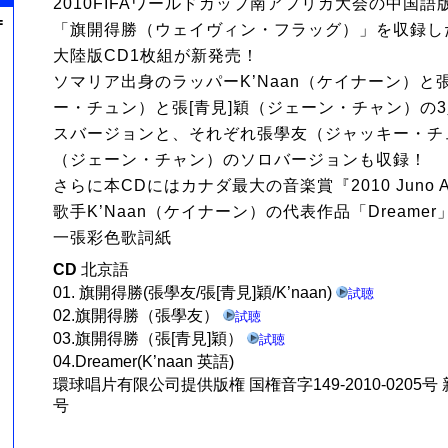
2010FIFAワールドカップ南アフリカ大会の中国
=
「旗開得勝（ウェイヴィン・フラッグ）」を収録し
大陸版CD1枚組が新発売！
ソマリア出身のラッパーK’Naan（ケイナーン）と
ー・チュン）と張[青見]穎（ジェーン・チャン）の
スバージョンと、それぞれ張學友（ジャッキー・チュ
（ジェーン・チャン）のソロバージョンも収録！
さらに本CDにはカナダ最大の音楽賞『2010 Juno A
歌手K’Naan（ケイナーン）の代表作品「Dreame
一張彩色歌詞紙
CD
北京語
01. 旗開得勝(張學友/張[青見]穎/K’naan)
試聴
02.旗開得勝（張學友）
試聴
03.旗開得勝（張[青見]穎）
試聴
04.Dreamer(K’naan 英語)
環球唱片有限公司提供版権 国権音字149-2010-0205号 新
号