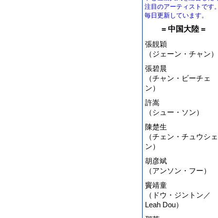
注目のアーティストです
毎日更新しています。
= 中国大陸 =
張靚穎
（ジェーン・チャン）
張碧晨
（チャン・ビーチェ
ン）
許嵩
（シュー・ソン）
陳楚生
（チェン・チュウシェ
ン）
胡彦斌
（アンソン・フー）
竇靖童
（ドウ・ジントン／
Leah Dou）