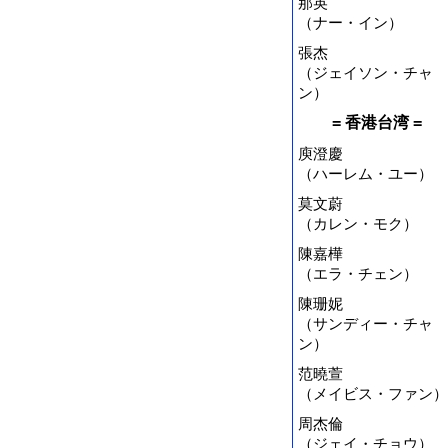
那英
（ナー・イン）
張杰
（ジェイソン・チャ
ン）
= 香港台湾 =
庾澄慶
（ハーレム・ユー）
莫文蔚
（カレン・モク）
陳嘉樺
（エラ・チェン）
陳珊妮
（サンディー・チャ
ン）
范曉萱
（メイビス・ファン）
周杰倫
（ジェイ・チョウ）