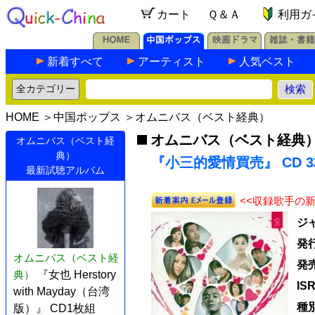
カート
Ｑ＆Ａ
利用ガ
新着すべて
アーティスト
人気ベスト
HOME
＞
中国ポップス
＞
オムニバス（ベスト経典）
オムニバス（ベスト経典
オムニバス（ベスト経
典）
『小三的愛情買売』 CD 
最新試聴アルバム
<<収録歌手の
ジ
発
オムニバス（ベスト経
発
典）
『女也 Herstory
IS
with Mayday（台湾
種
版）』 CD1枚組