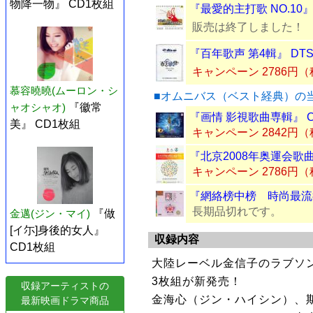
物降一物』 CD1枚組
『最愛的主打歌 NO.10』
販売は終了しました！
『百年歌声 第4輯』 DTS
キャンペーン 2786円
慕容曉曉(ムーロン・シ
■オムニバス（ベスト経典）の
ャオシャオ)
『徽常
『画情 影視歌曲専輯』 
美』 CD1枚組
キャンペーン 2842円
『北京2008年奥運会歌曲
キャンペーン 2786円
『網絡榜中榜 時尚最流行
長期品切れです。
金邁(ジン・マイ)
『做
[イ尓]身後的女人』
収録内容
CD1枚組
大陸レーベル金信子のラブソン
3枚組が新発売！
収録アーティストの
金海心（ジン・ハイシン）、
最新映画ドラマ商品