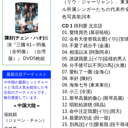
（リウ・ジャーリャン）、東
ル所属シンガーたちの代表作全
色写真歌詞本
CD 1
得到愛 北京語
01. 愛情買売 (慕容暁暁)
陳好(チェン・ハオ)
出
02. 会有天使替我去愛[イ尓] (安琥
演『三國 61～95集
03. 不愛了就分手 (金邁)
（全95集） （台湾
04. 相濡以沫 (阿魯阿卓)
版）』 DVD5枚組
05. 誰譲我愛上[イ尓]這様的男人 
06. 分手後可以不哭[ロ馬] (火雅)
07. 愛転了一圏 (金海心)
最新注目アーティスト
08. 幸好 (陳好)
※中国の最新ヒットチャー
09. 海角七号 (東来東往)
トと当店人気を総合した今
10. 小三 (冷漠)
注目のアーティストです。
毎日更新しています。
11. 斯琴高麗的傷心 (斯琴高麗)
12. 唱歌給誰聴 (韓晶)
= 中国大陸 =
13. 命中注定我愛[イ尓] (雨天)
張靚穎
14. 親愛的別走 (田一龍)
（ジェーン・チャン）
15. 別再説[イ尓]愛着我 (段千尋/