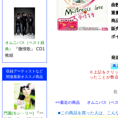
曲
重
商
販
ポ
オムニバス（ベスト経
典）
『微情歌』 CD1
枚組
発
収録アーティストなど
※上記をクリ
関連最新オススメ商品
ったことが弊
長
<<最近の商品
オムニバス（ベスト
■この商品を買った人は、こん
門麗(モン・リー)
『一