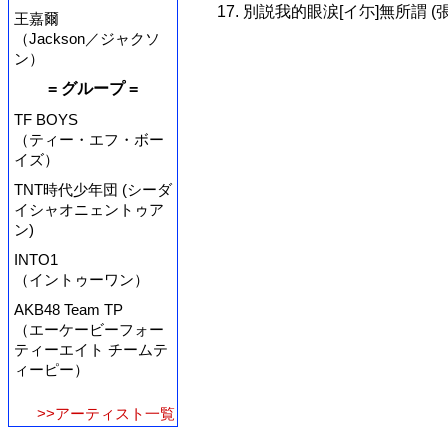
17. 別説我的眼涙[イ尓]無所謂 (
王嘉爾
（Jackson／ジャクソ
ン）
= グループ =
TF BOYS
（ティー・エフ・ボー
イズ）
TNT時代少年団 (シーダ
イシャオニェントゥア
ン)
INTO1
（イントゥーワン）
AKB48 Team TP
（エーケービーフォー
ティーエイト チームテ
ィーピー）
>>アーティスト一覧