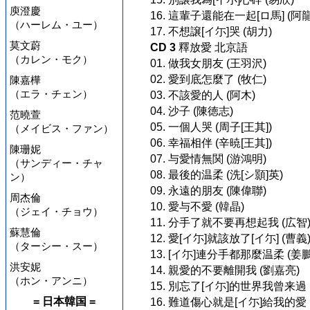
庾澄慶
16. 這輩子還能在一起[ロ馬] (阿
（ハーレム・ユー）
17. 不想譲[イ尓]哭 (胡力)
莫文蔚
CD 3
釋放愛 北京語
（カレン・モク）
01. 做我女朋友 (王羽沢)
02. 愛到底怎麼了 (牧仁)
陳嘉樺
（エラ・チェン）
03. 不該愛的人 (阿木)
04. 沙子 (陳徳志)
范曉萱
05. 一個人哭 (周子[王其])
（メイビス・ファン）
06. 幸福相伴 (辛暁[王其])
陳珊妮
07. 与愛情無関 (游鴻明)
（サンディー・チャ
08. 最後的温柔 (洗[シ顥]英)
ン）
09. 永遠的朋友 (陳偉聯)
周杰倫
10. 愛与不愛 (韓晶)
（ジェイ・チョウ）
11. 分手了就不要再想起我 (広智
蘇慧倫
12. 愛[イ尓]就該放了[イ尓] (曹義
（ターシー・スー）
13. [イ尓]連分手都那麼温柔 (姜鵬
洪安妮
14. 親愛的不要離開我 (劉嘉亮)
（ホン・アンニ）
15. 別忘了[イ尓]的世界我曾来過 
= 日本韓国 =
16. 難道傷心就是[イ尓]給我的愛 