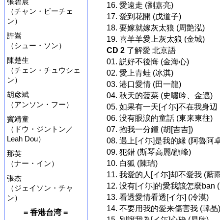
張碧晨
16. 愛遠走 (劉嘉亮)
（チャン・ビーチェ
17. 愛到花開 (戊道子)
ン）
18. 要嫁就嫁灰太狼 (周艶泓)
許嵩
19. 喜羊羊愛上灰太狼 (金城)
（シュー・ソン）
CD 2
了解愛 北京語
陳楚生
01. 説好不後悔 (金海心)
（チェン・チュウシェ
02. 愛上青蛙 (冰淇)
ン）
03. 港口愛情 (田一龍)
胡彦斌
04. 秋天的菠菜 (史嘯吟、金邁)
（アンソン・フー）
05. 如果有一天[イ尓]不在我身辺 
06. 没有眼涙的童話 (東来東往)
竇靖童
（ドウ・ジントン／
07. 抱我一分鍾 (胡[吉吉])
Leah Dou）
08. 遇上[イ尓]是我的縁 (阿魯阿卓
09. 犯錯 (斯琴高麗/顧峰)
那英
10. 白狐 (陳瑞)
（ナー・イン）
11. 我愛的人[イ尓]却不愛我 (藍雨
張杰
12. 没有[イ尓]的愛我該怎麼ban 
（ジェイソン・チャ
13. 看透愛情看透[イ尓] (冷漠)
ン）
14. 不要用我的愛来傷害我 (韓晶
= 香港台湾 =
15. 別譲我為[イ尓]心砕 (易欣)