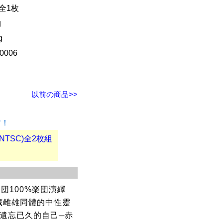
 全1枚
曲
g
0006
以前の商品>>
す！
NTSC)全2枚組
団100%楽団演繹
内藏雌雄同體的中性靈
]遺忘已久的自己─赤