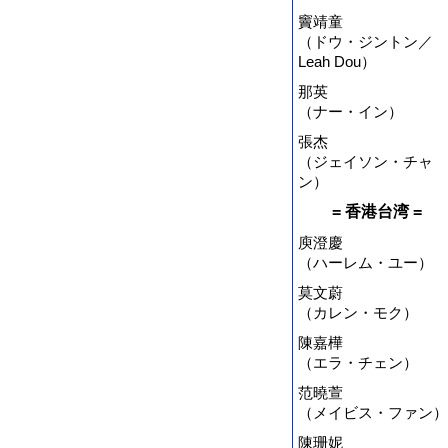
竇靖童
（ドウ・ジントン／
Leah Dou）
那英
（ナー・イン）
張杰
（ジェイソン・チャ
ン）
= 香港台湾 =
庾澄慶
（ハーレム・ユー）
莫文蔚
（カレン・モク）
陳嘉樺
（エラ・チェン）
范曉萱
（メイビス・ファン）
陳珊妮