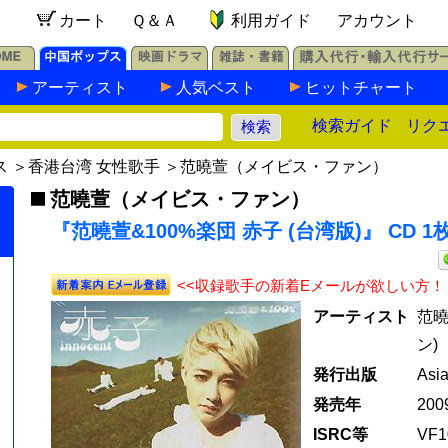
カート
Ｑ＆Ａ
利用ガイド
アカウント
アーティスト
人気ベスト
ヒットチャート
検索ガイド
リク
ス
＞
香港台湾 女性歌手
＞
范曉萱（メイビス・ファン）
范曉萱（メイビス・ファン）
『范曉萱&100%楽団 赤子 (台湾版)』 CD 1
<<収録歌手の新着Eメールが欲しい方！
アーティスト
范曉
ン)
発行出版
Asi
発売年
20
ISRC等
VF1