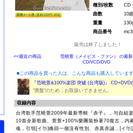
種別/枚数
CD
曲数
10
重量
130
商品番号
mc3
販売は終了しました！
<<最近の商品
范曉萱（メイビス・ファン） の最新
CD/VCD/DVD
■この商品を買った人は、こんな商品も購入していま
『范曉萱&100%楽団 突破 (台湾版)』 CD+DVD(
”廃盤”のため，お取扱いできません。
収録内容
台湾歌手范曉萱2009年最新専輯『赤子』，与自組楽
10首全新歌曲。萱萱+100%樂團裝扮著70復古，
魂，引領[イ尓]喚回一個沒有性別、赤真赤誠，[イ尓