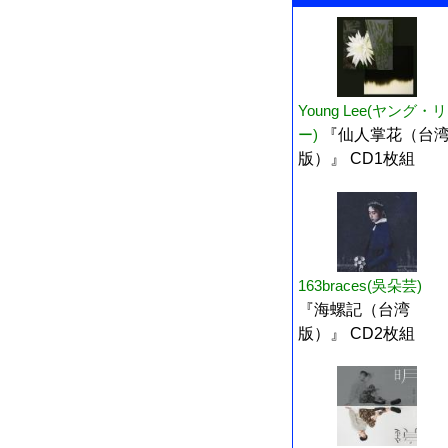
Young Lee(ヤング・リ
ー)
『仙人掌花（台
版）』 CD1枚組
163braces(吳朵芸)
『海螺記（台湾
版）』 CD2枚組