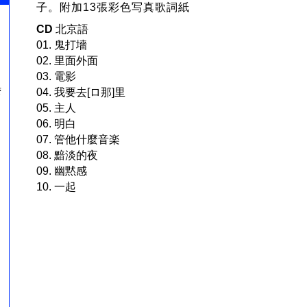
子。附加13張彩色写真歌詞紙
CD
北京語
01. 鬼打墻
02. 里面外面
03. 電影
04. 我要去[ロ那]里
湾
05. 主人
06. 明白
07. 管他什麼音楽
08. 黯淡的夜
09. 幽黙感
10. 一起