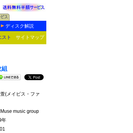
ディスク解説
エスト
サイトマップ
枚組
萱(メイビス・ファ
aMuse music group
09年
01