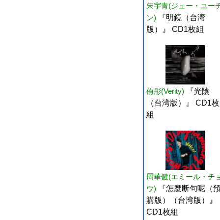
朱宇青(ジュー・ユー
ン)
『明鏡（台湾
版）』 CD1枚組
侑彤(Verity)
『光陰
（台湾版）』 CD1枚
組
周華健(エミール・チ
ウ)
『怎麼断句呢（
購版）（台湾版）』
CD1枚組