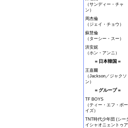
（サンディー・チャ
ン）
周杰倫
（ジェイ・チョウ）
蘇慧倫
（ターシー・スー）
洪安妮
（ホン・アンニ）
= 日本韓国 =
王嘉爾
（Jackson／ジャクソ
ン）
= グループ =
TF BOYS
（ティー・エフ・ボー
イズ）
TNT時代少年団 (シー
イシャオニェントゥア