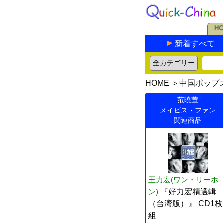
新着すべて
HOME
＞
中国ポップ
范曉萱
メイビス・ファン
関連商品
王力宏(ワン・リーホ
ン)
『好力宏精選輯
（台湾版）』 CD1枚
組