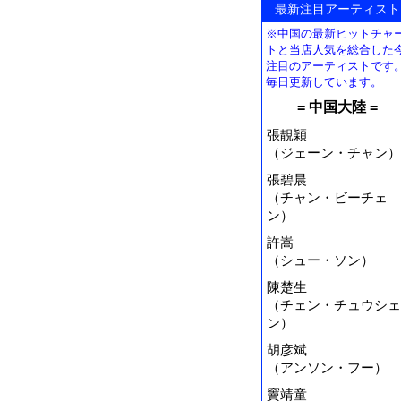
最新注目アーティスト
※中国の最新ヒットチャ
トと当店人気を総合した
注目のアーティストです
毎日更新しています。
= 中国大陸 =
張靚穎
（ジェーン・チャン）
張碧晨
（チャン・ビーチェ
ン）
許嵩
（シュー・ソン）
陳楚生
（チェン・チュウシェ
ン）
胡彦斌
（アンソン・フー）
竇靖童