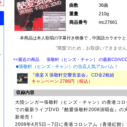
ト
曲数
36曲
重量
210g
商品番号
mc27661
本商品は本人歌唱の字幕付き映像で，中国語カラオケと
”廃盤”のため，お取扱いできませ
ャ
<<最近の商品
張敬軒（ヒンズ・チャン） の最新CD/VCD
■張敬軒（ヒンズ・チャン）の当店人気アルバム！
『港楽 X 張敬軒交響音楽会』 CD全2枚組
キャンペーン 2786円（税込）
収録内容
大陸シンガー張敬軒（ヒンズ・チャン）の香港コロ
での最新ライブDVD『酷愛張敬軒2008演唱会』の
新発売！
2008年4月5日～7日に香港コロシアム（香港紅館