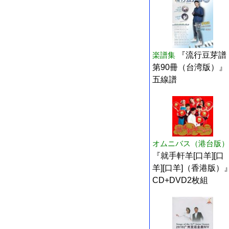
楽譜集
『流行豆芽譜
第90冊（台湾版）』
五線譜
オムニバス（港台版）
『就手軒羊[口羊][口
羊][口羊]（香港版）
CD+DVD2枚組