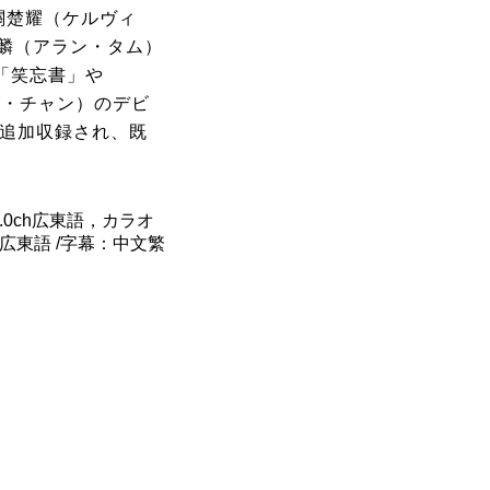
關楚耀（ケルヴィ
麟（アラン・タム）
「笑忘書」や
ンズ・チャン）のデビ
も追加収録され、既
y2.0ch広東語，カラオ
1ch広東語 /字幕：中文繁