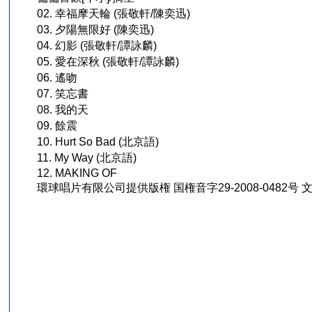
02. 幸福摩天輪 (張敬軒/陳奕迅)
03. 夕陽無限好 (陳奕迅)
04. 幻影 (張敬軒/譚詠麟)
05. 愛在深秋 (張敬軒/譚詠麟)
06. 遙吻
07. 笑忘書
08. 我的天
09. 餘震
10. Hurt So Bad (北京語)
11. My Way (北京語)
12. MAKING OF
環球唱片有限公司提供版権 国権音字29-2008-0482号 文音
』