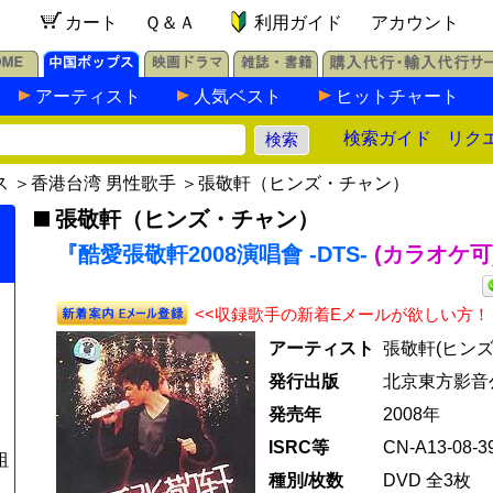
カート
Ｑ＆Ａ
利用ガイド
アカウント
アーティスト
人気ベスト
ヒットチャート
検索ガイド
リク
ス
＞
香港台湾 男性歌手
＞
張敬軒（ヒンズ・チャン）
張敬軒（ヒンズ・チャン）
『酷愛張敬軒2008演唱會 -DTS-
(カラオケ可
<<収録歌手の新着Eメールが欲しい方！
アーティスト
張敬軒(ヒンズ
発行出版
北京東方影音
発売年
2008年
ISRC等
CN-A13-08-39
組
種別/枚数
DVD 全3枚