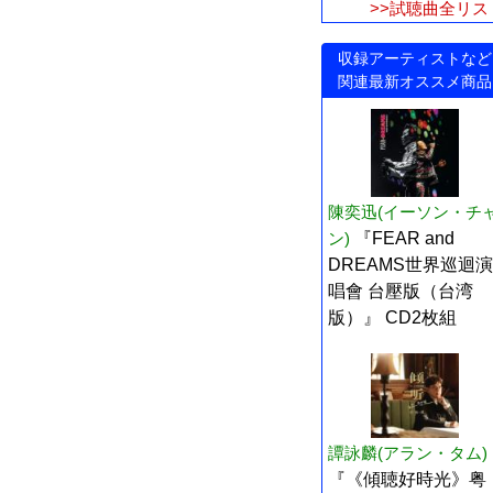
>>試聴曲全リス
収録アーティストなど
関連最新オススメ商品
陳奕迅(イーソン・チ
ン)
『FEAR and
DREAMS世界巡迴演
唱會 台壓版（台湾
版）』 CD2枚組
譚詠麟(アラン・タム)
『《傾聴好時光》粤