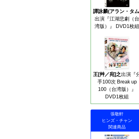
譚詠麟(アラン・タム
出演『江湖悲劇（
湾版）』 DVD1枚
王[艸／宛]之
出演『
手100次 Break up
100（台湾版）』
DVD1枚組
張敬軒
ヒンズ・チャン
関連商品