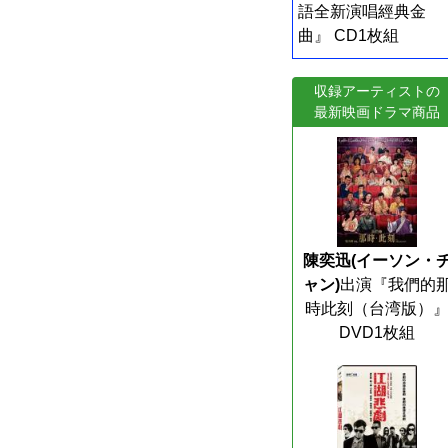
語全新演唱經典金
曲』 CD1枚組
収録アーティストの
最新映画ドラマ商品
陳奕迅(イーソン・
ャン)
出演『我們的
時此刻（台湾版）
DVD1枚組