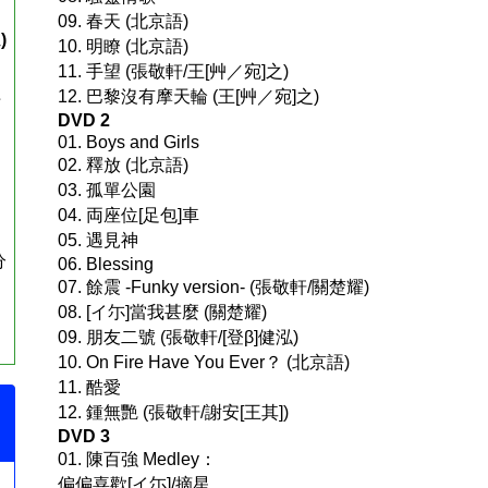
09. 春天 (北京語)
)
10. 明瞭 (北京語)
台
11. 手望 (張敬軒/王[艸／宛]之)
組
12. 巴黎沒有摩天輪 (王[艸／宛]之)
DVD 2
01. Boys and Girls
02. 釋放 (北京語)
03. 孤單公園
04. 両座位[足包]車
05. 遇見神
分
06. Blessing
07. 餘震 -Funky version- (張敬軒/關楚耀)
08. [イ尓]當我甚麼 (關楚耀)
09. 朋友二號 (張敬軒/[登β]健泓)
10. On Fire Have You Ever？ (北京語)
11. 酷愛
12. 鍾無艷 (張敬軒/謝安[王其])
DVD 3
01. 陳百強 Medley：
偏偏喜歡[イ尓]/摘星