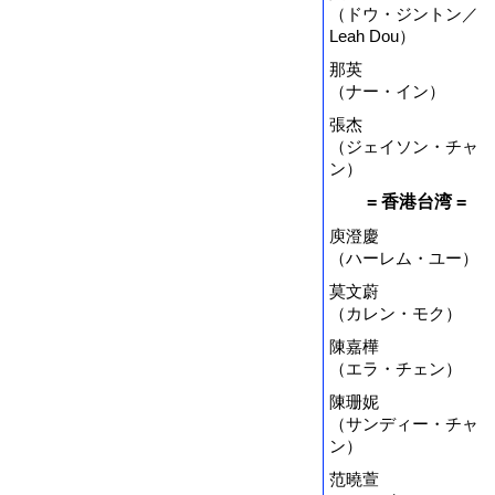
（ドウ・ジントン／
Leah Dou）
那英
（ナー・イン）
張杰
（ジェイソン・チャ
ン）
= 香港台湾 =
庾澄慶
（ハーレム・ユー）
莫文蔚
（カレン・モク）
陳嘉樺
（エラ・チェン）
陳珊妮
（サンディー・チャ
ン）
范曉萱