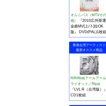
オムニバス（MTVそ
他）
『2010広州亜運
金曲MV[上/卜]拉OK
版』 DVD(PAL)1枚
香港台湾アーティスト
最新オススメ商品
R!R!Riot(アールアー
ライオット／Riya)
『LVL R（台湾版）
CD1枚組