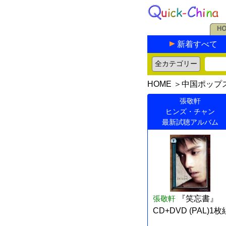
新着すべて
HOME
＞
中国ポップ
張敬軒
ヒンズ・チャン
最新試聴アルバム
張敬軒
『笑忘書』
CD+DVD (PAL)1枚