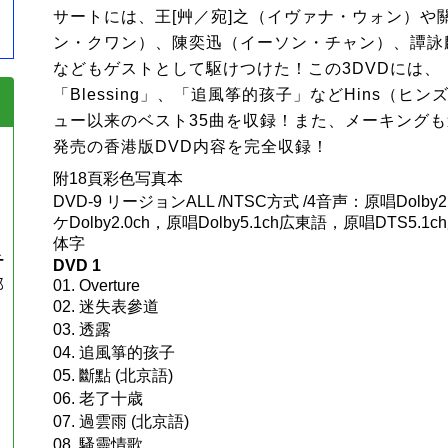
サートには、王[艸／宛]之（イヴァナ・ウォン）や
ン・クワン）、陳奕迅（イーソン・チャン）、譚詠
などもゲストとして駆けつけた！この3DVDには、
「Blessing」、「追風筝的孩子」などHins（ヒ
ュー以来のベスト35曲を収録！また、メーキング
発売の香港版DVD内容を完全収録！
附18頁彩色写真本
DVD-9 リージョンALL /NTSC方式 /4音声：原唱Dolb
ケDolby2.0ch，原唱Dolby5.1ch広東語，原唱DTS5.
体字
チ
DVD 1
那
01. Overture
02. 迷失表參道
』
03. 透露
04. 追風箏的孩子
05. 斷點 (北京語)
06. 老了十歳
07. 過雲雨 (北京語)
08. 騷靈情歌