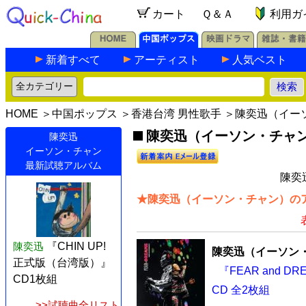
カート
Ｑ＆Ａ
利用ガ
新着すべて
アーティスト
人気ベスト
HOME
＞
中国ポップス
＞
香港台湾 男性歌手
＞陳奕迅（イー
陳奕迅（イーソン・チャン）
陳奕迅
イーソン・チャン
最新試聴アルバム
陳奕
★陳奕迅（イーソン・チャン）のア
陳奕迅
『CHIN UP!
陳奕迅（イーソン
正式版（台湾版）』
『FEAR and
CD1枚組
CD 全2枚組
>>試聴曲全リスト