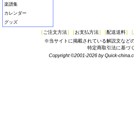
楽譜集
カレンダー
グッズ
[
ご注文方法
]
[
お支払方法
]
[
配送送料
]
[
※当サイトに掲載されている解説文など
特定商取引法に基づ
Copyright ©2001-2026 by Quick-china.c