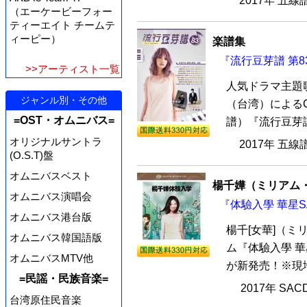
2017年 五線
（エーケービーフォー
ティーエイト チームテ
ィーピー）
楽譜集
『流行豆芽譜 第8
>>アーティスト一覧
人気ドラマ主題
ジャンル別・その他
（台湾）による
=OST・オムニバス=
譜）『流行豆芽譜
オリジナルサントラ
2017年 五線
(O.S.T)盤
オムニバスベスト
楊千嬅（ミリアム
オムニバス演唱会
『体驗入學 華星S
オムニバス港台版
楊千[女華]（ミ
オムニバス韓国語版
ム『体驗入學 華
オムニバスMTV他
が新発売！※現
=民謡・民族音楽=
2017年 SA
台湾原住民音楽