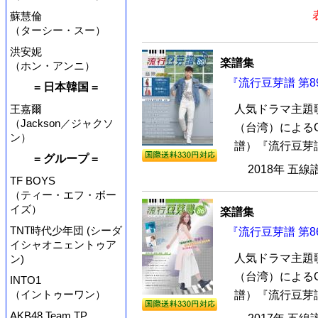
蘇慧倫
（ターシー・スー）
洪安妮
楽譜集
（ホン・アンニ）
『流行豆芽譜 第8
= 日本韓国 =
王嘉爾
人気ドラマ主題
（Jackson／ジャクソ
（台湾）による
ン）
譜）『流行豆芽譜
= グループ =
2018年 五線
TF BOYS
（ティー・エフ・ボー
イズ）
楽譜集
TNT時代少年団 (シーダ
『流行豆芽譜 第8
イシャオニェントゥア
人気ドラマ主題
ン)
（台湾）による
INTO1
（イントゥーワン）
譜）『流行豆芽譜
AKB48 Team TP