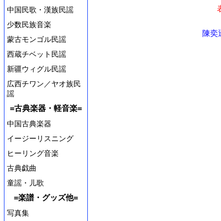
中国民歌・漢族民謡
少数民族音楽
陳奕
蒙古モンゴル民謡
西蔵チベット民謡
新疆ウィグル民謡
広西チワン／ヤオ族民
謡
=古典楽器・軽音楽=
中国古典楽器
イージーリスニング
ヒーリング音楽
古典戯曲
童謡・儿歌
=楽譜・グッズ他=
写真集