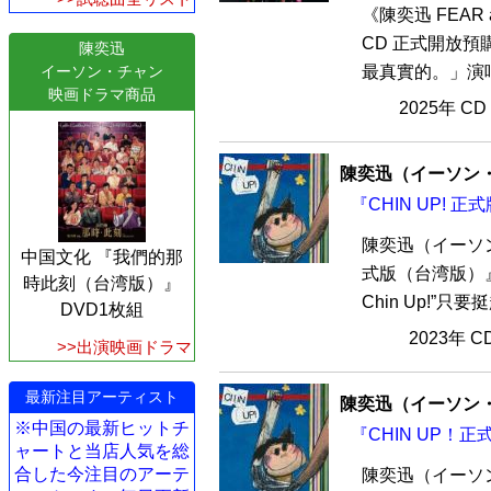
《陳奕迅 FEAR
CD 正式開放
陳奕迅
イーソン・チャン
最真實的。」演唱會
映画ドラマ商品
2025年 C
陳奕迅（イーソン
『CHIN UP! 
陳奕迅（イーソン
中国文化 『我們的那
式版（台湾版）』C
時此刻（台湾版）』
Chin Up!”
DVD1枚組
2023年 
>>出演映画ドラマ
最新注目アーティスト
陳奕迅（イーソン
※中国の最新ヒットチ
『CHIN UP！正
ャートと当店人気を総
合した今注目のアーテ
陳奕迅（イーソン