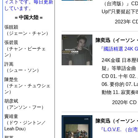
ィストです。毎日更新
（台湾版）』CD1
しています。
Up!”只要挺起
= 中国大陸 =
2023年 
張靚穎
（ジェーン・チャン）
陳奕迅（イーソン
張碧晨
（チャン・ビーチェ
『國語精選 24K 
ン）
24K金碟 日
許嵩
疑』等華語金曲
（シュー・ソン）
CD 01. 十年 0
陳楚生
06. 要你的 07. L
（チェン・チュウシェ
ン）
動物 11. 寂寞奏鳴曲
胡彦斌
2020年 C
（アンソン・フー）
竇靖童
陳奕迅（イーソン
（ドウ・ジントン／
Leah Dou）
『L.O.V.E. （
那英