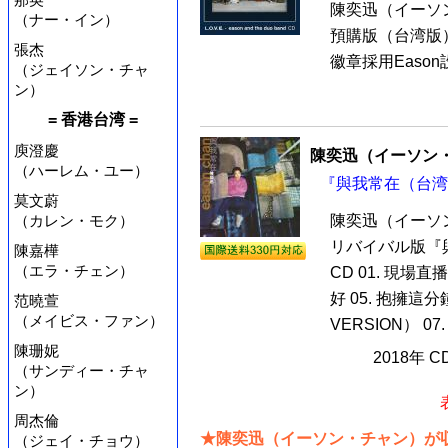
陳奕迅（イーソン・
（ナー・イン）
預購版（台湾版）
張杰
徽章採用Easo
（ジェイソン・チャ
ン）
= 香港台湾 =
庾澄慶
陳奕迅（イーソン
（ハーレム・ユー）
『與我常在（台湾版
莫文蔚
陳奕迅（イーソ
（カレン・モク）
リバイバル版『
陳嘉樺
（エラ・チェン）
CD 01. 現場直播
好 05. 抱擁這分
范曉萱
（メイビス・ファン）
VERSION） 07
陳珊妮
2018年 
（サンディー・チャ
ン）
周杰倫
★陳奕迅（イーソン・チャン）が収
（ジェイ・チョウ）