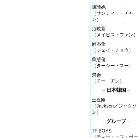
陳珊妮
（サンディー・チャ
ン）
范曉萱
（メイビス・ファン）
周杰倫
（ジェイ・チョウ）
蘇慧倫
（ターシー・スー）
齊秦
（チー・チン）
= 日本韓国 =
王嘉爾
（Jackson／ジャクソ
ン）
= グループ =
TF BOYS
（ティー・エフ・ボー