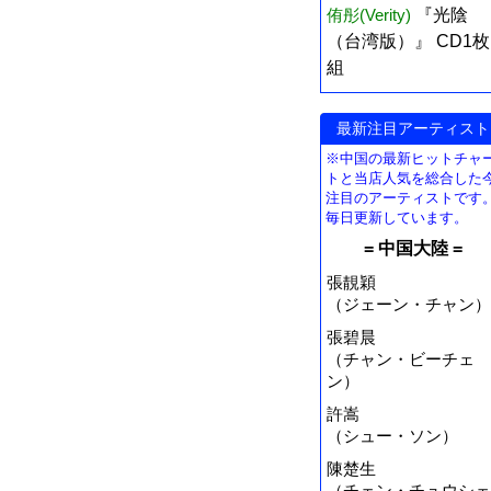
侑彤(Verity)
『光陰
（台湾版）』 CD1枚
組
最新注目アーティスト
※中国の最新ヒットチャ
トと当店人気を総合した
注目のアーティストです
毎日更新しています。
= 中国大陸 =
張靚穎
（ジェーン・チャン）
張碧晨
（チャン・ビーチェ
ン）
許嵩
（シュー・ソン）
陳楚生
（チェン・チュウシェ