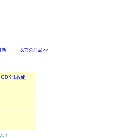
最新
以前の商品>>
す！
』 CD全1枚組
バム！