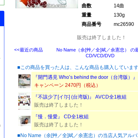
曲数
14曲
重量
130g
商品番号
mc26590
販売は終了しました！
<<最近の商品
No Name（余[艸／全]斌／余憲忠） の
CD/VCD/DVD
ル
■この商品を買った人は、こんな商品も購入していま
』
『開門遇見 Who’s behind the door（台湾版）
キャンペーン 2470円（税込）
『不該少了[イ尓] (台湾版)』 AVCD全1枚組
販売は終了しました！
『慢．慢愛』 CD全1枚組
販売は終了しました！
湾
■No Name（余[艸／全]斌／余憲忠）の当店人気アル