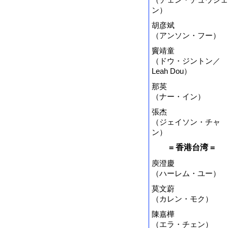
ン）
胡彦斌
（アンソン・フー）
竇靖童
（ドウ・ジントン／
Leah Dou）
那英
（ナー・イン）
張杰
（ジェイソン・チャ
ン）
= 香港台湾 =
庾澄慶
（ハーレム・ユー）
莫文蔚
（カレン・モク）
陳嘉樺
（エラ・チェン）