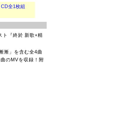
』 CD全1枚組
スト『終於 新歌+精
漸漸」を含む全4曲
5曲のMVを収録！附