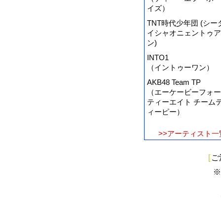
イズ）
TNT時代少年団 (シー
イシャオニェントゥア
ン)
INTO1
（イントゥーワン）
AKB48 Team TP
（エーケービーフォー
ティーエイト チーム
ィーピー）
>>アーティスト一
[
ご
※