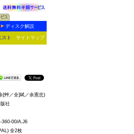
ディスク解説
エスト
サイトマップ
e(余[艸／全]斌／余憲忠)
出版社
-360-00/A.J6
PAL) 全2枚