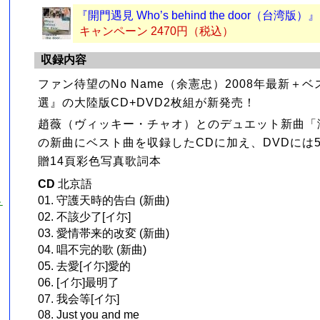
『開門遇見 Who’s behind the door（台湾版）
キャンペーン 2470円（税込）
収録内容
ファン待望のNo Name（余憲忠）2008年最新＋ベ
選』の大陸版CD+DVD2枚組が新発売！
趙薇（ヴィッキー・チャオ）とのデュエット新曲「
の新曲にベスト曲を収録したCDに加え、DVDには
贈14頁彩色写真歌詞本
CD
北京語
01. 守護天時的告白 (新曲)
チ
02. 不該少了[イ尓]
03. 愛情帯来的改変 (新曲)
04. 唱不完的歌 (新曲)
05. 去愛[イ尓]愛的
06. [イ尓]最明了
07. 我会等[イ尓]
08. Just you and me