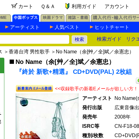
カート
Ｑ＆Ａ
利用ガイド
アカウント
アーティスト
人気ベスト
ヒットチャート
検索ガイド
リク
ス
＞
香港台湾 男性歌手
＞
No Name（余[艸／全]斌／余憲忠）
No Name（余[艸／全]斌／余憲忠）
『終於 新歌+精選』 CD+DVD(PAL) 2枚組
<<収録歌手の新着Eメールが欲しい方！
アーティスト
No Nam
発行出版
広東音像
チ
発売年
2008年
那
ISRC等
CN-F18-08
』
種別/枚数
CD+DVD(