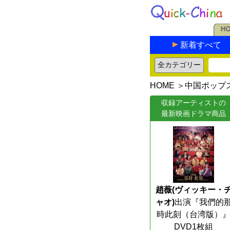
新着すべて
HOME
＞
中国ポップ
収録アーティストの
最新映画ドラマ商品
趙薇(ヴィッキー・
ャオ)
出演『我們的
時此刻（台湾版）
DVD1枚組