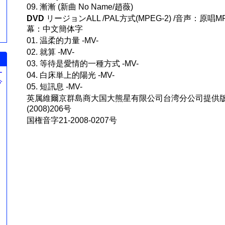
09. 漸漸 (新曲 No Name/趙薇)
DVD
リージョンALL /PAL方式(MPEG-2) /音声：原唱MP
幕：中文簡体字
01. 温柔的力量 -MV-
02. 就算 -MV-
03. 等待是愛情的一種方式 -MV-
ー
04. 白床単上的陽光 -MV-
今
05. 短訊息 -MV-
。
英属維爾京群島商大国大熊星有限公司台湾分公司提供版
(2008)206号
国権音字21-2008-0207号