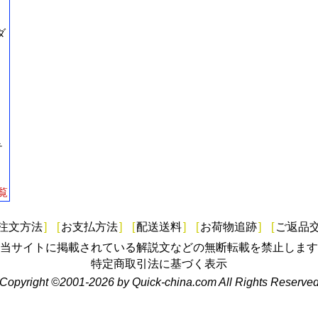
ダ
テ
覧
注文方法
]
[
お支払方法
]
[
配送送料
]
[
お荷物追跡
]
[
ご返品
当サイトに掲載されている解説文などの無断転載を禁止します
特定商取引法に基づく表示
Copyright ©2001-2026 by Quick-china.com All Rights Reserve