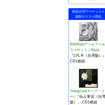
香港台湾アーティスト
最新オススメ商品
R!R!Riot(アールアー
ライオット／Riya)
『LVL R（台湾版）
CD1枚組
Young Lee(ヤング・リ
ー)
『仙人掌花（台
版）』 CD1枚組