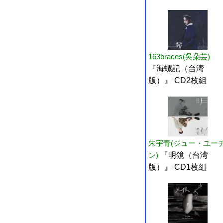
163braces(吳朵芸)
『海螺記（台湾
版）』 CD2枚組
朱宇青(ジュー・ユー
ン)
『明鏡（台湾
版）』 CD1枚組