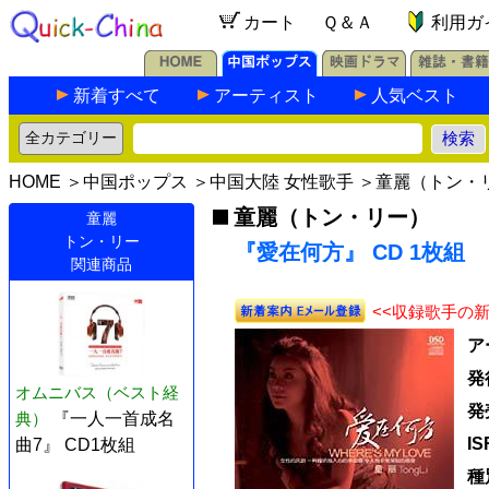
カート
Ｑ＆Ａ
利用ガ
新着すべて
アーティスト
人気ベスト
HOME
＞
中国ポップス
＞
中国大陸 女性歌手
＞
童麗（トン・
童麗（トン・リー）
童麗
トン・リー
『愛在何方』 CD 1枚組
関連商品
<<収録歌手の
ア
発
オムニバス（ベスト経
発
典）
『一人一首成名
I
曲7』 CD1枚組
種