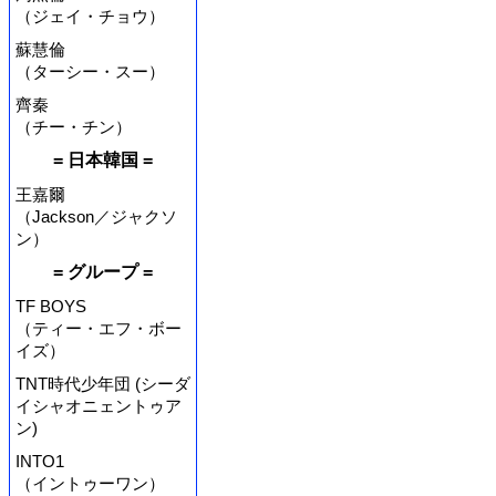
（ジェイ・チョウ）
蘇慧倫
（ターシー・スー）
齊秦
（チー・チン）
= 日本韓国 =
王嘉爾
（Jackson／ジャクソ
ン）
= グループ =
TF BOYS
（ティー・エフ・ボー
イズ）
TNT時代少年団 (シーダ
イシャオニェントゥア
ン)
INTO1
（イントゥーワン）