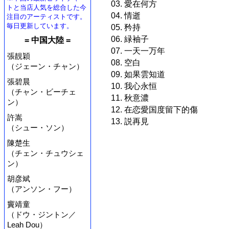
03. 愛在何方
トと当店人気を総合した今
04. 情逝
注目のアーティストです。
毎日更新しています。
05. 矜持
06. 緑袖子
= 中国大陸 =
07. 一天一万年
張靚穎
08. 空白
（ジェーン・チャン）
09. 如果雲知道
張碧晨
10. 我心永恒
（チャン・ビーチェ
11. 秋意濃
ン）
12. 在恋愛国度留下的傷
許嵩
13. 説再見
（シュー・ソン）
陳楚生
（チェン・チュウシェ
ン）
胡彦斌
（アンソン・フー）
竇靖童
（ドウ・ジントン／
Leah Dou）