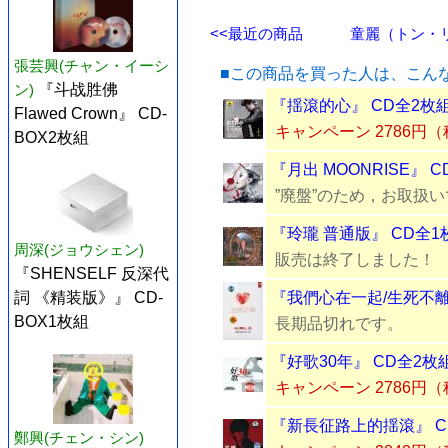
<<最近の商品
童麗（トン・リー
張芸興(チャン・イーシ
■この商品を買った人は、こん
ン)
『斗战胜佛
『揺滾的心』 CD全2枚
Flawed Crown』 CD-
キャンペーン 2786円
BOX2枚組
『月出 MOONRISE』 
”廃盤”のため，お取扱
『玲瓏 普通版』 CD全1
周深(ジョウシェン)
販売は終了しました！
『SHENSELF 反深代
詞 《精装版》』 CD-
『我們心在一起/生死不離
BOX1枚組
長期品切れです。
『好歌30年』 CD全2枚
キャンペーン 2786円
『新長征路上的揺滾』 C
鄭興(チェン・シン)