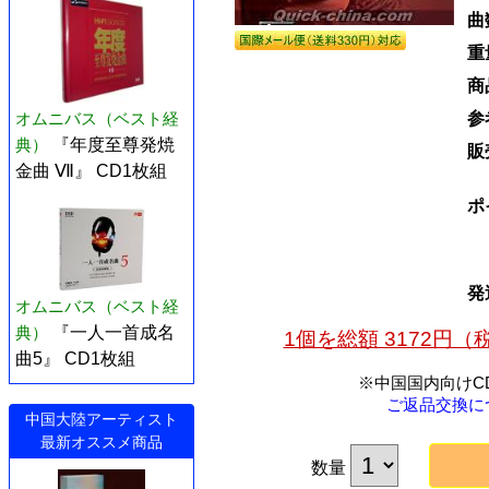
曲
重
商
参
オムニバス（ベスト経
典）
『年度至尊発焼
販
金曲 Ⅶ』 CD1枚組
ポ
発
オムニバス（ベスト経
典）
『一人一首成名
1個を総額 3172円
曲5』 CD1枚組
※中国国内向けC
ご返品交換に
中国大陸アーティスト
最新オススメ商品
数量