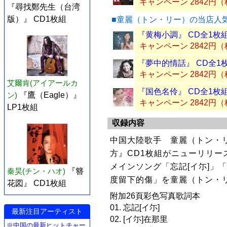
キャンペーン 2842円
『尋找鄭先生（台湾
版）』 CD1枚組
■童麗（トン・リー）の当店人
『黄梅小調』 CD全1枚
キャンペーン 2842円
『夢中的情話』 CD全1
キャンペーン 2842円
艾爾肯(アイアールカ
『国色名伶』 CD全1枚
ン)
『鷹（Eagle）』
キャンペーン 2842円
LP1枚組
収録内容
中国大陸歌手 童麗（トン・リ
方』CD1枚組がニューリリー
メインソング「忘記[イ尓]」
秦昊(チン・ハオ)
『簪
度留下的傷」を童麗（トン・
花図』 CD1枚組
附加26頁彩色写真歌詞本
01. 忘記[イ尓]
最新注目アーティスト
02. [イ尓]在那里
※中国の最新ヒットチャー