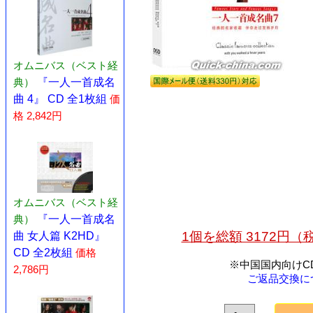
オムニバス（ベスト経
典）
『一人一首成名
曲 4』 CD 全1枚組
価
格 2,842円
オムニバス（ベスト経
典）
『一人一首成名
1個を総額 3172円
曲 女人篇 K2HD』
CD 全2枚組
価格
※中国国内向けC
2,786円
ご返品交換に