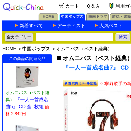
カート
Ｑ＆Ａ
利用ガ
新着すべて
アーティスト
人気ベスト
HOME
＞
中国ポップス
＞
オムニバス（ベスト経典）
オムニバス（ベスト経典
この商品の関連商品
『一人一首成名曲7』 CD 
<<収録歌手の
オムニバス（ベスト経
典）
『一人一首成名
曲5』 CD 全1枚組
価
格 2,842円