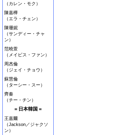
（カレン・モク）
陳嘉樺
（エラ・チェン）
陳珊妮
（サンディー・チャ
ン）
范曉萱
（メイビス・ファン）
周杰倫
（ジェイ・チョウ）
蘇慧倫
（ターシー・スー）
齊秦
（チー・チン）
= 日本韓国 =
王嘉爾
（Jackson／ジャクソ
ン）