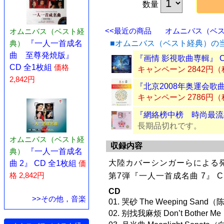
数量
<<最近の商品
オムニバス（ベスト
オムニバス（ベスト経
■オムニバス（ベスト経典）の
典）
『一人一首成名
曲 至尊発焼版』
『画情 影視歌曲専輯』 
CD 全1枚組
価格
キャンペーン 2842円
2,842円
『北京2008年奥運会歌曲
キャンペーン 2786円
『網絡榜中榜 時尚最流行
長期品切れです。
オムニバス（ベスト経
収録内容
典）
『一人一首成名
大陸カバーシンガーらによる
曲 2』 CD 全1枚組
価
格 2,842円
第7弾『一人一首成名曲 7』 
CD
>>その他，音楽
01. 哭砂 The Weeping Sand
02. 别找我麻烦 Don’t Bother