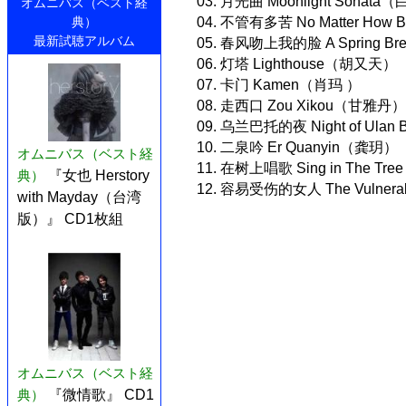
03. 月光曲 Moonlight Sonat
オムニバス（ベスト経
典）
04. 不管有多苦 No Matter How
最新試聴アルバム
05. 春风吻上我的脸 A Spring Bre
06. 灯塔 Lighthouse（胡又天）
07. 卡门 Kamen（肖玛 ）
08. 走西口 Zou Xikou（甘雅丹）
09. 乌兰巴托的夜 Night of Ula
10. 二泉吟 Er Quanyin（龚玥）
オムニバス（ベスト経
11. 在树上唱歌 Sing in The T
典）
『女也 Herstory
12. 容易受伤的女人 The Vulner
with Mayday（台湾
版）』 CD1枚組
オムニバス（ベスト経
典）
『微情歌』 CD1