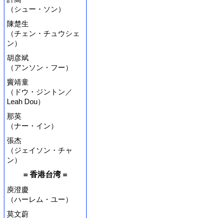
（シュー・ソン）
陳楚生
（チェン・チュウシェ
ン）
胡彦斌
（アンソン・フー）
竇靖童
（ドウ・ジントン／
Leah Dou）
那英
（ナー・イン）
張杰
（ジェイソン・チャ
ン）
= 香港台湾 =
庾澄慶
（ハーレム・ユー）
莫文蔚