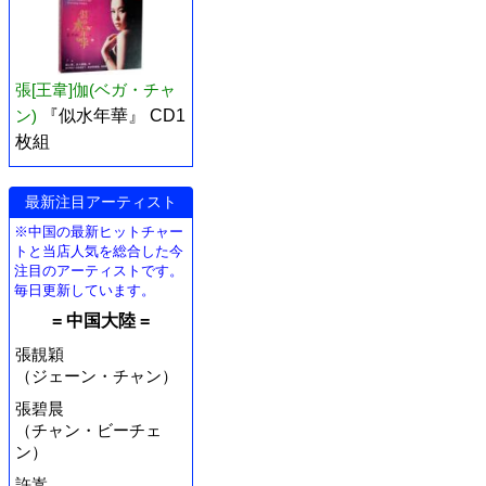
張[王韋]伽(ベガ・チャ
ン)
『似水年華』 CD1
枚組
最新注目アーティスト
※中国の最新ヒットチャー
トと当店人気を総合した今
注目のアーティストです。
毎日更新しています。
= 中国大陸 =
張靚穎
（ジェーン・チャン）
張碧晨
（チャン・ビーチェ
ン）
許嵩