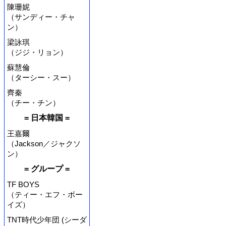
陳珊妮
（サンディー・チャ
ン）
梁詠琪
（ジジ・リョン）
蘇慧倫
（ターシー・スー）
齊秦
（チー・チン）
= 日本韓国 =
王嘉爾
（Jackson／ジャクソ
ン）
= グループ =
TF BOYS
（ティー・エフ・ボー
イズ）
TNT時代少年団 (シーダ