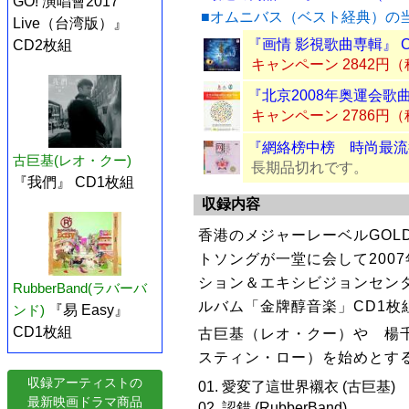
GO! 演唱會2017
■オムニバス（ベスト経典）の
Live（台湾版）』
『画情 影視歌曲専輯』 
CD2枚組
キャンペーン 2842円
『北京2008年奥運会歌曲
キャンペーン 2786円
『網絡榜中榜 時尚最流行
古巨基(レオ・クー)
長期品切れです。
『我們』 CD1枚組
収録内容
香港のメジャーレーベルGOLD
トソングが一堂に会して200
ション＆エキシビジョンセン
RubberBand(ラバーバ
ルバム「金牌醇音楽」CD1枚
ンド)
『易 Easy』
CD1枚組
古巨基（レオ・クー）や 楊千
スティン・ロー）を始めとす
収録アーティストの
01. 愛変了這世界襯衣 (古巨基)
最新映画ドラマ商品
02. 認錯 (RubberBand)