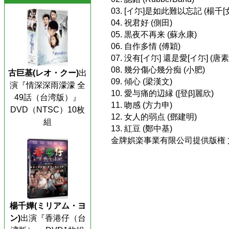
03. [イ尓]是如此難以忘記 (楊千[女
04. 祝君好 (側田)
05. 黒夜不再来 (蘇永康)
06. 自作多情 (傅穎)
07. 没有[イ尓] 還是愛[イ尓] (唐素
08. 幾分傷心幾分痴 (小肥)
古巨基(レオ・クー)
出
09. 傾心 (梁漢文)
演『情深深雨濛濛 全
10. 愛与痛的辺縁 ([登β]麗欣)
49話（台湾版）』
11. 吻感 (方力申)
DVD（NTSC）10枚
12. 女人的弱点 (鄧建明)
組
13. 紅豆 (鄭中基)
金牌娯楽事業有限公司提供版権 文音
楊千嬅(ミリアム・ヨ
ン)
出演『香港仔（台