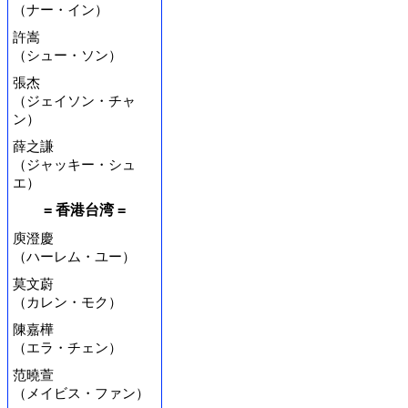
（ナー・イン）
許嵩
（シュー・ソン）
張杰
（ジェイソン・チャ
ン）
薛之謙
（ジャッキー・シュ
エ）
= 香港台湾 =
庾澄慶
（ハーレム・ユー）
莫文蔚
（カレン・モク）
陳嘉樺
（エラ・チェン）
范曉萱
（メイビス・ファン）