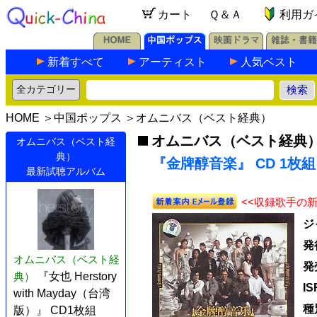
カート
Ｑ＆Ａ
利用ガ
新着すべて
アーティスト
人気ベスト
HOME
＞
中国ポップス
＞
オムニバス（ベスト経典）
オムニバス（ベスト経典
オムニバス（ベスト経
典）
『金牌醇音楽』 CD 1枚組
最新試聴アルバム
<<収録歌手の
ジ
発
オムニバス（ベスト経
発
典）
『女也 Herstory
I
with Mayday（台湾
種
版）』 CD1枚組