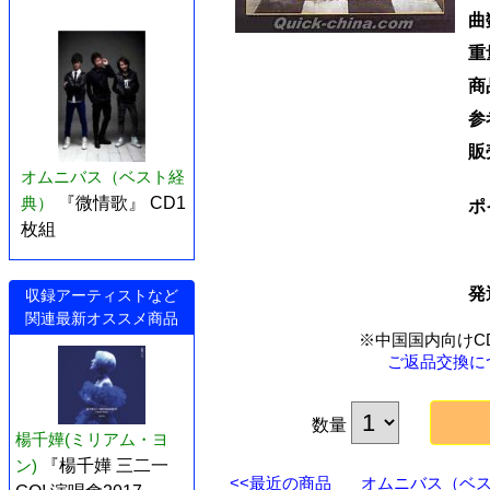
曲
重
商
参
販
オムニバス（ベスト経
典）
『微情歌』 CD1
ポ
枚組
発
収録アーティストなど
関連最新オススメ商品
※中国国内向けC
ご返品交換に
数量
楊千嬅(ミリアム・ヨ
ン)
『楊千嬅 三二一
<<最近の商品
オムニバス（ベスト