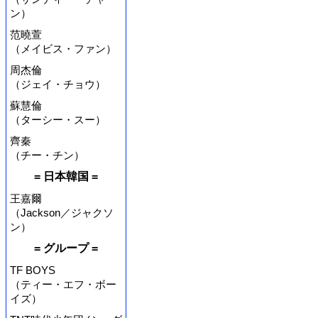
ン）
范曉萱
（メイビス・ファン）
周杰倫
（ジェイ・チョウ）
蘇慧倫
（ターシー・スー）
齊秦
（チー・チン）
= 日本韓国 =
王嘉爾
（Jackson／ジャクソ
ン）
= グループ =
TF BOYS
（ティー・エフ・ボー
イズ）