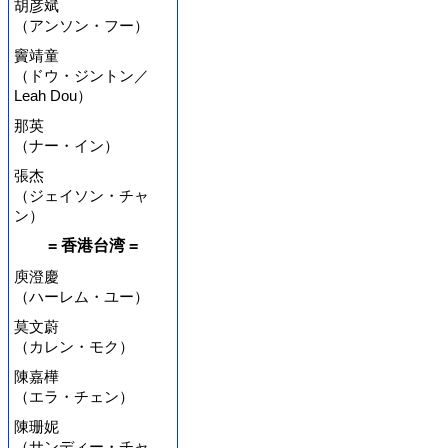
胡彦斌
（アンソン・フー）
竇靖童
（ドウ・ジントン／
Leah Dou）
那英
（ナー・イン）
張杰
（ジェイソン・チャ
ン）
= 香港台湾 =
庾澄慶
（ハーレム・ユー）
莫文蔚
（カレン・モク）
陳嘉樺
（エラ・チェン）
陳珊妮
（サンディー・チャ