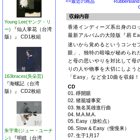
<<最近の商品
RubberB
収録内容
Young Lee(ヤング・リ
香港インディーズ系出身のロックバ
ー)
『仙人掌花（台湾
最新アルバムの大陸版『易 Eas
版）』 CD1枚組
迷いから覚めるというコンセ
眼」、独特の暗喩が秘められ
と母の思いやりを対比して母のや
りの人や物事を大切にしよう
163braces(吳朵芸)
「Easy」など全10曲を収録！
『海螺記（台湾
CD
版）』 CD2枚組
01. 睜開眼
02. 猪籠墟事変
03. 無名英雄進行曲
04. M.A.M.A.
05. Easy（放松点）
06. Slow & Easy（慢慢来）
朱宇青(ジュー・ユーチ
07. 生于1月17
ン)
『明鏡（台湾