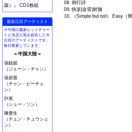
08. 倒行詩
版）』 CD1枚組
09. 快楽[金雷]射舗
10. （Simple but not） E
最新注目アーティスト
※中国の最新ヒットチャー
トと当店人気を総合した今
注目のアーティストです。
毎日更新しています。
= 中国大陸 =
張靚穎
（ジェーン・チャン）
張碧晨
（チャン・ビーチェ
ン）
許嵩
（シュー・ソン）
陳楚生
（チェン・チュウシェ
ン）