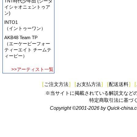
TNT時代少年団 (シーダ
イシャオニェントゥア
ン)
INTO1
（イントゥーワン）
AKB48 Team TP
（エーケービーフォー
ティーエイト チームテ
ィーピー）
>>アーティスト一覧
[
ご注文方法
]
[
お支払方法
]
[
配送送料
]
[
※当サイトに掲載されている解説文など
特定商取引法に基づ
Copyright ©2001-2026 by Quick-china.c