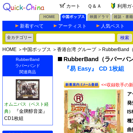
カート
Ｑ＆Ａ
利用ガ
新着すべて
アーティスト
人気ベスト
HOME
＞
中国ポップス
＞
香港台湾 グループ
＞
RubberBa
RubberBand（ラバーバ
RubberBand
ラバーバンド
『易 Easy』 CD 1枚組
関連商品
<<収録歌手の
ア
発
オムニバス（ベスト経
典）
『金牌醇音楽』
I
CD1枚組
種
曲