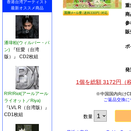
香港台湾アーティスト
重
最新オススメ商品
商
参
販
潘瑋柏(ウィルバー・パ
ポ
ン)
『狂愛（台湾
版）』 CD2枚組
発
1個を総額 3172円
R!R!Riot(アールアール
※中国国内向けC
ご返品交換に
ライオット／Riya)
『LVL R（台湾版）』
CD1枚組
数量