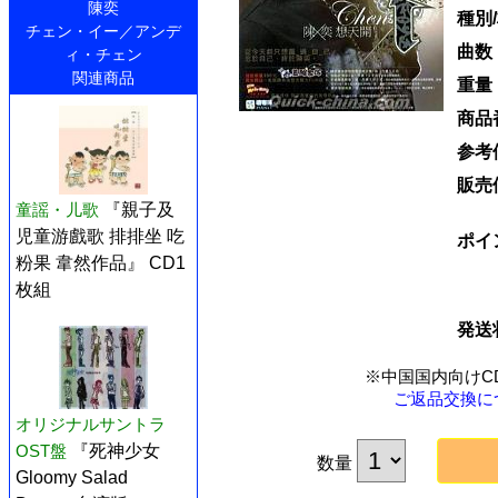
陳奕
種別
チェン・イー／アンデ
曲数
ィ・チェン
関連商品
重量
商品
参考
販売
童謡・儿歌
『親子及
児童游戲歌 排排坐 吃
ポイ
粉果 韋然作品』 CD1
枚組
発送
※中国国内向けC
ご返品交換に
オリジナルサントラ
OST盤
『死神少女
数量
Gloomy Salad