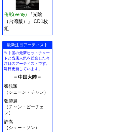
侑彤(Verity)
『光陰
（台湾版）』 CD1枚
組
最新注目アーティスト
※中国の最新ヒットチャー
トと当店人気を総合した今
注目のアーティストです。
毎日更新しています。
= 中国大陸 =
張靚穎
（ジェーン・チャン）
張碧晨
（チャン・ビーチェ
ン）
許嵩
（シュー・ソン）