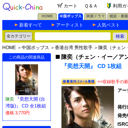
カート
Ｑ＆Ａ
利用ガ
新着すべて
アーティスト
人気ベスト
HOME
＞
中国ポップス
＞
香港台湾 男性歌手
＞
陳奕（チェン
陳奕（チェン・イー／ア
この商品の関連商品
『奕想天開』 CD 1枚組
<<収録歌手の
アー
陳奕
『奕想天開 (台
湾版)』 CD 全1枚組
発行
価格 3,770円
発売
ISR