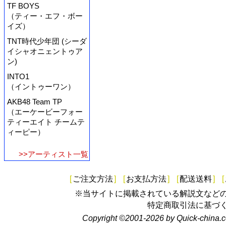
TF BOYS
（ティー・エフ・ボー
イズ）
TNT時代少年団 (シーダ
イシャオニェントゥア
ン)
INTO1
（イントゥーワン）
AKB48 Team TP
（エーケービーフォー
ティーエイト チームテ
ィーピー）
>>アーティスト一覧
[
ご注文方法
]
[
お支払方法
]
[
配送送料
]
[
※当サイトに掲載されている解説文など
特定商取引法に基づ
Copyright ©2001-2026 by Quick-china.c