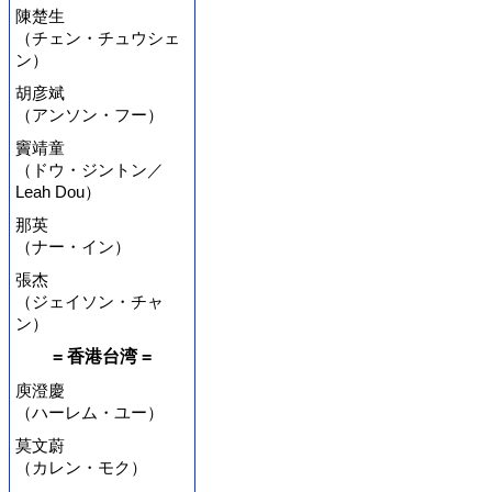
陳楚生
（チェン・チュウシェ
ン）
胡彦斌
（アンソン・フー）
竇靖童
（ドウ・ジントン／
Leah Dou）
那英
（ナー・イン）
張杰
（ジェイソン・チャ
ン）
= 香港台湾 =
庾澄慶
（ハーレム・ユー）
莫文蔚
（カレン・モク）