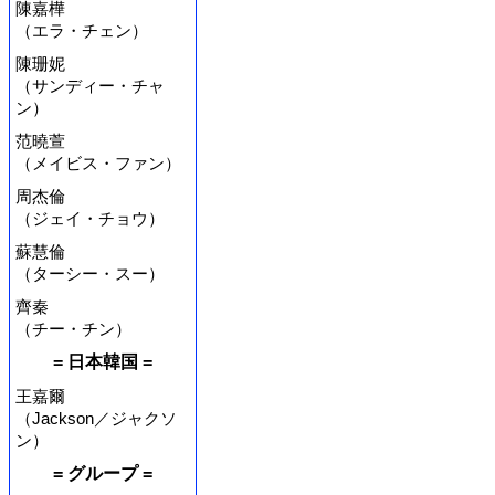
陳嘉樺
（エラ・チェン）
陳珊妮
（サンディー・チャ
ン）
范曉萱
（メイビス・ファン）
周杰倫
（ジェイ・チョウ）
蘇慧倫
（ターシー・スー）
齊秦
（チー・チン）
= 日本韓国 =
王嘉爾
（Jackson／ジャクソ
ン）
= グループ =