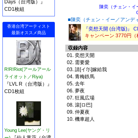
Days（台湾版）』
陳奕（チェン・イ
CD1枚組
■陳奕（チェン・イー／アンデ
香港台湾アーティスト
『奕想天開 (台湾版)』 
最新オススメ商品
キャンペーン 3770円
収録内容
01. 奕想天開
02. 需要愛
R!R!Riot(アールアール
03. 請[イ尓]嫁給我
ライオット／Riya)
04. 青梅鉄馬
05. 去年
『LVL R（台湾版）』
06. 夢夜
CD1枚組
07. 狂風広場
08. 滾[ロ巴]
09. 仲夏夜
10. 機車超人
Young Lee(ヤング・リ
ー)
『仙人掌花（台湾