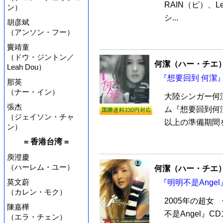
RAIN（ピ）、L
ン）
シ...
胡彦斌
（アンソン・フー）
竇靖童
（ドウ・ジントン／
何潔（ハー・チエ
Leah Dou）
『想要回到 何潔』 
那英
（ナー・イン）
大陸シンガー何
張杰
ム『想要回到何潔
（ジェイソン・チャ
以上の準備期間を
ン）
= 香港台湾 =
庾澄慶
（ハーレム・ユー）
何潔（ハー・チエ
莫文蔚
『明明不是Angel
（カレン・モク）
2005年の超女
陳嘉樺
不是Angel』
（エラ・チェン）