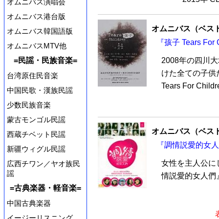
オムニバス演唱会
オムニバス港台版
オムニバス（ベス
オムニバス韓国語版
『孩子 Tears For
オムニバスMTV他
2008年の四
=民謡・民族音楽=
けた全ての子供
台湾原住民音楽
Tears For Ch
中国民歌・漢族民謡
少数民族音楽
蒙古モンゴル民謡
オムニバス（ベス
西蔵チベット民謡
『調情説愛的女人們
新疆ウィグル民謡
女性を主人公に
広西チワン／ヤオ族民
謡
情説愛的女人們
=古典楽器・軽音楽=
中国古典楽器
イージーリスニング