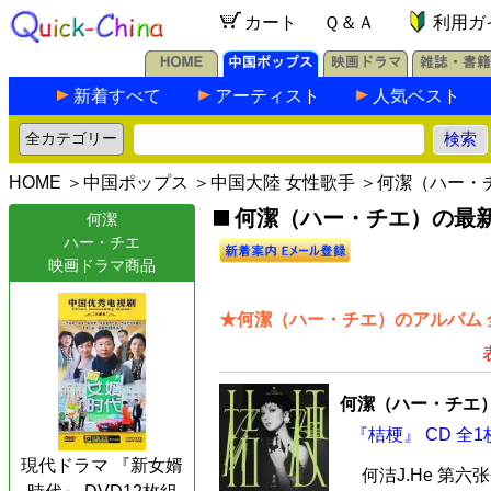
カート
Ｑ＆Ａ
利用ガ
新着すべて
アーティスト
人気ベスト
HOME
＞
中国ポップス
＞
中国大陸 女性歌手
＞何潔（ハー・
何潔（ハー・チエ）の最新C
何潔
ハー・チエ
映画ドラマ商品
★何潔（ハー・チエ）のアルバム 
何潔（ハー・チエ
『桔梗』 CD 全1
現代ドラマ 『新女婿
何洁J.He 第