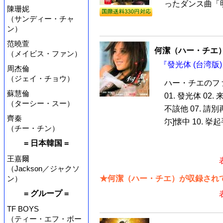
ったダンス曲「明
陳珊妮
（サンディー・チャ
ン）
范曉萱
何潔（ハー・チエ
（メイビス・ファン）
『發光体 (台湾版)
周杰倫
（ジェイ・チョウ）
ハー・チエのフ
蘇慧倫
01. 發光体 02. 
（ターシー・スー）
不該他 07. 請別再
齊秦
尓]懐中 10. 挙
（チー・チン）
= 日本韓国 =
王嘉爾
（Jackson／ジャクソ
★何潔（ハー・チエ）が収録されて
ン）
= グループ =
TF BOYS
（ティー・エフ・ボー