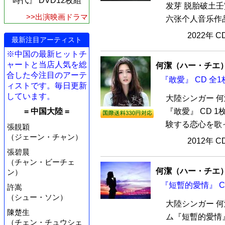
時代』 DVD12枚組
发芽 脱胎破土
>>出演映画ドラマ
六张个人音乐作品
2022年 
最新注目アーティスト
※中国の最新ヒットチ
ャートと当店人気を総
何潔（ハー・チエ
合した今注目のアーテ
『敢愛』 CD 全1
ィストです。毎日更新
しています。
大陸シンガー 何
= 中国大陸 =
『敢愛』 CD 
験する恋心を歌っ
張靚穎
（ジェーン・チャン）
2012年 
張碧晨
（チャン・ビーチェ
何潔（ハー・チエ
ン）
『短暫的愛情』 C
許嵩
（シュー・ソン）
大陸シンガー 何
陳楚生
ム『短暫的愛情』
（チェン・チュウシェ