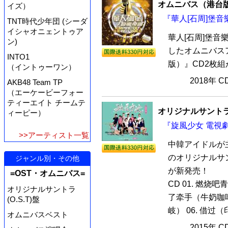
オムニバス（港台
イズ）
『華人[石周]堡音
TNT時代少年団 (シーダ
イシャオニェントゥア
華人[石周]堡音
ン)
したオムニバスア
INTO1
版）』CD2枚組
（イントゥーワン）
2018年 
AKB48 Team TP
（エーケービーフォー
ティーエイト チームテ
オリジナルサントラ
ィーピー）
『旋風少女 電視劇
>>アーティスト一覧
中韓アイドルが
のオリジナルサ
ジャンル別・その他
が新発売！
=OST・オムニバス=
CD 01. 燃烧吧
オリジナルサントラ
了牵手（牛奶咖啡）
(O.S.T)盤
岐） 06. 借过（
オムニバスベスト
2015年 