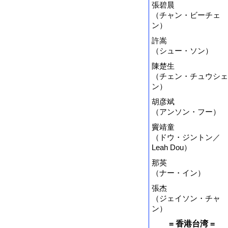
張碧晨
（チャン・ビーチェ
ン）
許嵩
（シュー・ソン）
陳楚生
（チェン・チュウシェ
ン）
胡彦斌
（アンソン・フー）
竇靖童
（ドウ・ジントン／
Leah Dou）
那英
（ナー・イン）
張杰
（ジェイソン・チャ
ン）
= 香港台湾 =