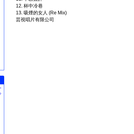
12. 杯中冷巷
13. 吸煙的女人 (Re Mix)
芸視唱片有限公司
ー
今
。