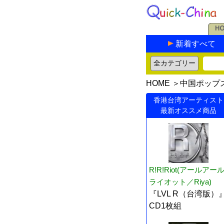
新着すべて
HOME
＞
中国ポップ
香港台湾アーティスト
最新オススメ商品
R!R!Riot(アールアー
ライオット／Riya)
『LVL R（台湾版）
CD1枚組