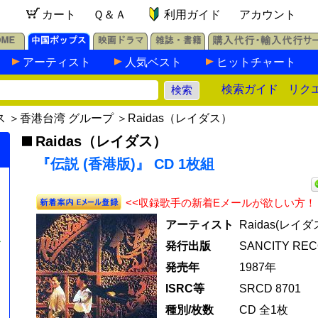
カート
Ｑ＆Ａ
利用ガイド
アカウント
アーティスト
人気ベスト
ヒットチャート
検索ガイド
リク
ス
＞
香港台湾 グループ
＞
Raidas（レイダス）
Raidas（レイダス）
『伝説 (香港版)』 CD 1枚組
<<収録歌手の新着Eメールが欲しい方！
アーティスト
Raidas(レイダ
ル
発行出版
SANCITY REC
発売年
1987年
』
ISRC等
SRCD 8701
種別/枚数
CD 全1枚