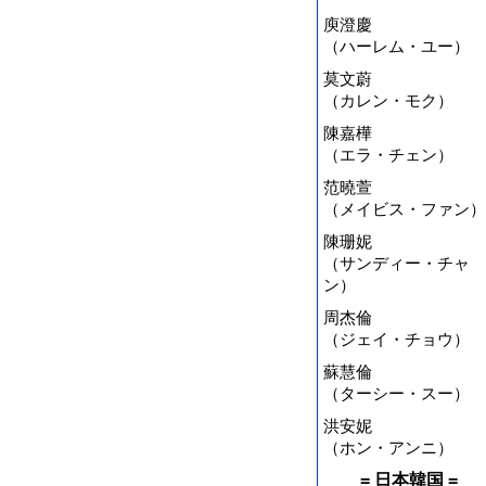
庾澄慶
（ハーレム・ユー）
莫文蔚
（カレン・モク）
陳嘉樺
（エラ・チェン）
范曉萱
（メイビス・ファン）
陳珊妮
（サンディー・チャ
ン）
周杰倫
（ジェイ・チョウ）
蘇慧倫
（ターシー・スー）
洪安妮
（ホン・アンニ）
= 日本韓国 =