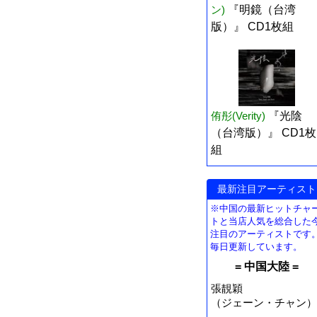
ン)
『明鏡（台湾
版）』 CD1枚組
侑彤(Verity)
『光陰
（台湾版）』 CD1枚
組
最新注目アーティスト
※中国の最新ヒットチャ
トと当店人気を総合した
注目のアーティストです
毎日更新しています。
= 中国大陸 =
張靚穎
（ジェーン・チャン）