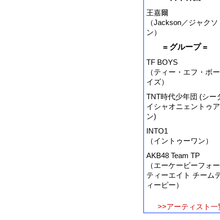
王嘉爾
（Jackson／ジャクソ
ン）
= グループ =
TF BOYS
（ティー・エフ・ボー
イズ）
TNT時代少年団 (シー
イシャオニェントゥア
ン)
INTO1
（イントゥーワン）
AKB48 Team TP
（エーケービーフォー
ティーエイト チーム
ィーピー）
>>アーティスト一