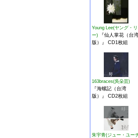
Young Lee(ヤング・リ
ー)
『仙人掌花（台
版）』 CD1枚組
163braces(吳朵芸)
『海螺記（台湾
版）』 CD2枚組
朱宇青(ジュー・ユー