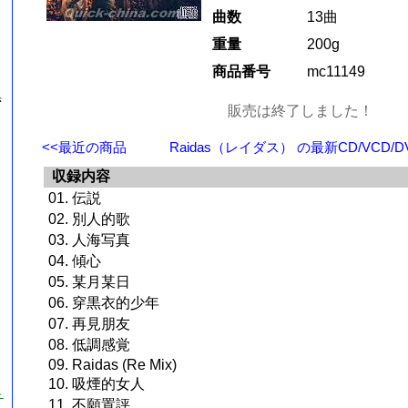
曲数
13曲
重量
200g
商品番号
mc11149
湾
販売は終了しました！
<<最近の商品
Raidas（レイダス） の最新CD/VCD/D
収録内容
01. 伝説
02. 別人的歌
03. 人海写真
04. 傾心
05. 某月某日
06. 穿黒衣的少年
07. 再見朋友
08. 低調感覚
09. Raidas (Re Mix)
10. 吸煙的女人
チ
11. 不願置評