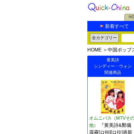
新着すべて
HOME
＞
中国ポップ
黄美詩
シンディー・ウォン
関連商品
オムニバス（MTVそ
他）
『黄美詩&鄭儀
霹靂[ロ拍][ロ拉]過新