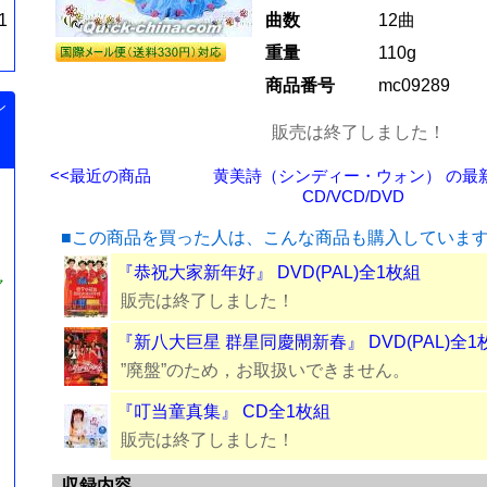
1
曲数
12曲
重量
110g
商品番号
mc09289
シ
販売は終了しました！
<<最近の商品
黄美詩（シンディー・ウォン） の最
CD/VCD/DVD
■この商品を買った人は、こんな商品も購入していま
『恭祝大家新年好』 DVD(PAL)全1枚組
ャ
販売は終了しました！
『新八大巨星 群星同慶閙新春』 DVD(PAL)全1
”廃盤”のため，お取扱いできません。
『叮当童真集』 CD全1枚組
販売は終了しました！
収録内容