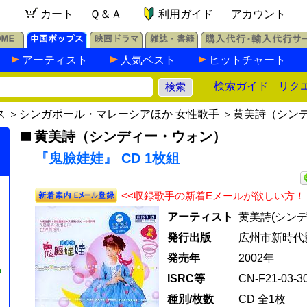
カート
Ｑ＆Ａ
利用ガイド
アカウント
アーティスト
人気ベスト
ヒットチャート
検索ガイド
リク
ス
＞
シンガポール・マレーシアほか 女性歌手
＞
黄美詩（シン
黄美詩（シンディー・ウォン）
『鬼臉娃娃』 CD 1枚組
<<収録歌手の新着Eメールが欲しい方！
アーティスト
黄美詩(シン
発行出版
広州市新時代
発売年
2002年
の
ISRC等
CN-F21-03-30
種別/枚数
CD 全1枚