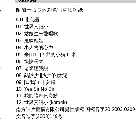
／
附加一張長的彩色写真歌詞紙
小
CD
北京語
01. 世界真細小
02. 姑娘生来愛唱歌
03. 鬼臉娃娃
04. 小人物的心声
05. 来[ロ巴]！我的小猫[ロ米]
06. 快快長大
ュ
07. 老師聴我説
08. 熱[火共][火共]的太陽
09. [ロ我]！十分鍾
10. Yes Sir No Sir
11. 我們這班真奇妙
12. 世界真細小 (karaok)
南方唱片機構有限公司提供版権 国権音字20-2003-020
文音進字(2003)149号
／
們