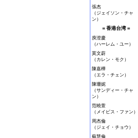
張杰
（ジェイソン・チャ
ン）
= 香港台湾 =
庾澄慶
（ハーレム・ユー）
莫文蔚
（カレン・モク）
陳嘉樺
（エラ・チェン）
陳珊妮
（サンディー・チャ
ン）
范曉萱
（メイビス・ファン）
周杰倫
（ジェイ・チョウ）
蘇慧倫