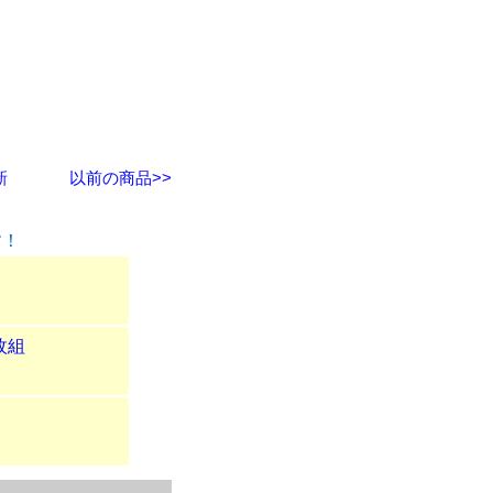
新
以前の商品>>
す！
枚組