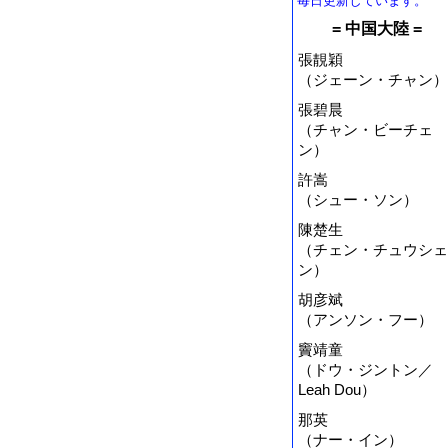
毎日更新しています。
= 中国大陸 =
張靚穎
（ジェーン・チャン）
張碧晨
（チャン・ビーチェ
ン）
許嵩
（シュー・ソン）
陳楚生
（チェン・チュウシェ
ン）
胡彦斌
（アンソン・フー）
竇靖童
（ドウ・ジントン／
Leah Dou）
那英
（ナー・イン）