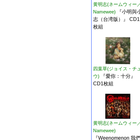
黄明志(ネームウィー
Namewee)
『小明與
志（台湾版）』 CD1
枚組
四葉草(ジョイス・チ
ウ)
『愛你：十分』
CD1枚組
黄明志(ネームウィー
Namewee)
『Weenomenon 我