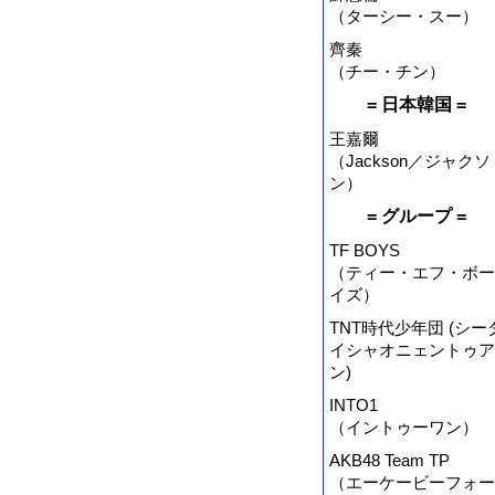
（ターシー・スー）
齊秦
（チー・チン）
= 日本韓国 =
王嘉爾
（Jackson／ジャクソ
ン）
= グループ =
TF BOYS
（ティー・エフ・ボー
イズ）
TNT時代少年団 (シー
イシャオニェントゥア
ン)
INTO1
（イントゥーワン）
AKB48 Team TP
（エーケービーフォー