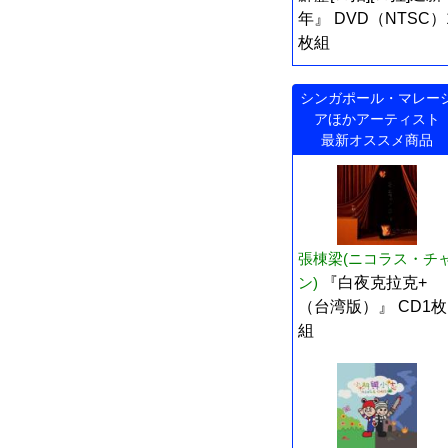
年』 DVD（NTSC）
枚組
シンガポール・マレー
アほかアーティスト
最新オススメ商品
張棟梁(ニコラス・チ
ン)
『白夜克拉克+
（台湾版）』 CD1枚
組