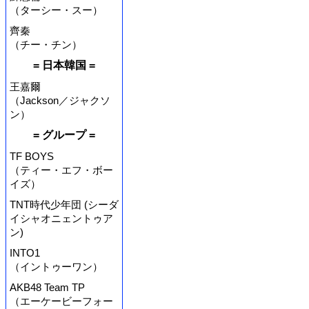
（ターシー・スー）
齊秦
（チー・チン）
= 日本韓国 =
王嘉爾
（Jackson／ジャクソ
ン）
= グループ =
TF BOYS
（ティー・エフ・ボー
イズ）
TNT時代少年団 (シーダ
イシャオニェントゥア
ン)
INTO1
（イントゥーワン）
AKB48 Team TP
（エーケービーフォー