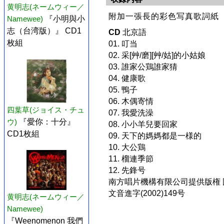
黄明志(ネームウィー／
附加一張長的彩色写真歌詞紙
Namewee)
『小明與小
志（台湾版）』 CD1
CD
北京語
枚組
01. 叮当
02. 采[艸/磨][艸/姑]的小姑娘
03. 誰家公鶏誰家猜
04. 健康歌
05. 鴨子
06. 木偶寄情
四葉草(ジョイス・チュ
07. 我愛洗澡
ウ)
『愛你：十分』
08. 小小羊兒要回家
CD1枚組
09. 天下的媽媽都是一様的
10. 大公鶏
11. 榴連季節
12. 先鋒号
南方唱片機構有限公司提供版権 国権音
文音進字(2002)149号
黄明志(ネームウィー／
Namewee)
『Weenomenon 我們