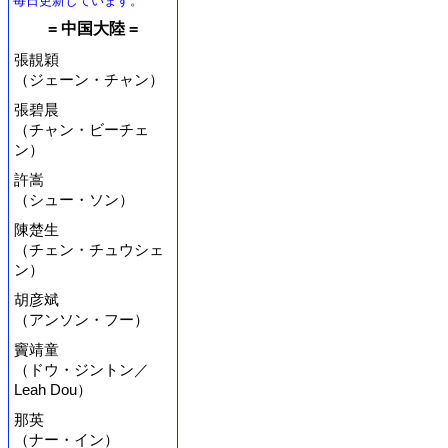
毎日更新しています。
= 中国大陸 =
張靚穎
（ジェーン・チャン）
張碧晨
（チャン・ビーチェ
ン）
許嵩
（シュー・ソン）
陳楚生
（チェン・チュウシェ
ン）
胡彦斌
（アンソン・フー）
竇靖童
（ドウ・ジントン／
Leah Dou）
那英
（ナー・イン）