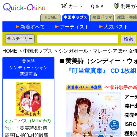
カート
Ｑ＆Ａ
利用ガ
新着すべて
アーティスト
人気ベスト
HOME
＞
中国ポップス
＞
シンガポール・マレーシアほか 女
黄美詩（シンディー・ウ
黄美詩
シンディー・ウォン
『叮当童真集』 CD 1枚組
関連商品
<<収録歌手の
アー
発行
発売
オムニバス（MTVその
ISR
他）
『黄美詩&鄭儀
種別/
霹靂[ロ拍][ロ拉]過新