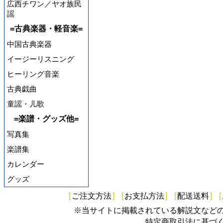
広西チワン／ヤオ族民
謡
=古典楽器・軽音楽=
中国古典楽器
イージーリスニング
ヒーリング音楽
古典戯曲
童謡・儿歌
=楽譜・グッズ他=
写真集
楽譜集
カレンダー
グッズ
[
ご注文方法
]
[
お支払方法
]
[
配送送料
]
[
※当サイトに掲載されている解説文など
特定商取引法に基づ