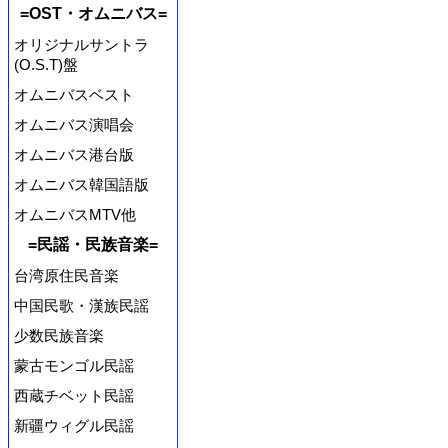
=OST・オムニバス=
オリジナルサントラ
(O.S.T)盤
オムニバスベスト
オムニバス演唱会
オムニバス港台版
オムニバス韓国語版
オムニバスMTV他
=民謡・民族音楽=
台湾原住民音楽
中国民歌・漢族民謡
少数民族音楽
蒙古モンゴル民謡
西蔵チベット民謡
新疆ウィグル民謡