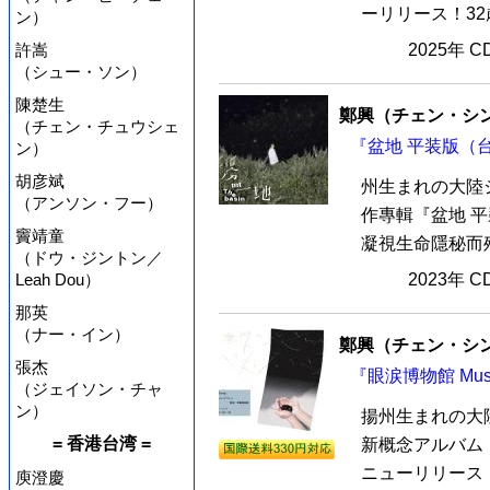
ーリリース！32
ン）
許嵩
2025年 
（シュー・ソン）
陳楚生
鄭興（チェン・シ
（チェン・チュウシェ
『盆地 平装版（台
ン）
胡彦斌
州生まれの大陸
（アンソン・フー）
作專輯『盆地 
竇靖童
凝視生命隱秘而殘
（ドウ・ジントン／
Leah Dou）
2023年 
那英
（ナー・イン）
鄭興（チェン・シ
張杰
『眼涙博物館 Muse
（ジェイソン・チャ
ン）
揚州生まれの大
= 香港台湾 =
新概念アルバム『眼
ニューリリース！雨
庾澄慶