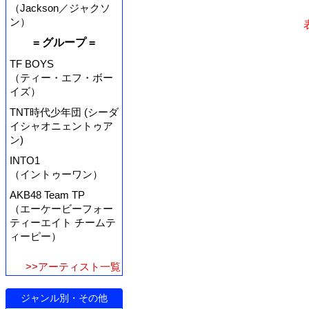
（Jackson／ジャクソ
ン）
= グループ =
TF BOYS
（ティー・エフ・ボー
イズ）
TNT時代少年団 (シーダ
イシャオニェントゥア
ン)
INTO1
（イントゥーワン）
AKB48 Team TP
（エーケービーフォー
ティーエイト チームテ
ィーピー）
>>アーティスト一覧
ジャンル別・その他