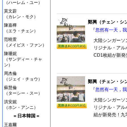
（ハーレム・ユー）
莫文蔚
（カレン・モク）
鄭興（チェン・シ
陳嘉樺
『忽然有一天，我
（エラ・チェン）
范曉萱
大陸シンガーソ
（メイビス・ファン）
リジナル・アル
陳珊妮
CD1枚組が新発
（サンディー・チャ
ン）
周杰倫
（ジェイ・チョウ）
鄭興（チェン・シ
蘇慧倫
『忽然有一天，我
（ターシー・スー）
大陸シンガーソ
洪安妮
（ホン・アンニ）
リジナル・アル
組が新発売！九零
= 日本韓国 =
王嘉爾