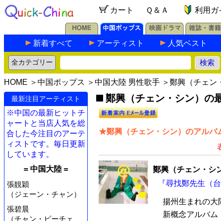
カート
Ｑ＆Ａ
利用ガ
新着すべて
アーティスト
人気ベスト
HOME
＞
中国ポップス
＞
中国大陸 男性歌手
＞鄭興（チェン
鄭興（チェン・シン）の最新
最新注目アーティスト
※中国の最新ヒットチ
ャートと当店人気を総
★鄭興（チェン・シン）のアルバム
合した今注目のアーテ
ィストです。毎日更新
しています。
= 中国大陸 =
鄭興（チェン・シ
『尋找鄭先生（台湾
張靚穎
（ジェーン・チャン）
揚州生まれの大
張碧晨
新概念アルバム
（チャン・ビーチェ