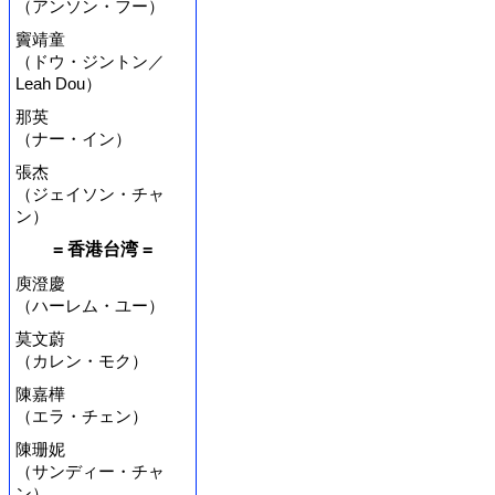
（アンソン・フー）
竇靖童
（ドウ・ジントン／
Leah Dou）
那英
（ナー・イン）
張杰
（ジェイソン・チャ
ン）
= 香港台湾 =
庾澄慶
（ハーレム・ユー）
莫文蔚
（カレン・モク）
陳嘉樺
（エラ・チェン）
陳珊妮
（サンディー・チャ
ン）