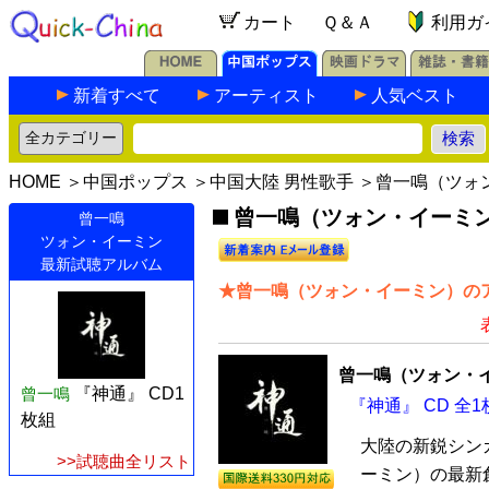
カート
Ｑ＆Ａ
利用ガ
新着すべて
アーティスト
人気ベスト
HOME
＞
中国ポップス
＞
中国大陸 男性歌手
＞曾一鳴（ツォ
曾一鳴（ツォン・イーミン）
曾一鳴
ツォン・イーミン
最新試聴アルバム
★曾一鳴（ツォン・イーミン）のア
曾一鳴（ツォン・
曾一鳴
『神通』 CD1
『神通』 CD 全1
枚組
大陸の新鋭シン
>>試聴曲全リスト
ーミン）の最新創