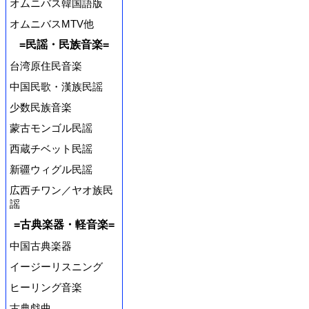
オムニバス韓国語版
オムニバスMTV他
=民謡・民族音楽=
台湾原住民音楽
中国民歌・漢族民謡
少数民族音楽
蒙古モンゴル民謡
西蔵チベット民謡
新疆ウィグル民謡
広西チワン／ヤオ族民
謡
=古典楽器・軽音楽=
中国古典楽器
イージーリスニング
ヒーリング音楽
古典戯曲