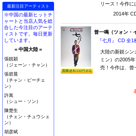
リース！今作には
最新注目アーティスト
2014年 
※中国の最新ヒットチ
ャートと当店人気を総
合した今注目のアーテ
曾一鳴（ツォン・
ィストです。毎日更新
しています。
『七月』 CD 全1
= 中国大陸 =
大陸の新鋭シン
張靚穎
ミン）の2005
（ジェーン・チャン）
売！今作は、曾一
張碧晨
（チャン・ビーチェ
ン）
許嵩
（シュー・ソン）
陳楚生
（チェン・チュウシェ
ン）
胡彦斌