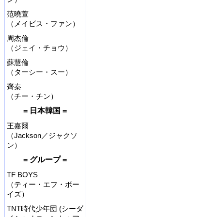
范曉萱
（メイビス・ファン）
周杰倫
（ジェイ・チョウ）
蘇慧倫
（ターシー・スー）
齊秦
（チー・チン）
= 日本韓国 =
王嘉爾
（Jackson／ジャクソ
ン）
= グループ =
TF BOYS
（ティー・エフ・ボー
イズ）
TNT時代少年団 (シーダ