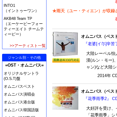
INTO1
（イントゥーワン）
★雨天（ユー・ティエン）が収録さ
AKB48 Team TP
（エーケービーフォー
ティーエイト チームテ
ィーピー）
オムニバス（ベス
『老婆[イ尓]辛苦了
>>アーティスト一覧
大陸レーベル怡
ジャンル別・その他
漠(ルン・モー)
=OST・オムニバス=
ャン)など大陸シ
オリジナルサントラ
2014年 
(O.S.T)盤
オムニバスベスト
オムニバス（ベス
オムニバス演唱会
『花季雨季2』 C
オムニバス港台版
大好評を受け、
オムニバス韓国語版
「花季雨季」シリ