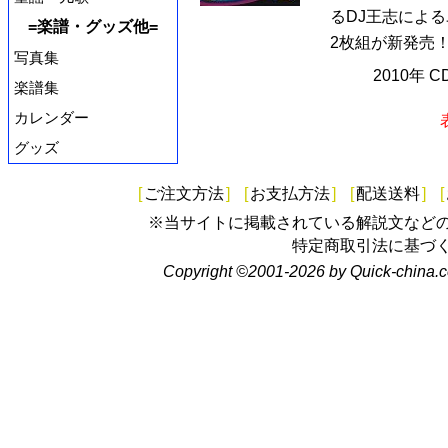
るDJ王志による
=楽譜・グッズ他=
2枚組が新発売！
写真集
2010年 
楽譜集
カレンダー
グッズ
[
ご注文方法
]
[
お支払方法
]
[
配送送料
]
[
※当サイトに掲載されている解説文など
特定商取引法に基づ
Copyright ©2001-2026 by Quick-china.c