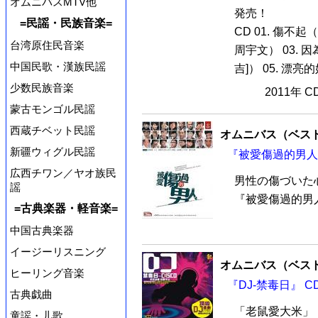
オムニバスMTV他
発売！
=民謡・民族音楽=
CD 01. 傷不起
台湾原住民音楽
周宇文） 03. 
中国民歌・漢族民謡
吉]） 05. 漂
少数民族音楽
2011年 
蒙古モンゴル民謡
西蔵チベット民謡
オムニバス（ベス
新疆ウィグル民謡
『被愛傷過的男人』
広西チワン／ヤオ族民
男性の傷づいた
謡
『被愛傷過的男
=古典楽器・軽音楽=
中国古典楽器
イージーリスニング
オムニバス（ベス
ヒーリング音楽
『DJ-禁毒日』 C
古典戯曲
「老鼠愛大米」
童謡・儿歌