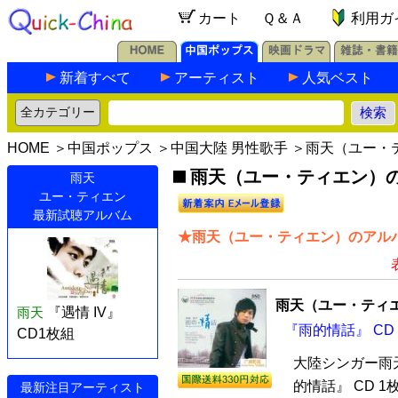
カート
Ｑ＆Ａ
利用ガ
新着すべて
アーティスト
人気ベスト
HOME
＞
中国ポップス
＞
中国大陸 男性歌手
＞雨天（ユー・
雨天（ユー・ティエン）の最
雨天
ユー・ティエン
最新試聴アルバム
★雨天（ユー・ティエン）のアルバ
雨天（ユー・ティ
雨天
『遇情 IV』
『雨的情話』 CD
CD1枚組
大陸シンガー雨
的情話』 CD 
最新注目アーティスト