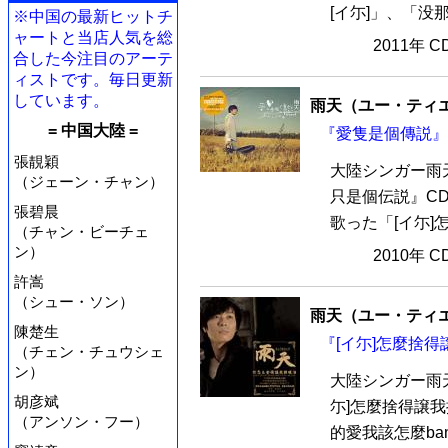
[イ尓]」、「没
※中国の最新ヒットチ
ャートと当店人気を総
2011年 
合した今注目のアーテ
ィストです。毎日更新
しています。
雨天（ユー・ティ
= 中国大陸 =
『愛隻是個傳説』 
張靚穎
大陸シンガー雨
（ジェーン・チャン）
只是個伝説』C
張碧晨
歌った「[イ尓]
（チャン・ビーチェ
ン）
2010年 
許嵩
（シュー・ソン）
雨天（ユー・ティ
陳楚生
『[イ尓]怎麼捨得
（チェン・チュウシェ
ン）
大陸シンガー雨
胡彦斌
尓]怎麼捨得譲我
（アンソン・フー）
的愛我該怎麼ban