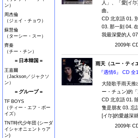
人」、「愛[イ尓
ン）
曲。
周杰倫
CD 北京語 01.
（ジェイ・チョウ）
03. 那一刻 04.
蘇慧倫
我最深愛的人 07.
（ターシー・スー）
2009年 
齊秦
（チー・チン）
= 日本韓国 =
雨天（ユー・ティ
王嘉爾
『遇情6』 CD 全
（Jackson／ジャクソ
ン）
大陸歌手雨天推
ー・チュン)的「
= グループ =
CD 北京語 01.
TF BOYS
（ティー・エフ・ボー
隻是朋友 03. 忘
イズ）
[イ尓]的愛越深就越
TNT時代少年団 (シーダ
2009年 
イシャオニェントゥア
ン)