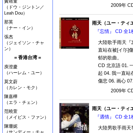
竇靖童
2009年 
（ドウ・ジントン／
Leah Dou）
那英
雨天（ユー・ティ
（ナー・イン）
『忘情』 CD 全1
張杰
大陸歌手雨天『
（ジェイソン・チャ
ン）
直站在被[イ尓]
= 香港台湾 =
郁的歌曲。
CD 北京語 01.
庾澄慶
（ハーレム・ユー）
起 04. 我一直
傷悲 06. 画心 07
莫文蔚
（カレン・モク）
2009年 
陳嘉樺
（エラ・チェン）
雨天（ユー・ティ
范曉萱
『遇情』 CD 全1
（メイビス・ファン）
陳珊妮
大陸男歌手雨天
（サンディー・チャ