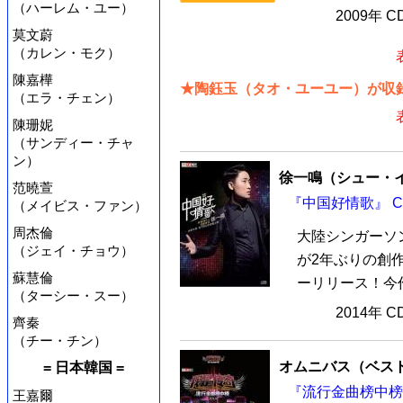
（ハーレム・ユー）
2009年 
莫文蔚
（カレン・モク）
陳嘉樺
★陶鈺玉（タオ・ユーユー）が収録
（エラ・チェン）
陳珊妮
（サンディー・チャ
ン）
徐一鳴（シュー・
范曉萱
『中国好情歌』 C
（メイビス・ファン）
周杰倫
大陸シンガーソ
（ジェイ・チョウ）
が2年ぶりの創作
蘇慧倫
ーリリース！今作
（ターシー・スー）
2014年 
齊秦
（チー・チン）
オムニバス（ベス
= 日本韓国 =
『流行金曲榜中榜2
王嘉爾