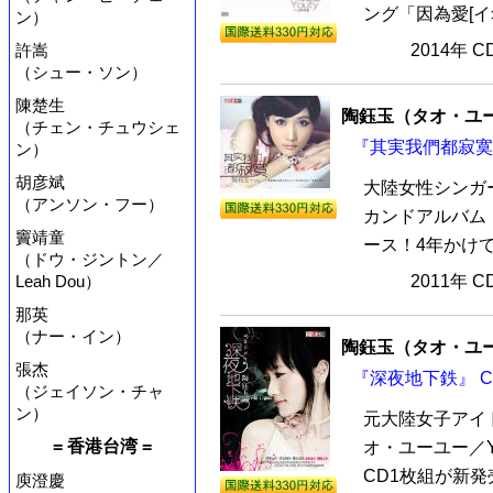
ング「因為愛[イ
ン）
許嵩
2014年 
（シュー・ソン）
陳楚生
陶鈺玉（タオ・ユ
（チェン・チュウシェ
『其実我們都寂寞』
ン）
胡彦斌
大陸女性シンガ
（アンソン・フー）
カンドアルバム『
竇靖童
ース！4年かけて
（ドウ・ジントン／
Leah Dou）
2011年 
那英
（ナー・イン）
陶鈺玉（タオ・ユ
張杰
『深夜地下鉄』 C
（ジェイソン・チャ
ン）
元大陸女子アイド
= 香港台湾 =
オ・ユーユー／Y
CD1枚組が新発
庾澄慶