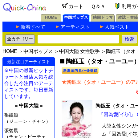
カート
Ｑ＆Ａ
利用ガ
新着すべて
アーティスト
人気ベスト
HOME
＞
中国ポップス
＞
中国大陸 女性歌手
＞陶鈺玉（タオ
陶鈺玉（タオ・ユーユー）の
最新注目アーティスト
※中国の最新ヒットチ
ャートと当店人気を総
★陶鈺玉（タオ・ユーユー）のアル
合した今注目のアーテ
ィストです。毎日更新
しています。
= 中国大陸 =
陶鈺玉（タオ・ユ
『因為愛[イ尓]』 
張靚穎
（ジェーン・チャン）
大陸女性シンガ
張碧晨
ム『因為愛[イ尓
（チャン・ビーチェ