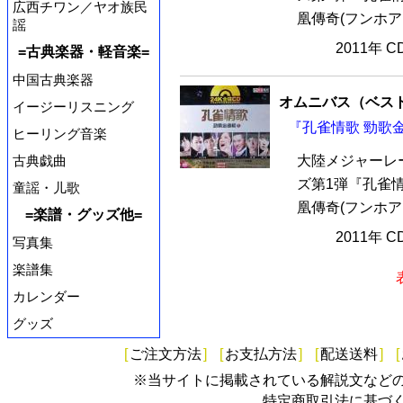
広西チワン／ヤオ族民
凰傳奇(フンホア
謡
2011年 
=古典楽器・軽音楽=
中国古典楽器
オムニバス（ベス
イージーリスニング
『孔雀情歌 勁歌金
ヒーリング音楽
古典戯曲
大陸メジャーレ
ズ第1弾『孔雀情
童謡・儿歌
凰傳奇(フンホア
=楽譜・グッズ他=
2011年 
写真集
楽譜集
カレンダー
グッズ
[
ご注文方法
]
[
お支払方法
]
[
配送送料
]
[
※当サイトに掲載されている解説文など
特定商取引法に基づ