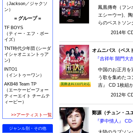
（Jackson／ジャクソ
鳳凰傳奇（フン
ン）
エシーウー)、
= グループ =
らのベストソング
TF BOYS
2014年 
（ティー・エフ・ボー
イズ）
TNT時代少年団 (シーダ
オムニバス（ベス
イシャオニェントゥア
『吉祥年 開門大吉
ン)
INTO1
中国のお正月を
（イントゥーワン）
う歌を集めたコ
AKB48 Team TP
吉』 CD 1枚
（エーケービーフォー
2012年 
ティーエイト チームテ
ィーピー）
鄭源（チュン・ユ
>>アーティスト一覧
『夢中情人』 CD+
ジャンル別・その他
大陸のラブソン