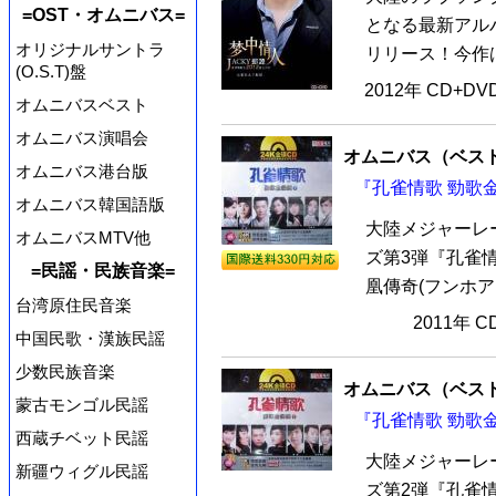
=OST・オムニバス=
となる最新アルバ
オリジナルサントラ
リリース！今作は
(O.S.T)盤
2012年 CD+D
オムニバスベスト
オムニバス演唱会
オムニバス（ベス
オムニバス港台版
『孔雀情歌 勁歌金
オムニバス韓国語版
大陸メジャーレ
オムニバスMTV他
ズ第3弾『孔雀情
=民謡・民族音楽=
凰傳奇(フンホア
台湾原住民音楽
2011年 
中国民歌・漢族民謡
少数民族音楽
オムニバス（ベス
蒙古モンゴル民謡
『孔雀情歌 勁歌金
西蔵チベット民謡
大陸メジャーレ
新疆ウィグル民謡
ズ第2弾『孔雀情