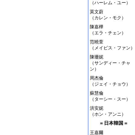
（ハーレム・ユー）
莫文蔚
（カレン・モク）
陳嘉樺
（エラ・チェン）
范曉萱
（メイビス・ファン）
陳珊妮
（サンディー・チャ
ン）
周杰倫
（ジェイ・チョウ）
蘇慧倫
（ターシー・スー）
洪安妮
（ホン・アンニ）
= 日本韓国 =
王嘉爾