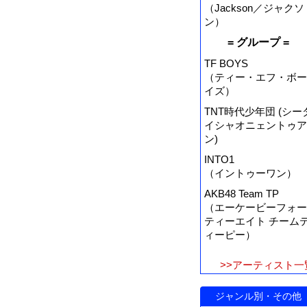
（Jackson／ジャクソ
ン）
= グループ =
TF BOYS
（ティー・エフ・ボー
イズ）
TNT時代少年団 (シー
イシャオニェントゥア
ン)
INTO1
（イントゥーワン）
AKB48 Team TP
（エーケービーフォー
ティーエイト チーム
ィーピー）
>>アーティスト一
ジャンル別・その他