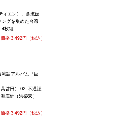
ティエン）、孫淑媚
ソングを集めた台湾
枚組...
格 3,492円（税込）
台湾語アルバム『巨
売！
（葉啓田） 02. 不通認
4. 海底針（洪榮宏）
格 3,492円（税込）