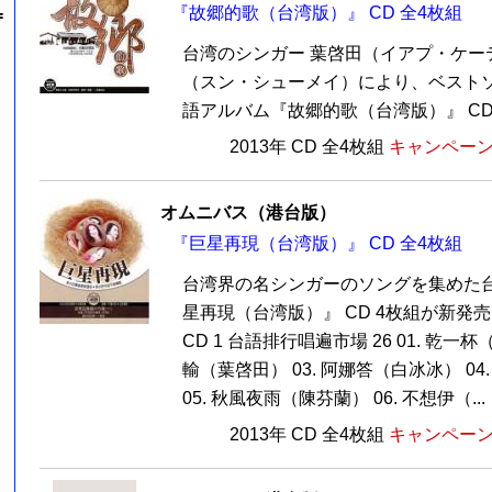
『故郷的歌（台湾版）』 CD 全4枚組
=
台湾のシンガー 葉啓田（イアプ・ケー
（スン・シューメイ）により、ベスト
語アルバム『故郷的歌（台湾版）』 CD 4
2013年 CD 全4枚組
キャンペーン価
オムニバス（港台版）
『巨星再現（台湾版）』 CD 全4枚組
台湾界の名シンガーのソングを集めた
星再現（台湾版）』 CD 4枚組が新発
CD 1 台語排行唱遍市場 26 01. 乾一杯
輸（葉啓田） 03. 阿娜答（白冰冰） 0
05. 秋風夜雨（陳芬蘭） 06. 不想伊（...
2013年 CD 全4枚組
キャンペーン価