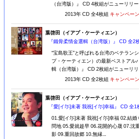
（台湾版）』 CD 4枚組がニューリリース
2013年 CD 全4枚組
キャンペーン価
葉啓田（イアプ・ケーティエン）
『鐵骨柔情金選輯（台湾版）』 CD 全2
“宝島歌王”と呼ばれる台湾のベテランシ
プ・ケーティエン）の最新ベストアル
輯（台湾版）』 CD 2枚組がニューリリー
2013年 CD 全2枚組
キャンペーン価
葉啓田（イアプ・ケーティエン）
『愛[イ尓]未著 我祝[イ尓]幸福』 CD 全
01.愛[イ尓]未著 我祝[イ尓]幸福 02.結婚
問地 05.愛就趁早 06.花開的心晟 07.
影 09.重回故郷 10.無縁...