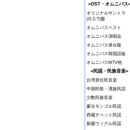
=OST・オムニバス
オリジナルサントラ
(O.S.T)盤
オムニバスベスト
オムニバス演唱会
オムニバス港台版
オムニバス韓国語版
オムニバスMTV他
=民謡・民族音楽=
台湾原住民音楽
中国民歌・漢族民謡
少数民族音楽
蒙古モンゴル民謡
西蔵チベット民謡
新疆ウィグル民謡