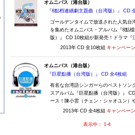
オムニバス（港台版）
『8點档連續劇主題曲（台湾版）』 CD 全
=
ゴールデンタイムで放送された人気台
を集めたオムニバス・アルバム『8點
版）』 CD 10枚組が新発売！ドラマ『江
2013年 CD 全10枚組
キャンペーン価
オムニバス（港台版）
『巨星點播（台湾版）』 CD 全4枚組
有名な台湾語シンガーらのベストソン
スアルバム『巨星點播（台湾版）』 CD
ース！陳小雲（チェン・シャオユン）や葉
2013年 CD 全4枚組
キャンペーン価
表示中： 1-4