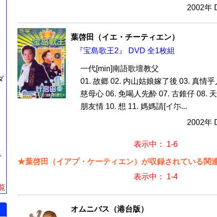
2002年
葉啓田（イエ・チーティエン）
『宝島歌王2』 DVD 全1枚組
一代[min]南語歌壇教父
ダ
01. 故郷 02. 内山姑娘嫁了後 03. 真情乎人
慈母心 06. 免喝人先酔 07. 古錐仔 08. 
朋友情 10. 想 11. 媽媽請[イ尓...
2002年
表示中： 1-6
テ
★葉啓田（イアプ・ケーティエン）が収録されている関連商
表示中： 1-4
覧
オムニバス（港台版）