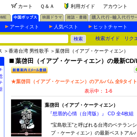
カート
Ｑ＆Ａ
利用ガイド
アカウント
アーティスト
人気ベスト
ヒットチャート
検索ガイド
リク
ス
＞
香港台湾 男性歌手
＞葉啓田（イアプ・ケーティエン）
葉啓田（イアプ・ケーティエン）の最新CD/
チ
総
★葉啓田（イアプ・ケーティエン）のアルバム 全9タイ
テ
新
表示中： 1-6
葉啓田（イアプ・ケーティエン）
『想厝的心情（台湾版）』 CD 全4枚組
“宝島歌王”と呼ばれる台湾のベテランシ
プ・ケーティエン）の最新ベストアル