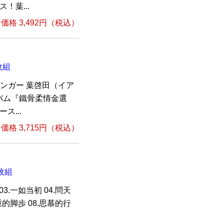
！葉...
格 3,492円（税込）
枚組
ンガー 葉啓田（イア
バム『鐵骨柔情金選
ス...
格 3,715円（税込）
1枚組
 03.一如当初 04.問天
沈重的脚歩 08.思慕的行