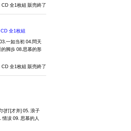
年 CD 全1枚組
販売終了
 CD 全1枚組
 03.一如当初 04.問天
沈重的脚歩 08.思慕的形
年 CD 全1枚組
販売終了
イ尓]打[才并] 05. 浪子
. 情涙 09. 思慕的人