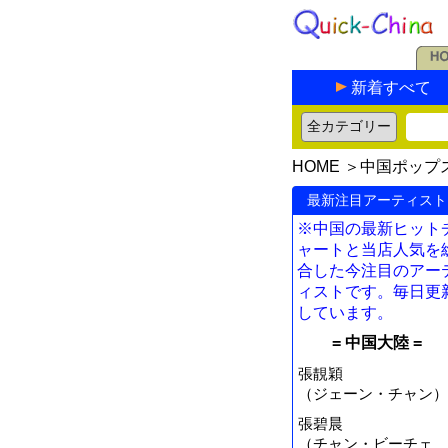
新着すべて
HOME
＞
中国ポップ
最新注目アーティスト
※中国の最新ヒット
ャートと当店人気を
合した今注目のアー
ィストです。毎日更
しています。
= 中国大陸 =
張靚穎
（ジェーン・チャン）
張碧晨
（チャン・ビーチェ