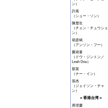
ン）
許嵩
（シュー・ソン）
陳楚生
（チェン・チュウシェ
ン）
胡彦斌
（アンソン・フー）
竇靖童
（ドウ・ジントン／
Leah Dou）
那英
（ナー・イン）
張杰
（ジェイソン・チャ
ン）
= 香港台湾 =
庾澄慶