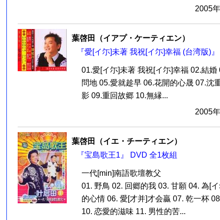
2005
葉啓田（イアプ・ケーティエン）
『愛[イ尓]未著 我祝[イ尓]幸福 (台湾版)』
01.愛[イ尓]未著 我祝[イ尓]幸福 02.結婚
問地 05.愛就趁早 06.花開的心晟 07.
影 09.重回故郷 10.無縁...
2005
葉啓田（イエ・チーティエン）
『宝島歌王1』 DVD 全1枚組
一代[min]南語歌壇教父
01. 野鳥 02. 回郷的我 03. 甘願 04. 為[
的心情 06. 愛[才并]才会贏 07. 乾一杯 08
10. 恋愛的滋味 11. 男性的苦...