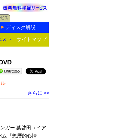
ディスク解説
エスト
サイトマップ
DVD
トル
さらに >>
ンガー 葉啓田（イア
バム『想厝的心情