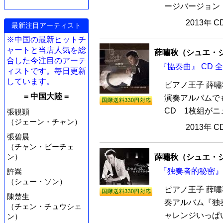
ージバージョン『協
2013年 
最新注目アーティスト
※中国の最新ヒットチ
ャートと当店人気を総
薛嘯秋（シュエ・
合した今注目のアーテ
『協奏曲』 CD 
ィストです。毎日更新
しています。
ピアノ王子 薛嘯
= 中国大陸 =
演奏アルバムで
CD 1枚組がニ
張靚穎
（ジェーン・チャン）
2013年 
張碧晨
（チャン・ビーチェ
ン）
薛嘯秋（シュエ・
『独奏者的秘密』 
許嵩
（シュー・ソン）
ピアノ王子 薛嘯
陳楚生
奏アルバム『独奏
（チェン・チュウシェ
ャレンジいっぱい
ン）