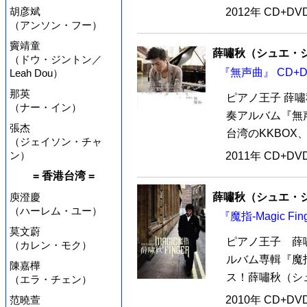
胡彦斌
2012年 CD+D
（アンソン・フー）
竇靖童
薛嘯秋（シュエ・
（ドウ・ジントン／
『無声曲』 CD+D
Leah Dou）
那英
ピアノ王子 薛嘯
（ナー・イン）
奏アルバム『無声
張杰
台湾のKKBOX、
（ジェイソン・チャ
ン）
2011年 CD+D
= 香港台湾 =
薛嘯秋（シュエ・
庾澄慶
（ハーレム・ユー）
『魔指-Magic Fi
莫文蔚
ピアノ王子 薛
（カレン・モク）
ルバム専輯『魔指-
陳嘉樺
ス！薛嘯秋（シュ
（エラ・チェン）
2010年 CD+D
范曉萱