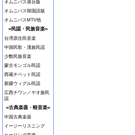
オムニバス港台版
オムニバス韓国語版
オムニバスMTV他
=民謡・民族音楽=
台湾原住民音楽
中国民歌・漢族民謡
少数民族音楽
蒙古モンゴル民謡
西蔵チベット民謡
新疆ウィグル民謡
広西チワン／ヤオ族民
謡
=古典楽器・軽音楽=
中国古典楽器
イージーリスニング
ヒーリング音楽