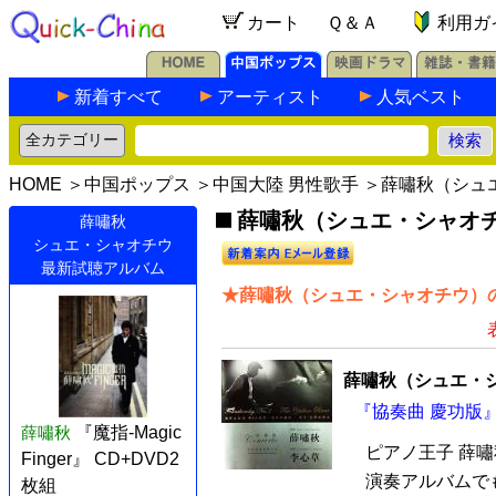
カート
Ｑ＆Ａ
利用ガ
新着すべて
アーティスト
人気ベスト
HOME
＞
中国ポップス
＞
中国大陸 男性歌手
＞薛嘯秋（シュ
薛嘯秋（シュエ・シャオチ
薛嘯秋
シュエ・シャオチウ
最新試聴アルバム
★薛嘯秋（シュエ・シャオチウ）の
薛嘯秋（シュエ・
『協奏曲 慶功版』
薛嘯秋
『魔指-Magic
ピアノ王子 薛嘯
Finger』 CD+DVD2
演奏アルバムで
枚組