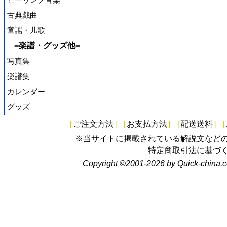
古典戯曲
童謡・儿歌
=楽譜・グッズ他=
写真集
楽譜集
カレンダー
グッズ
[
ご注文方法
]
[
お支払方法
]
[
配送送料
]
[
※当サイトに掲載されている解説文など
特定商取引法に基づ
Copyright ©2001-2026 by Quick-china.c