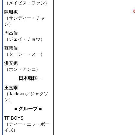
（メイビス・ファン）
陳珊妮
（サンディー・チャ
ン）
周杰倫
（ジェイ・チョウ）
蘇慧倫
（ターシー・スー）
洪安妮
（ホン・アンニ）
= 日本韓国 =
王嘉爾
（Jackson／ジャクソ
ン）
= グループ =
TF BOYS
（ティー・エフ・ボー
イズ）