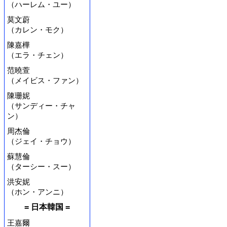
（ハーレム・ユー）
莫文蔚
（カレン・モク）
陳嘉樺
（エラ・チェン）
范曉萱
（メイビス・ファン）
陳珊妮
（サンディー・チャ
ン）
周杰倫
（ジェイ・チョウ）
蘇慧倫
（ターシー・スー）
洪安妮
（ホン・アンニ）
= 日本韓国 =
王嘉爾