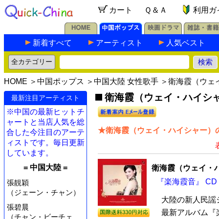
カート
Ｑ＆Ａ
利用ガ
新着すべて
アーティスト
人気ベスト
HOME
＞
中国ポップス
＞
中国大陸 女性歌手
＞衛海霞（ウェ
衛海霞（ウェイ・ハイシャ
最新注目アーティスト
※中国の最新ヒットチ
ャートと当店人気を総
★衛海霞（ウェイ・ハイシャー）の
合した今注目のアーテ
ィストです。毎日更新
しています。
= 中国大陸 =
衛海霞（ウェイ・
『楽海霞音』 CD
張靚穎
（ジェーン・チャン）
大陸の新人民謡
張碧晨
最新アルバム『楽
（チャン・ビーチェ