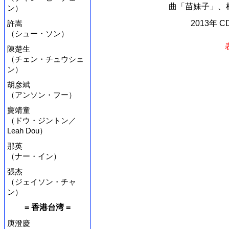
曲「苗妹子」、杜
ン）
許嵩
2013年 
（シュー・ソン）
陳楚生
（チェン・チュウシェ
ン）
胡彦斌
（アンソン・フー）
竇靖童
（ドウ・ジントン／
Leah Dou）
那英
（ナー・イン）
張杰
（ジェイソン・チャ
ン）
= 香港台湾 =
庾澄慶