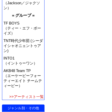
（Jackson／ジャクソ
ン）
= グループ =
TF BOYS
（ティー・エフ・ボー
イズ）
TNT時代少年団 (シーダ
イシャオニェントゥア
ン)
INTO1
（イントゥーワン）
AKB48 Team TP
（エーケービーフォー
ティーエイト チームテ
ィーピー）
>>アーティスト一覧
ジャンル別・その他