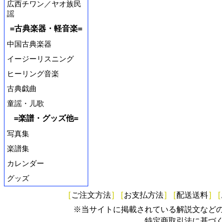
広西チワン／ヤオ族民
謡
=古典楽器・軽音楽=
中国古典楽器
イージーリスニング
ヒーリング音楽
古典戯曲
童謡・儿歌
=楽譜・グッズ他=
写真集
楽譜集
カレンダー
グッズ
[
ご注文方法
]
[
お支払方法
]
[
配送送料
]
[
※当サイトに掲載されている解説文など
特定商取引法に基づ