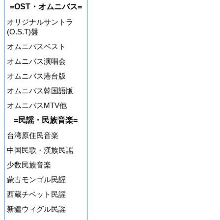
=OST・オムニバス=
オリジナルサントラ
(O.S.T)盤
オムニバスベスト
オムニバス演唱会
オムニバス港台版
オムニバス韓国語版
オムニバスMTV他
=民謡・民族音楽=
台湾原住民音楽
中国民歌・漢族民謡
少数民族音楽
蒙古モンゴル民謡
西蔵チベット民謡
新疆ウィグル民謡