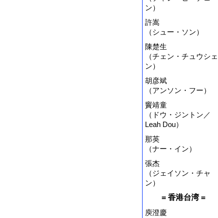
ン）
許嵩
（シュー・ソン）
陳楚生
（チェン・チュウシェ
ン）
胡彦斌
（アンソン・フー）
竇靖童
（ドウ・ジントン／
Leah Dou）
那英
（ナー・イン）
張杰
（ジェイソン・チャ
ン）
= 香港台湾 =
庾澄慶