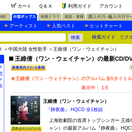
カート
Ｑ＆Ａ
利用ガイド
アカウント
アーティスト
人気ベスト
ヒットチャート
検索ガイド
リク
ス
＞
中国大陸 女性歌手
＞王維倩（ワン・ウェイチャン）
王維倩（ワン・ウェイチャン）の最新CD/DV
チ
総
★王維倩（ワン・ウェイチャン）のアルバム 全5タイト
テ
新
表示中： 1-5
王維倩（ワン・ウェイチャン）
『静夜曲』 HQCD 全1枚組
上海歌劇院の首席トップシンガー 王維
ャン）の最新アルバム『静夜曲』 HQC