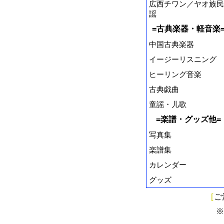
広西チワン／ヤオ族民
謡
=古典楽器・軽音楽
中国古典楽器
イージーリスニング
ヒーリング音楽
古典戯曲
童謡・儿歌
=楽譜・グッズ他=
写真集
楽譜集
カレンダー
グッズ
[
ご
※