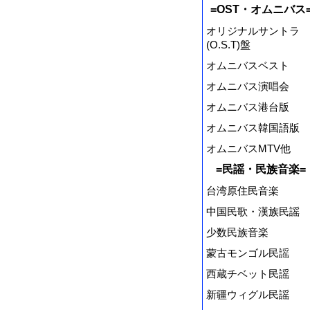
=OST・オムニバス
オリジナルサントラ
(O.S.T)盤
オムニバスベスト
オムニバス演唱会
オムニバス港台版
オムニバス韓国語版
オムニバスMTV他
=民謡・民族音楽=
台湾原住民音楽
中国民歌・漢族民謡
少数民族音楽
蒙古モンゴル民謡
西蔵チベット民謡
新疆ウィグル民謡