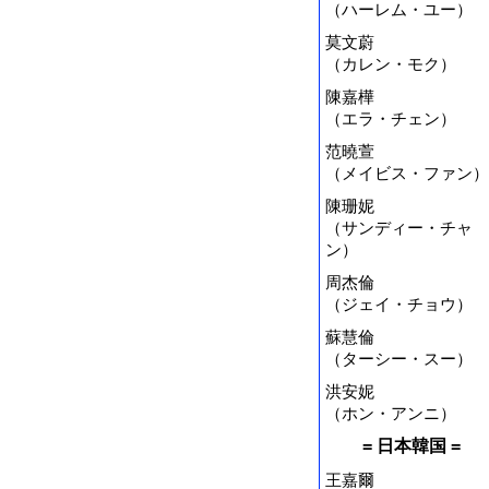
（ハーレム・ユー）
莫文蔚
（カレン・モク）
陳嘉樺
（エラ・チェン）
范曉萱
（メイビス・ファン）
陳珊妮
（サンディー・チャ
ン）
周杰倫
（ジェイ・チョウ）
蘇慧倫
（ターシー・スー）
洪安妮
（ホン・アンニ）
= 日本韓国 =
王嘉爾