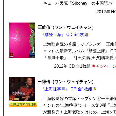
キューバ民謡「Siboney」の中国語バー
2012年 
王維倩（ワン・ウェイチャン）
『摩登上海』 CD 全1枚組
上海歌劇院の首席トップシンガー 王維
ャン）の最新アルバム『摩登上海』 CD
「鳳凰于飛」、「[王攵]瑰[王攵]瑰我愛[イ尓
2012年 CD 全1枚組
キャンペーン価
王維倩（ワン・ウェイチャン）
『上海往事 III』 CD 全1枚組
上海歌劇院の首席トップシンガー王維
ャン）の”上海往事”シリーズ第3弾『上海往
が新発売！上海老歌をはじめ、上海を歌っ