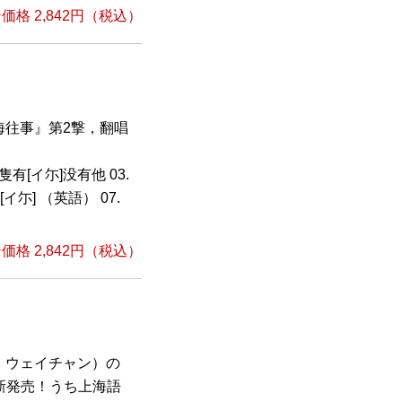
格 2,842円（税込）
海往事』第2撃，翻唱
隻有[イ尓]没有他 03.
[イ尓] （英語） 07.
格 2,842円（税込）
・ウェイチャン）の
新発売！うち上海語