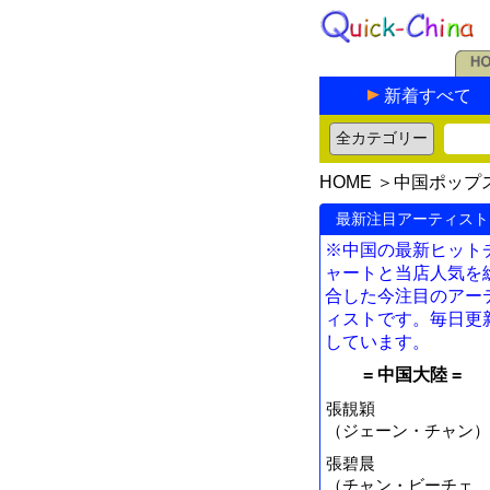
新着すべて
HOME
＞
中国ポップ
最新注目アーティスト
※中国の最新ヒット
ャートと当店人気を
合した今注目のアー
ィストです。毎日更
しています。
= 中国大陸 =
張靚穎
（ジェーン・チャン）
張碧晨
（チャン・ビーチェ