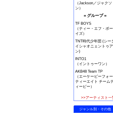
（Jackson／ジャクソ
ン）
= グループ =
TF BOYS
（ティー・エフ・ボー
イズ）
TNT時代少年団 (シー
イシャオニェントゥア
ン)
INTO1
（イントゥーワン）
AKB48 Team TP
（エーケービーフォー
ティーエイト チーム
ィーピー）
>>アーティスト一
ジャンル別・その他