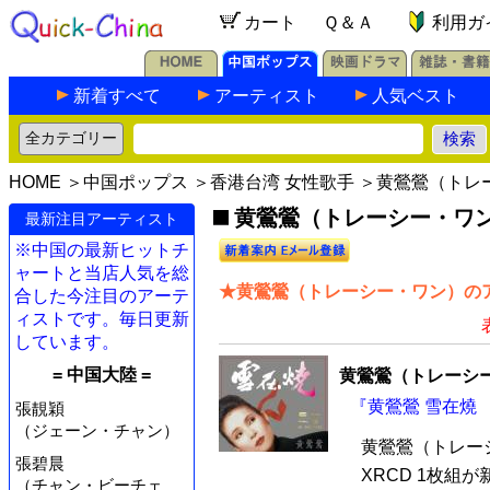
カート
Ｑ＆Ａ
利用ガ
新着すべて
アーティスト
人気ベスト
HOME
＞
中国ポップス
＞
香港台湾 女性歌手
＞黄鶯鶯（トレ
黄鶯鶯（トレーシー・ワン）
最新注目アーティスト
※中国の最新ヒットチ
ャートと当店人気を総
★黄鶯鶯（トレーシー・ワン）のア
合した今注目のアーテ
ィストです。毎日更新
しています。
= 中国大陸 =
黄鶯鶯（トレーシ
『黄鶯鶯 雪在燒 
張靚穎
（ジェーン・チャン）
黄鶯鶯（トレー
張碧晨
XRCD 1枚組
（チャン・ビーチェ