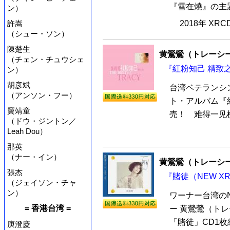
『雪在燒』の主題
ン）
許嵩
2018年 XR
（シュー・ソン）
陳楚生
黄鶯鶯（トレーシ
（チェン・チュウシェ
『紅粉知己 精致之
ン）
胡彦斌
台湾ベテランシ
（アンソン・フー）
ト・アルバム『
竇靖童
売！ 难得一见横
（ドウ・ジントン／
Leah Dou）
那英
（ナー・イン）
黄鶯鶯（トレーシ
張杰
『賭徒（NEW X
（ジェイソン・チャ
ン）
ワーナー台湾のN
= 香港台湾 =
ー 黄鶯鶯（トレ
「賭徒」CD1枚
庾澄慶