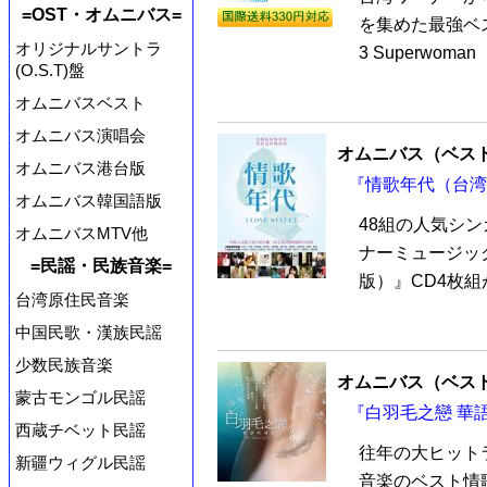
=OST・オムニバス=
を集めた最強ベ
オリジナルサントラ
3 Superwom
(O.S.T)盤
オムニバスベスト
オムニバス演唱会
オムニバス（ベス
オムニバス港台版
『情歌年代（台湾版
オムニバス韓国語版
48組の人気シ
オムニバスMTV他
ナーミュージッ
=民謡・民族音楽=
版）』CD4枚組
台湾原住民音楽
中国民歌・漢族民謡
少数民族音楽
オムニバス（ベス
蒙古モンゴル民謡
『白羽毛之戀 華語
西蔵チベット民謡
往年の大ヒット
新疆ウィグル民謡
音楽のベスト情