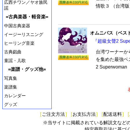
広西チワン／ヤオ族民
情歌３ （台湾版
謡
=古典楽器・軽音楽=
中国古典楽器
オムニバス（ベス
イージーリスニング
『超級女聲2 Sup
ヒーリング音楽
古典戯曲
台湾ワーナーか
を集めた最強ベ
童謡・儿歌
2 Superwom
=楽譜・グッズ他=
写真集
楽譜集
カレンダー
グッズ
[
ご注文方法
]
[
お支払方法
]
[
配送送料
]
[
※当サイトに掲載されている解説文など
特定商取引法に基づ