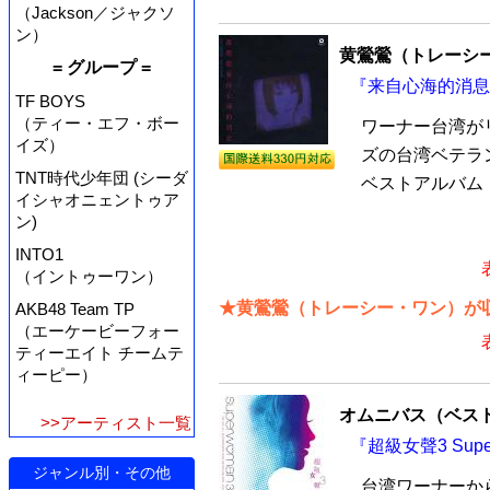
（Jackson／ジャクソ
ン）
黄鶯鶯（トレーシ
= グループ =
『来自心海的消息 
TF BOYS
（ティー・エフ・ボー
ワーナー台湾が
イズ）
ズの台湾ベテラ
TNT時代少年団 (シーダ
ベストアルバム『
イシャオニェントゥア
ン)
INTO1
（イントゥーワン）
★黄鶯鶯（トレーシー・ワン）が収
AKB48 Team TP
（エーケービーフォー
ティーエイト チームテ
ィーピー）
オムニバス（ベス
>>アーティスト一覧
『超級女聲3 Sup
ジャンル別・その他
台湾ワーナーか