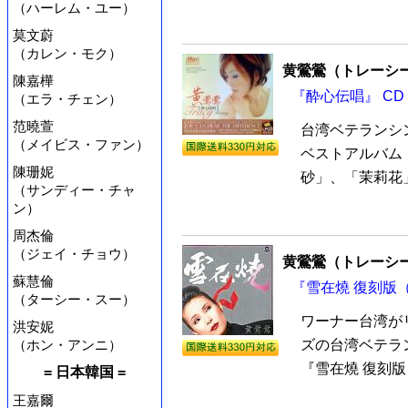
（ハーレム・ユー）
莫文蔚
（カレン・モク）
黄鶯鶯（トレーシ
陳嘉樺
『酔心伝唱』 CD
（エラ・チェン）
范曉萱
台湾ベテランシ
（メイビス・ファン）
ベストアルバム『
陳珊妮
砂」、「茉莉花」
（サンディー・チャ
ン）
周杰倫
（ジェイ・チョウ）
黄鶯鶯（トレーシ
蘇慧倫
『雪在燒 復刻版（
（ターシー・スー）
ワーナー台湾が
洪安妮
（ホン・アンニ）
ズの台湾ベテラ
『雪在燒 復刻版（
= 日本韓国 =
王嘉爾