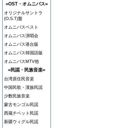
=OST・オムニバス=
オリジナルサントラ
(O.S.T)盤
オムニバスベスト
オムニバス演唱会
オムニバス港台版
オムニバス韓国語版
オムニバスMTV他
=民謡・民族音楽=
台湾原住民音楽
中国民歌・漢族民謡
少数民族音楽
蒙古モンゴル民謡
西蔵チベット民謡
新疆ウィグル民謡