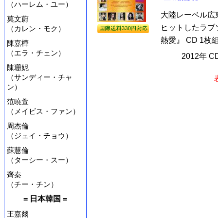
（ハーレム・ユー）
大陸レーベル広
莫文蔚
ヒットしたラブ
（カレン・モク）
熱愛』 CD 1
陳嘉樺
（エラ・チェン）
2012年 
陳珊妮
（サンディー・チャ
ン）
范曉萱
（メイビス・ファン）
周杰倫
（ジェイ・チョウ）
蘇慧倫
（ターシー・スー）
齊秦
（チー・チン）
= 日本韓国 =
王嘉爾