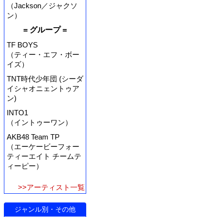
（Jackson／ジャクソ
ン）
= グループ =
TF BOYS
（ティー・エフ・ボー
イズ）
TNT時代少年団 (シーダ
イシャオニェントゥア
ン)
INTO1
（イントゥーワン）
AKB48 Team TP
（エーケービーフォー
ティーエイト チームテ
ィーピー）
>>アーティスト一覧
ジャンル別・その他