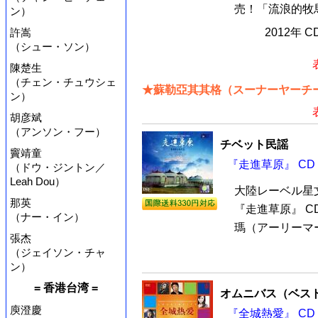
売！「流浪的牧馬
ン）
許嵩
2012年 
（シュー・ソン）
陳楚生
（チェン・チュウシェ
★蘇勒亞其其格（スーナーヤーチー
ン）
胡彦斌
（アンソン・フー）
チベット民謡
竇靖童
『走進草原』 CD
（ドウ・ジントン／
Leah Dou）
大陸レーベル星
那英
『走進草原』 C
（ナー・イン）
瑪（アーリーマー
張杰
（ジェイソン・チャ
ン）
= 香港台湾 =
オムニバス（ベス
庾澄慶
『全城熱愛』 CD