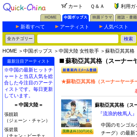
カート
Ｑ＆Ａ
利用ガ
新着すべて
アーティスト
人気ベスト
HOME
＞
中国ポップス
＞
中国大陸 女性歌手
＞蘇勒亞其其格
蘇勒亞其其格（スーナーヤ
最新注目アーティスト
※中国の最新ヒットチ
ャートと当店人気を総
★蘇勒亞其其格（スーナーヤーチー
合した今注目のアーテ
ィストです。毎日更新
しています。
= 中国大陸 =
蘇勒亞其其格（ス
『流浪的牧馬人』 
張靚穎
（ジェーン・チャン）
中国のモンゴル
張碧晨
チーグ）の最新ア
（チャン・ビーチェ