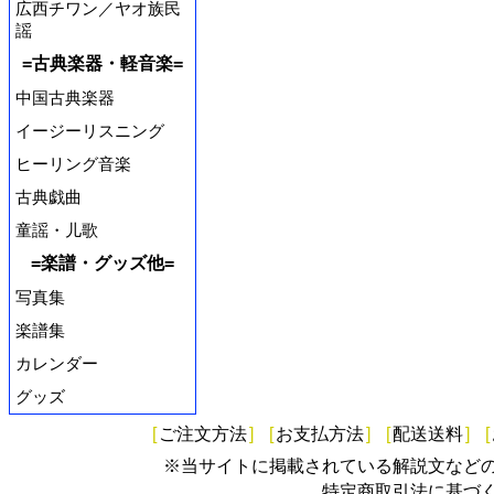
広西チワン／ヤオ族民
謡
=古典楽器・軽音楽=
中国古典楽器
イージーリスニング
ヒーリング音楽
古典戯曲
童謡・儿歌
=楽譜・グッズ他=
写真集
楽譜集
カレンダー
グッズ
[
ご注文方法
]
[
お支払方法
]
[
配送送料
]
[
※当サイトに掲載されている解説文など
特定商取引法に基づ