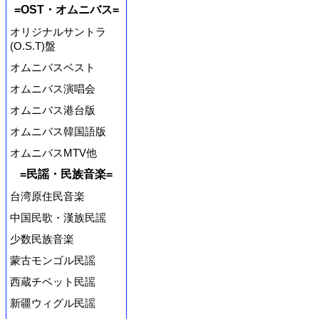
=OST・オムニバス=
オリジナルサントラ
(O.S.T)盤
オムニバスベスト
オムニバス演唱会
オムニバス港台版
オムニバス韓国語版
オムニバスMTV他
=民謡・民族音楽=
台湾原住民音楽
中国民歌・漢族民謡
少数民族音楽
蒙古モンゴル民謡
西蔵チベット民謡
新疆ウィグル民謡