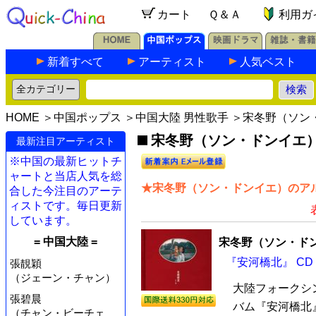
カート
Ｑ＆Ａ
利用ガ
新着すべて
アーティスト
人気ベスト
HOME
＞
中国ポップス
＞
中国大陸 男性歌手
＞宋冬野（ソン
宋冬野（ソン・ドンイエ）の
最新注目アーティスト
※中国の最新ヒットチ
ャートと当店人気を総
★宋冬野（ソン・ドンイエ）のアル
合した今注目のアーテ
ィストです。毎日更新
しています。
= 中国大陸 =
宋冬野（ソン・ド
『安河橋北』 CD
張靚穎
（ジェーン・チャン）
大陸フォークシン
張碧晨
バム『安河橋北』
（チャン・ビーチェ