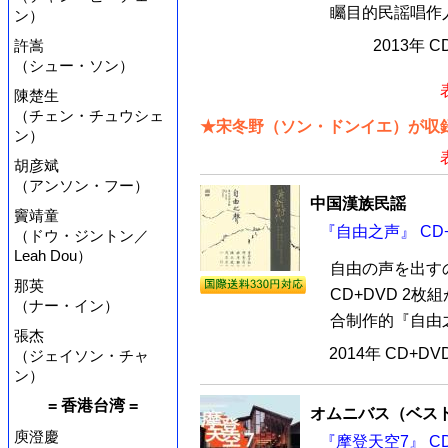
矚目的民謡唱作人
ン）
許嵩
2013年 
（シュー・ソン）
陳楚生
（チェン・チュウシェ
★宋冬野（ソン・ドンイエ）が収録
ン）
胡彦斌
（アンソン・フー）
中国漢族民謡
竇靖童
『自由之声』 CD+
（ドウ・ジントン／
Leah Dou）
自由の声を出す
那英
CD+DVD 2
（ナー・イン）
合制作的『自由之
張杰
2014年 CD+D
（ジェイソン・チャ
ン）
= 香港台湾 =
オムニバス（ベス
庾澄慶
『摩登天空7』 C