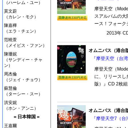
（ハーレム・ユー）
摩登天空（Mod
莫文蔚
スアルバムの大陸
（カレン・モク）
ース！フォークシ
陳嘉樺
（エラ・チェン）
2013年 
范曉萱
（メイビス・ファン）
オムニバス（港台
陳珊妮
『摩登天空（台湾版
（サンディー・チャ
ン）
摩登天空（Mod
周杰倫
に、リリースし
（ジェイ・チョウ）
版）』CD 2枚
蘇慧倫
（ターシー・スー）
洪安妮
（ホン・アンニ）
オムニバス（港台
= 日本韓国 =
『摩登天空7（台湾
王嘉爾