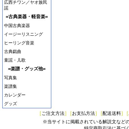
広西チワン／ヤオ族民
謡
=古典楽器・軽音楽=
中国古典楽器
イージーリスニング
ヒーリング音楽
古典戯曲
童謡・儿歌
=楽譜・グッズ他=
写真集
楽譜集
カレンダー
グッズ
[
ご注文方法
]
[
お支払方法
]
[
配送送料
]
[
※当サイトに掲載されている解説文など
特定商取引法に基づ