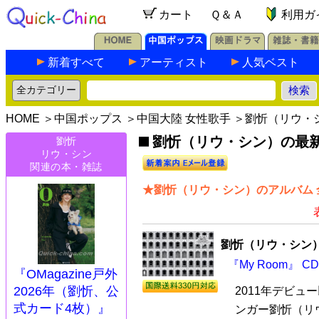
カート
Ｑ＆Ａ
利用ガ
新着すべて
アーティスト
人気ベスト
HOME
＞
中国ポップス
＞
中国大陸 女性歌手
＞劉忻（リウ・
劉忻（リウ・シン）の最新C
劉忻
リウ・シン
関連の本・雑誌
★劉忻（リウ・シン）のアルバム 
劉忻（リウ・シン
『My Room』 C
『OMagazine戸外
2026年（劉忻、公
2011年デビ
式カード4枚）』
ンガー劉忻（リ