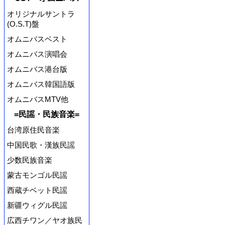
オリジナルサントラ
(O.S.T)盤
オムニバスベスト
オムニバス演唱会
オムニバス港台版
オムニバス韓国語版
オムニバスMTV他
=民謡・民族音楽=
台湾原住民音楽
中国民歌・漢族民謡
少数民族音楽
蒙古モンゴル民謡
西蔵チベット民謡
新疆ウィグル民謡
広西チワン／ヤオ族民