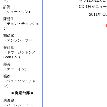
ップ12の12人に
CD 1枚がニュ
許嵩
（シュー・ソン）
2011年 
陳楚生
（チェン・チュウシェ
ン）
胡彦斌
（アンソン・フー）
竇靖童
（ドウ・ジントン／
Leah Dou）
那英
（ナー・イン）
張杰
（ジェイソン・チャ
ン）
= 香港台湾 =
庾澄慶
（ハーレム・ユー）