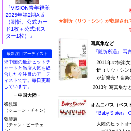
『VISION青年視覚
2025年第2期A版
★劉忻（リウ・シン）が収録されて
（劉忻、公式カー
ド1枚＋公式ポス
ター1枚）』
写真集など
『随忻所遇』 写真
最新注目アーティスト
※中国の最新ヒットチ
2011年の快
ャートと当店人気を総
忻（リウ・シン
合した今注目のアーテ
が新発売！音楽の
ィストです。毎日更新
しています。
2013年 写真集な
= 中国大陸 =
張靚穎
オムニバス（ベス
（ジェーン・チャン）
『Baby Sister』
張碧晨
大陸のヒットオー
（チャン・ビーチェ
ン）