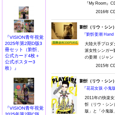
『My Room』
2016年 
劉忻（リウ・シン
『劉忻姜潮 Hand I
『VISION青年視覚
2025年第2期D版3
大陸大手プロダク
冊セット（劉忻、
派女性シンガー
公式カード4枚＋
の姜潮（ジャン・チ
公式ポスター3
2015年 
枚）』
劉忻（リウ・シン
『花花女孩 小鬼版
2011年の快
忻（リウ・シン
『VISION青年視覚
版」と「小鬼版」
2025年第2期C版