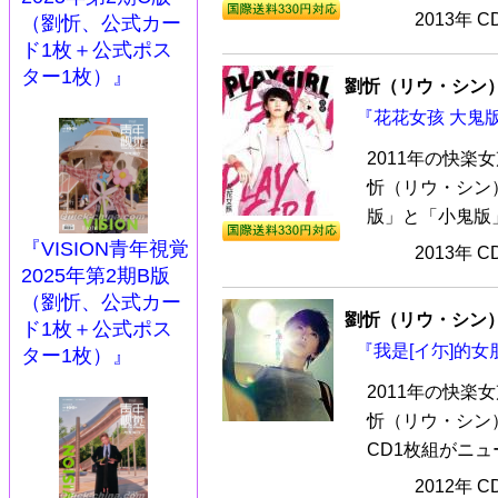
2013年 
（劉忻、公式カー
ド1枚＋公式ポス
ター1枚）』
劉忻（リウ・シン
『花花女孩 大鬼版
2011年の快
忻（リウ・シン
版」と「小鬼版」
『VISION青年視覚
2013年 
2025年第2期B版
（劉忻、公式カー
劉忻（リウ・シン
ド1枚＋公式ポス
『我是[イ尓]的女
ター1枚）』
2011年の快
忻（リウ・シン）
CD1枚組がニュ
2012年 