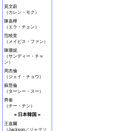
莫文蔚
（カレン・モク）
陳嘉樺
（エラ・チェン）
范曉萱
（メイビス・ファン）
陳珊妮
（サンディー・チャ
ン）
周杰倫
（ジェイ・チョウ）
蘇慧倫
（ターシー・スー）
齊秦
（チー・チン）
= 日本韓国 =
王嘉爾
（Jackson／ジャクソ