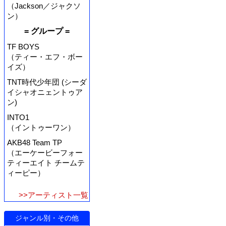
（Jackson／ジャクソ
ン）
= グループ =
TF BOYS
（ティー・エフ・ボー
イズ）
TNT時代少年団 (シーダ
イシャオニェントゥア
ン)
INTO1
（イントゥーワン）
AKB48 Team TP
（エーケービーフォー
ティーエイト チームテ
ィーピー）
>>アーティスト一覧
ジャンル別・その他