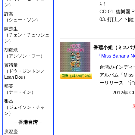
ｽ！
ン）
CD 01. 後樂園 Pos
許嵩
03. 打[上／卜]鐘 T
（シュー・ソン）
陳楚生
（チェン・チュウシェ
ン）
香蕉小姐（ミスバ
胡彦斌
（アンソン・フー）
『Miss Banan
竇靖童
台湾のインディー
（ドウ・ジントン／
アルバム『Miss 
Leah Dou）
ーリリース！宇宙
那英
（ナー・イン）
2012年 
張杰
（ジェイソン・チャ
ン）
= 香港台湾 =
庾澄慶