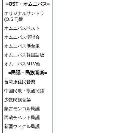
=OST・オムニバス=
オリジナルサントラ
(O.S.T)盤
オムニバスベスト
オムニバス演唱会
オムニバス港台版
オムニバス韓国語版
オムニバスMTV他
=民謡・民族音楽=
台湾原住民音楽
中国民歌・漢族民謡
少数民族音楽
蒙古モンゴル民謡
西蔵チベット民謡
新疆ウィグル民謡