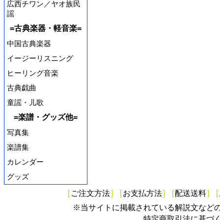
広西チワン／ヤオ族民
謡
=古典楽器・軽音楽=
中国古典楽器
イージーリスニング
ヒーリング音楽
古典戯曲
童謡・儿歌
=楽譜・グッズ他=
写真集
楽譜集
カレンダー
グッズ
[
ご注文方法
]
[
お支払方法
]
[
配送送料
]
[
※当サイトに掲載されている解説文など
特定商取引法に基づ