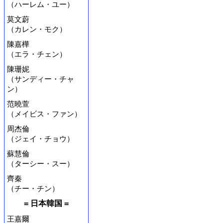
（ハーレム・ユー）
莫文蔚
（カレン・モク）
陳嘉樺
（エラ・チェン）
陳珊妮
（サンディー・チャ
ン）
范曉萱
（メイビス・ファン）
周杰倫
（ジェイ・チョウ）
蘇慧倫
（ターシー・スー）
齊秦
（チー・チン）
= 日本韓国 =
王嘉爾