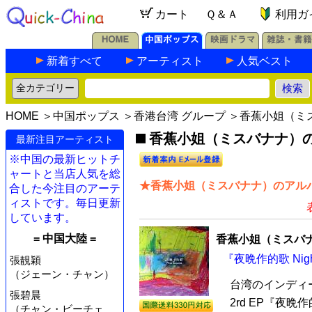
カート
Ｑ＆Ａ
利用ガ
新着すべて
アーティスト
人気ベスト
HOME
＞
中国ポップス
＞
香港台湾 グループ
＞香蕉小姐（ミ
香蕉小姐（ミスバナナ）の最
最新注目アーティスト
※中国の最新ヒットチ
ャートと当店人気を総
★香蕉小姐（ミスバナナ）のアルバ
合した今注目のアーテ
ィストです。毎日更新
しています。
= 中国大陸 =
香蕉小姐（ミスバ
『夜晩作的歌 Nig
張靚穎
（ジェーン・チャン）
台湾のインディ
張碧晨
2rd EP『夜
（チャン・ビーチェ