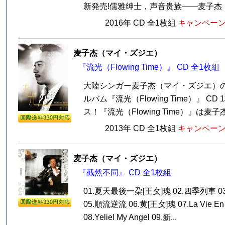
新発売!儒雅绅士，声音贵族——麦子杰，
2016年 CD 全1枚組
キャンペーン価
麦子杰（マイ・ズジエ）
『流光（Flowing Time）』 CD 全1枚組
大陸シンガー麦子杰（マイ・ズジエ）
ルバム『流光（Flowing Time）』 C
ス！『流光（Flowing Time）』は麦子杰
2013年 CD 全1枚組
キャンペーン価
麦子杰（マイ・ズジエ）
『截然不同』 CD 全1枚組
01.夏天最後一朶[王攵]瑰 02.四季列車 0
05.順流逆流 06.黄[王攵]瑰 07.La Vie 
08.Yeliel My Angel 09.新...