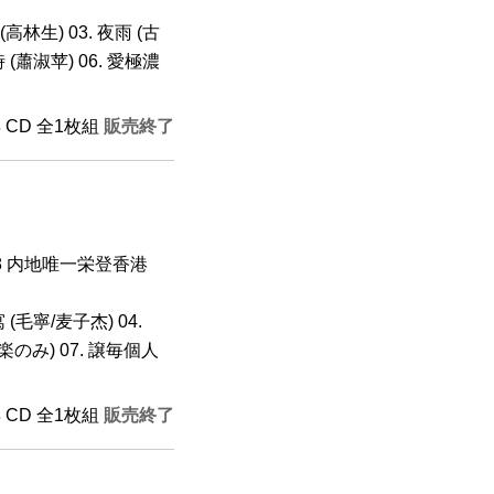
高林生) 03. 夜雨 (古
 (蕭淑苹) 06. 愛極濃
年 CD 全1枚組
販売終了
8 内地唯一栄登香港
 (毛寧/麦子杰) 04.
音楽のみ) 07. 譲毎個人
年 CD 全1枚組
販売終了