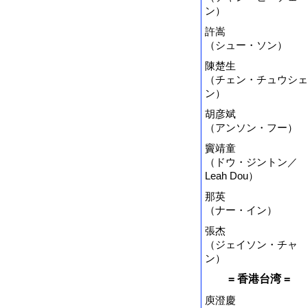
ン）
許嵩
（シュー・ソン）
陳楚生
（チェン・チュウシェ
ン）
胡彦斌
（アンソン・フー）
竇靖童
（ドウ・ジントン／
Leah Dou）
那英
（ナー・イン）
張杰
（ジェイソン・チャ
ン）
= 香港台湾 =
庾澄慶