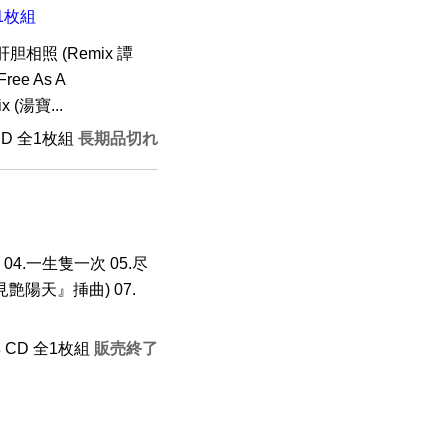
1枚組
肝胆相照 (Remix 譚
e As A
x (湯寶...
CD 全1枚組
長期品切れ
 04.一生隻一次 05.尽
艶陽天』挿曲) 07.
年 CD 全1枚組
販売終了