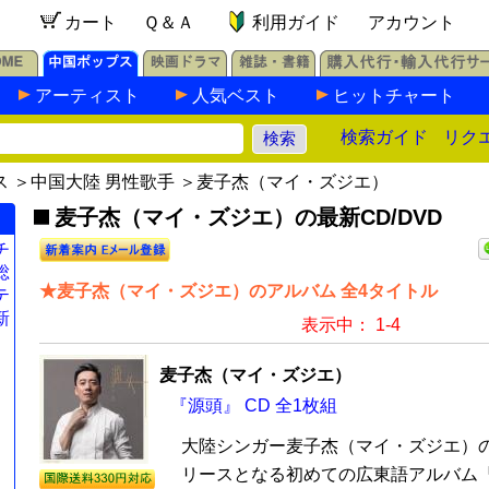
カート
Ｑ＆Ａ
利用ガイド
アカウント
アーティスト
人気ベスト
ヒットチャート
検索ガイド
リク
ス
＞
中国大陸 男性歌手
＞麦子杰（マイ・ズジエ）
麦子杰（マイ・ズジエ）の最新CD/DVD
チ
総
★麦子杰（マイ・ズジエ）のアルバム 全4タイトル
テ
新
表示中： 1-4
麦子杰（マイ・ズジエ）
『源頭』 CD 全1枚組
大陸シンガー麦子杰（マイ・ズジエ）
リースとなる初めての広東語アルバム『