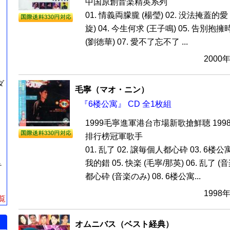
中国原創音楽精英系列
01. 情義両朦朧 (楊瑩) 02. 没法掩蓋的愛 (
旋) 04. 今生何求 (王子鳴) 05. 告別抱擁時
(劉徳華) 07. 愛不了忘不了 ...
2000
ダ
毛寧（マオ・ニン）
『6楼公寓』 CD 全1枚組
1999毛寧進軍港台市場新歌搶鮮聴 199
排行榜冠軍歌手
01. 乱了 02. 譲毎個人都心砕 03. 6楼公寓
我的錯 05. 快楽 (毛寧/那英) 06. 乱了 (
テ
都心砕 (音楽のみ) 08. 6楼公寓...
1998
覧
オムニバス（ベスト経典）