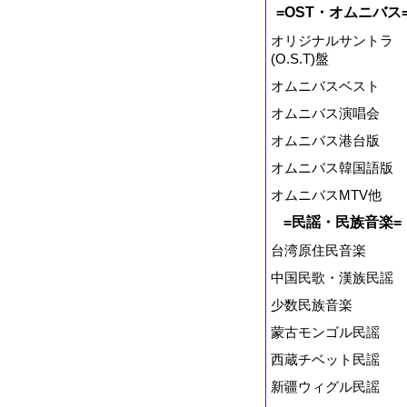
=OST・オムニバス
オリジナルサントラ
(O.S.T)盤
オムニバスベスト
オムニバス演唱会
オムニバス港台版
オムニバス韓国語版
オムニバスMTV他
=民謡・民族音楽=
台湾原住民音楽
中国民歌・漢族民謡
少数民族音楽
蒙古モンゴル民謡
西蔵チベット民謡
新疆ウィグル民謡