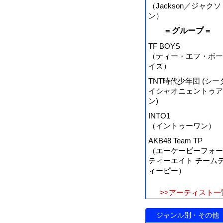
（Jackson／ジャクソ
ン）
= グループ =
TF BOYS
（ティー・エフ・ボー
イズ）
TNT時代少年団 (シー
イシャオニェントゥア
ン)
INTO1
（イントゥーワン）
AKB48 Team TP
（エーケービーフォー
ティーエイト チーム
ィーピー）
>>アーティスト一
ジャンル別・その他