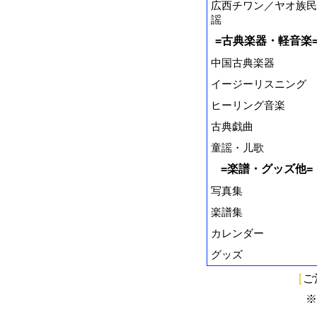
広西チワン／ヤオ族民
謡
=古典楽器・軽音楽
中国古典楽器
イージーリスニング
ヒーリング音楽
古典戯曲
童謡・儿歌
=楽譜・グッズ他=
写真集
楽譜集
カレンダー
グッズ
[
ご
※