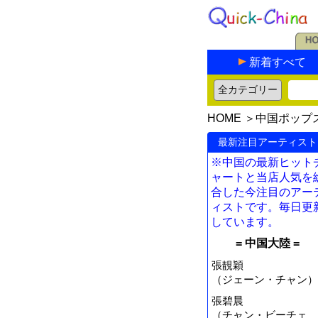
新着すべて
HOME
＞
中国ポップ
最新注目アーティスト
※中国の最新ヒット
ャートと当店人気を
合した今注目のアー
ィストです。毎日更
しています。
= 中国大陸 =
張靚穎
（ジェーン・チャン）
張碧晨
（チャン・ビーチェ