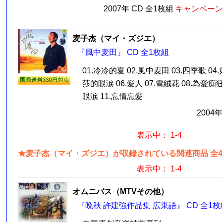
2007年 CD 全1枚組
キャンペーン価
麦子杰（マイ・ズジエ）
『風中麦田』 CD 全1枚組
01.冷冷的夏 02.風中麦田 03.四季歌 0
莎的眼涙 06.愛人 07.雪絨花 08.為愛痴狂
眼涙 11.忘情忘愛
2004
表示中： 1-4
★麦子杰（マイ・ズジエ）が収録されている関連商品 全
表示中： 1-4
オムニバス（MTVその他）
『晩秋 許建強作品集 広東語』 CD 全1枚