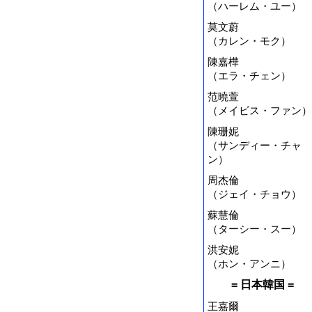
（ハーレム・ユー）
莫文蔚
（カレン・モク）
陳嘉樺
（エラ・チェン）
范曉萱
（メイビス・ファン）
陳珊妮
（サンディー・チャ
ン）
周杰倫
（ジェイ・チョウ）
蘇慧倫
（ターシー・スー）
洪安妮
（ホン・アンニ）
= 日本韓国 =
王嘉爾