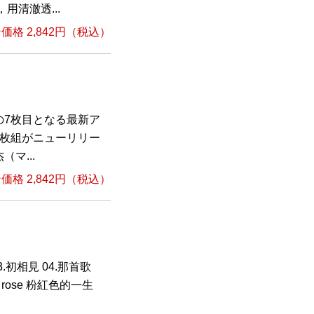
用清澈透...
格 2,842円（税込）
の7枚目となる最新ア
D 1枚組がニューリリー
（マ...
格 2,842円（税込）
3.初相見 04.那首歌
En rose 粉紅色的一生