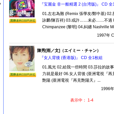
=
『宝麗金 非一般精選 2 (台湾版)』 CD 全
01.左右為難 (Remix 張學友/鄭中基) 02.
詠麟/陳百祥) 03.或許……未必……不過 Fre
Chimpanzee (黎明) 04.糾纏 Nashrille Mi
1997年 
陳秀[雨／文]（エイミー・チャン）
『女人背後 (香港版)』 CD 全1枚組
01.風光 02.給我一些時間 03.莎拉的故事
力就是最好 06.女人背後 (亜洲電視『再見
艶陽 (亜洲電視『再見艶陽天』...
1996
表示中： 1-4