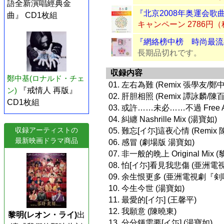
語全新演唱經典金
『北京2008年奥運会歌曲
曲』 CD1枚組
キャンペーン 2786円
『網絡榜中榜 時尚最流行
長期品切れです。
収録内容
鄭中基(ロナルド・チェ
01. 左右為難 (Remix 張學友/鄭
ン)
『戒情人 再版』
02. 肝胆相照 (Remix 譚詠麟/陳
CD1枚組
03. 或許……未必……不過 Free As 
04. 糾纏 Nashrille Mix (湯寶如)
収録アーティストの
05. 難忘[イ尓]這夜心情 (Remix
最新映画ドラマ商品
06. 感冒 (劇場版 湯寶如)
07. 非一般的晩上 Original Mix (
08. 怕[イ尓]看見我悲傷 (亜
09. 余生恨更多 (亜洲電視劇『
10. 今生今世 (湯寶如)
11. 最愛的[イ尓] (王馨平)
12. 我願意 (陳曉東)
黎明(レオン・ライ)
出
13. 分分鍾需要[イ尓] (湯寶如)