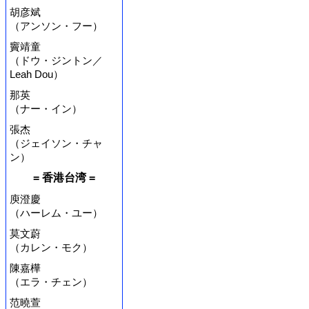
胡彦斌
（アンソン・フー）
竇靖童
（ドウ・ジントン／
Leah Dou）
那英
（ナー・イン）
張杰
（ジェイソン・チャ
ン）
= 香港台湾 =
庾澄慶
（ハーレム・ユー）
莫文蔚
（カレン・モク）
陳嘉樺
（エラ・チェン）
范曉萱