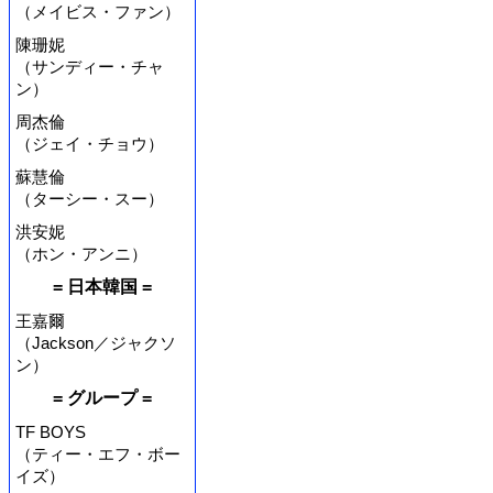
（メイビス・ファン）
陳珊妮
（サンディー・チャ
ン）
周杰倫
（ジェイ・チョウ）
蘇慧倫
（ターシー・スー）
洪安妮
（ホン・アンニ）
= 日本韓国 =
王嘉爾
（Jackson／ジャクソ
ン）
= グループ =
TF BOYS
（ティー・エフ・ボー
イズ）