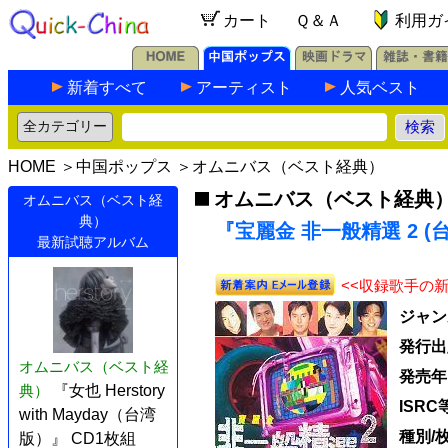
カート
Ｑ＆Ａ
利用ガ
新着すべて
アーティスト
人気ベスト
HOME
＞
中国ポップス
＞
オムニバス（ベスト経典）
オムニバス（ベスト経典
オムニバス（ベスト経
典）
『宝麗金 非一般精選 2 (台
最新試聴アルバム
<<収録歌手の
ジャン
発行出
オムニバス（ベスト経
発売年
典）
『女也 Herstory
ISRC
with Mayday（台湾
種別/
版）』 CD1枚組