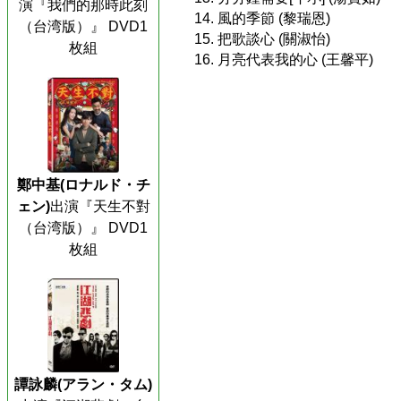
演『我們的那時此刻
14. 風的季節 (黎瑞恩)
（台湾版）』 DVD1
15. 把歌談心 (關淑怡)
枚組
16. 月亮代表我的心 (王馨平)
鄭中基(ロナルド・チ
ェン)
出演『天生不對
（台湾版）』 DVD1
枚組
譚詠麟(アラン・タム)