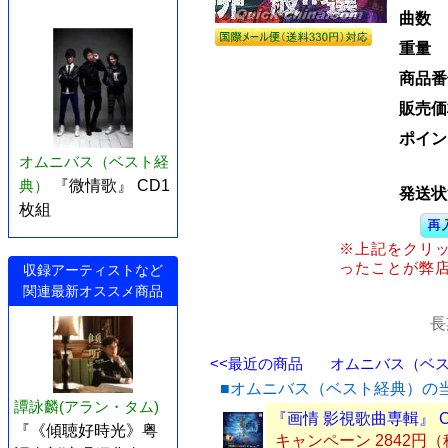
曲数
重量
商品番
販売価
ポイン
オムニバス（ベスト経
典）
『微情歌』 CD1
発送状
枚組
※上記をクリ
ったことが弊
収録アーティストなど
関連最新オススメ商品
長
<<最近の商品
オムニバス（ベスト
■オムニバス（ベスト経典）の
譚詠麟(アラン・タム)
『画情 影視歌曲専輯』 
『《傾聴好時光》粤
キャンペーン 2842円