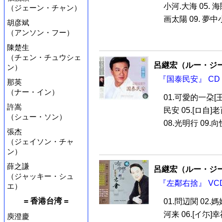
小河.大海 05. 海
（ジェーン・チャン）
画太陽 09. 夢中小紙
胡彦斌
（アンソン・フー）
陳楚生
（チェン・チュウシェ
呂継宏（ルー・ジ
ン）
『国泰民安』 CD
那英
（ナー・イン）
01.可愛的一朶[王
許嵩
民安 05.[ロ自
（シュー・ソン）
08.光明行 09.向
張杰
（ジェイソン・チャ
ン）
薛之謙
呂継宏（ルー・ジ
（ジャッキー・シュ
『左鄰右捨』 VC
エ）
= 香港台湾 =
01.問辺関 02.
河来 06.[イ尓
庾澄慶