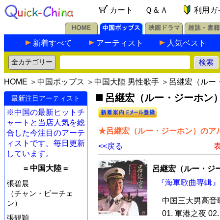
カート
Ｑ＆Ａ
利用ガ
新着すべて
アーティスト
人気ベスト
HOME
＞
中国ポップス
＞
中国大陸 男性歌手
＞呂継宏（ルー
呂継宏（ルー・ジーホン
最新注目アーティスト
※中国の最新ヒットチ
ャートと当店人気を総
★呂継宏（ルー・ジーホン）のアル
合した今注目のアーテ
ィストです。毎日更新
<<戻る
表
しています。
= 中国大陸 =
呂継宏（ルー・ジ
『海軍歌曲専輯』 
張碧晨
（チャン・ビーチェ
中国三大男高音
ン）
01. 軍港之夜 0
張靚穎