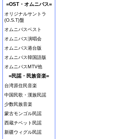
=OST・オムニバス=
オリジナルサントラ
(O.S.T)盤
オムニバスベスト
オムニバス演唱会
オムニバス港台版
オムニバス韓国語版
オムニバスMTV他
=民謡・民族音楽=
台湾原住民音楽
中国民歌・漢族民謡
少数民族音楽
蒙古モンゴル民謡
西蔵チベット民謡
新疆ウィグル民謡