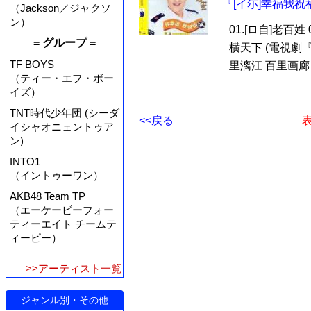
『[イ尓]幸福我祝福
（Jackson／ジャクソ
ン）
01.[ロ自]老百姓
= グループ =
横天下 (電視劇『
TF BOYS
里漓江 百里画廊 0
（ティー・エフ・ボー
イズ）
TNT時代少年団 (シーダ
<<戻る
表
イシャオニェントゥア
ン)
INTO1
（イントゥーワン）
AKB48 Team TP
（エーケービーフォー
ティーエイト チームテ
ィーピー）
>>アーティスト一覧
ジャンル別・その他