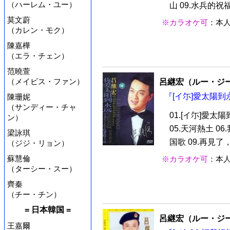
（ハーレム・ユー）
山 09.水兵的祝福 
莫文蔚
※カラオケ可
：本
（カレン・モク）
陳嘉樺
（エラ・チェン）
范曉萱
（メイビス・ファン）
呂継宏（ルー・ジ
『[イ尓]愛太陽到永
陳珊妮
（サンディー・チャ
01.[イ尓]愛太陽
ン）
05.天河熱土 06
梁詠琪
国歌 09.再見了，
（ジジ・リョン）
蘇慧倫
※カラオケ可
：本
（ターシー・スー）
齊秦
（チー・チン）
= 日本韓国 =
呂継宏（ルー・ジ
王嘉爾