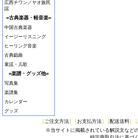
広西チワン／ヤオ族民
謡
=古典楽器・軽音楽=
中国古典楽器
イージーリスニング
ヒーリング音楽
古典戯曲
童謡・儿歌
=楽譜・グッズ他=
写真集
楽譜集
カレンダー
グッズ
[
ご注文方法
]
[
お支払方法
]
[
配送送料
]
[
※当サイトに掲載されている解説文など
特定商取引法に基づ