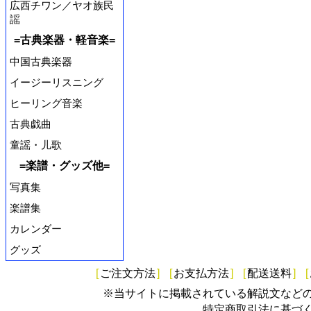
広西チワン／ヤオ族民
謡
=古典楽器・軽音楽=
中国古典楽器
イージーリスニング
ヒーリング音楽
古典戯曲
童謡・儿歌
=楽譜・グッズ他=
写真集
楽譜集
カレンダー
グッズ
[
ご注文方法
]
[
お支払方法
]
[
配送送料
]
[
※当サイトに掲載されている解説文など
特定商取引法に基づ