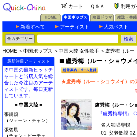
カート
Ｑ＆Ａ
利用ガ
新着すべて
アーティスト
人気ベスト
HOME
＞
中国ポップス
＞
中国大陸 女性歌手
＞盧秀梅（ルー
盧秀梅（ルー・ショウメイ）
最新注目アーティスト
※中国の最新ヒットチ
ャートと当店人気を総
★盧秀梅（ルー・ショウメイ）のア
合した今注目のアーテ
ィストです。毎日更新
しています。
= 中国大陸 =
盧秀梅（ルー・シ
『盧秀梅専輯』 C
張靚穎
（ジェーン・チャン）
名人独唱専輯
張碧晨
01. 父老郷親 0
（チャン・ビーチェ