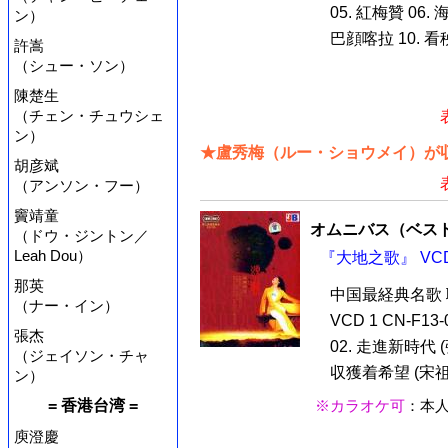
05. 紅梅贊 06.
ン）
巴顔喀拉 10. 
許嵩
（シュー・ソン）
陳楚生
（チェン・チュウシェ
ン）
★盧秀梅（ルー・ショウメイ）が収
胡彦斌
（アンソン・フー）
竇靖童
オムニバス（ベス
（ドウ・ジントン／
Leah Dou）
『大地之歌』 VC
那英
中国最経典名歌
（ナー・イン）
VCD 1 CN-F13
張杰
02. 走進新時代 (
（ジェイソン・チャ
収獲着希望 (宋祖英
ン）
= 香港台湾 =
※カラオケ可
：本
庾澄慶