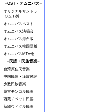
=OST・オムニバス=
オリジナルサントラ
(O.S.T)盤
オムニバスベスト
オムニバス演唱会
オムニバス港台版
オムニバス韓国語版
オムニバスMTV他
=民謡・民族音楽=
台湾原住民音楽
中国民歌・漢族民謡
少数民族音楽
蒙古モンゴル民謡
西蔵チベット民謡
新疆ウィグル民謡