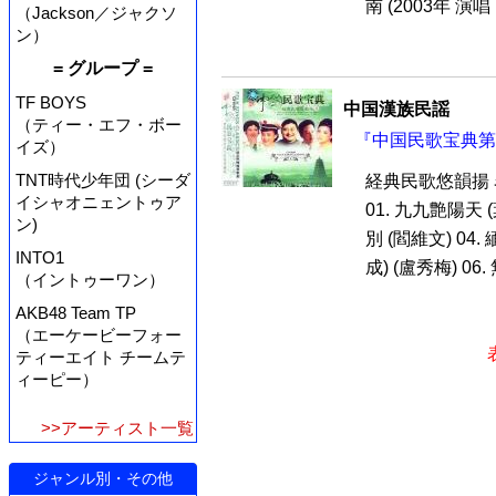
南 (2003年 演唱
（Jackson／ジャクソ
ン）
= グループ =
TF BOYS
中国漢族民謡
（ティー・エフ・ボー
『中国民歌宝典第五
イズ）
TNT時代少年団 (シーダ
経典民歌悠韻揚
イシャオニェントゥア
01. 九九艶陽天 (
ン)
別 (閻維文) 04
INTO1
成) (盧秀梅) 06.
（イントゥーワン）
AKB48 Team TP
（エーケービーフォー
ティーエイト チームテ
ィーピー）
>>アーティスト一覧
ジャンル別・その他