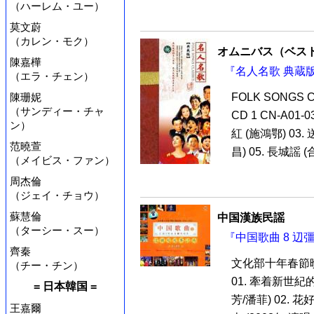
（ハーレム・ユー）
莫文蔚
（カレン・モク）
オムニバス（ベス
陳嘉樺
『名人名歌 典蔵版
（エラ・チェン）
陳珊妮
FOLK SONGS 
（サンディー・チャ
CD 1 CN-A01-0
ン）
紅 (施鴻鄂) 03
范曉萱
昌) 05. 長城謡 (合
（メイビス・ファン）
周杰倫
（ジェイ・チョウ）
蘇慧倫
中国漢族民謡
（ターシー・スー）
『中国歌曲 8 辺
齊秦
文化部十年春節晩会
（チー・チン）
01. 牽着新世紀
= 日本韓国 =
芳/潘菲) 02. 
王嘉爾