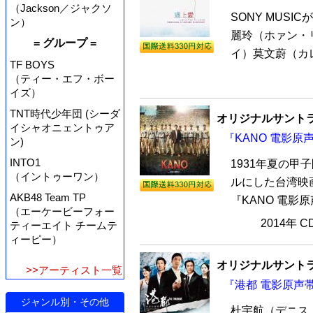
（Jackson／ジャクソ
SONY MUS
ン）
麗玲（ホァン・リ
= グループ =
イ）莫文蔚（カレ
TF BOYS
（ティー・エフ・ボー
イズ）
TNT時代少年団 (シーダ
オリジナルサントラ
イシャオニェントゥア
『KANO 電影原
ン)
INTO1
1931年夏の
（イントゥーワン）
ルにした台湾映
AKB48 Team TP
『KANO 電影原
（エーケービーフォー
2014年 
ティーエイト チームテ
ィーピー）
オリジナルサントラ
>>アーティスト一覧
『港都 電影原声帯
ジャンル別・その他
杜宇航（デニス