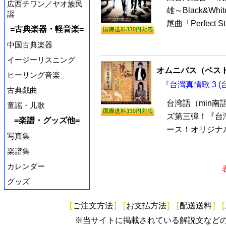
広西チワン／ヤオ族民
雄～Black&
謡
尾曲「Perfect 
=古典楽器・軽音楽=
中国古典楽器
イージーリスニング
オムニバス（ベス
ヒーリング音楽
『台灣真情歌 3 (
古典戯曲
台湾語（min南
童謡・儿歌
ズ第三弾！『台灣
=楽譜・グッズ他=
ース！オリジナル
写真集
楽譜集
カレンダー
グッズ
[
ご注文方法
]
[
お支払方法
]
[
配送送料
]
[
※当サイトに掲載されている解説文など