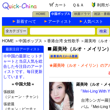
カート
Ｑ＆Ａ
利用ガ
新着すべて
アーティスト
人気ベスト
HOME
＞
中国ポップス
＞
香港台湾 女性歌手
＞羅美玲（ルオ
羅美玲（ルオ・メイリン）の
最新注目アーティスト
※中国の最新ヒットチ
ャートと当店人気を総
★羅美玲（ルオ・メイリン）のアル
合した今注目のアーテ
ィストです。毎日更新
しています。
= 中国大陸 =
羅美玲（ルオ・メ
『Mei-Ling Wi
張靚穎
（ジェーン・チャン）
台湾シンガー羅
張碧晨
バム『Mei-Ling
（チャン・ビーチェ