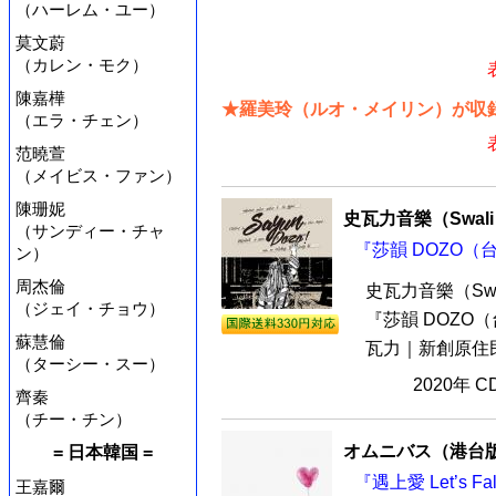
（ハーレム・ユー）
莫文蔚
（カレン・モク）
陳嘉樺
★羅美玲（ルオ・メイリン）が収録
（エラ・チェン）
范曉萱
（メイビス・ファン）
陳珊妮
史瓦力音樂（Swali 
（サンディー・チャ
『莎韻 DOZO（
ン）
周杰倫
史瓦力音樂（Swal
（ジェイ・チョウ）
『莎韻 DOZO
蘇慧倫
瓦力｜新創原住民靈
（ターシー・スー）
2020年 
齊秦
（チー・チン）
オムニバス（港台
= 日本韓国 =
『遇上愛 Let’s F
王嘉爾