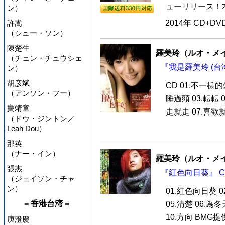
ューリリース！本
ン）
許嵩
2014年 CD+D
（シュー・ソン）
陳楚生
羅美玲（ルオ・メ
（チェン・チュウシェ
『我是羅美玲 (台湾
ン）
胡彦斌
CD 01.不一様
（アンソン・フー）
睡過頭 03.転転 
竇靖童
走就走 07.喜歓就是
（ドウ・ジントン／
Leah Dou）
那英
（ナー・イン）
羅美玲（ルオ・メ
張杰
『紅色向日葵』 C
（ジェイソン・チャ
ン）
01.紅色向日葵 
= 香港台湾 =
05.清楚 06.為
10.方向 BMG提供
庾澄慶