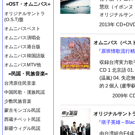
=OST・オムニバス=
慧欣（イボンヌ
オリジナルサントラ
オリジナルサント
(O.S.T)盤
2013年 CD+D
オムニバスベスト
オムニバス演唱会
オムニバス（ベス
オムニバス港台版
『原班情歌流行精選
オムニバス韓国語版
収録台湾実力歌
オムニバスMTV他
CD 1 北京語 01.
=民謡・民族音楽=
(温嵐) 04. 失恋無
台湾原住民音楽
的２個人 (盧學叡) 
中国民歌・漢族民謡
2009年 
少数民族音楽
蒙古モンゴル民謡
オリジナルサントラ
西蔵チベット民謡
『痞子英雄～Black
新疆ウィグル民謡
由台湾組合F4