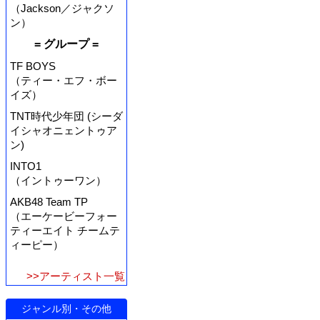
（Jackson／ジャクソ
ン）
= グループ =
TF BOYS
（ティー・エフ・ボー
イズ）
TNT時代少年団 (シーダ
イシャオニェントゥア
ン)
INTO1
（イントゥーワン）
AKB48 Team TP
（エーケービーフォー
ティーエイト チームテ
ィーピー）
>>アーティスト一覧
ジャンル別・その他