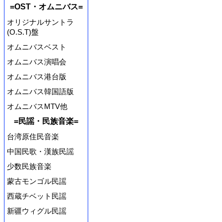
=OST・オムニバス=
オリジナルサントラ
(O.S.T)盤
オムニバスベスト
オムニバス演唱会
オムニバス港台版
オムニバス韓国語版
オムニバスMTV他
=民謡・民族音楽=
台湾原住民音楽
中国民歌・漢族民謡
少数民族音楽
蒙古モンゴル民謡
西蔵チベット民謡
新疆ウィグル民謡