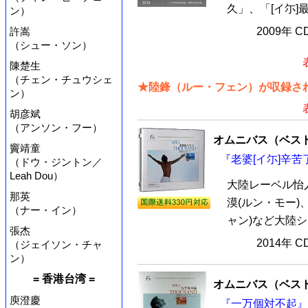
久」、「[イ尓]
ン）
許嵩
2009年 
（シュー・ソン）
陳楚生
（チェン・チュウシェ
★陸鋒（ルー・フェン）が収録され
ン）
胡彦斌
（アンソン・フー）
オムニバス（ベス
竇靖童
『老婆[イ尓]辛苦了
（ドウ・ジントン／
Leah Dou）
大陸レーベル怡
那英
漠(ルン・モー)
（ナー・イン）
ャン)など大陸シ
張杰
2014年 
（ジェイソン・チャ
ン）
= 香港台湾 =
オムニバス（ベス
庾澄慶
『一万個対不起』 