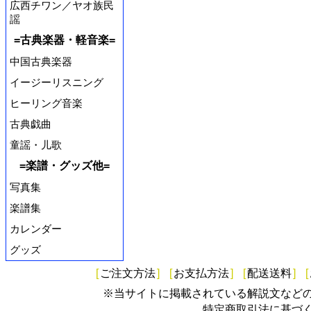
広西チワン／ヤオ族民
謡
=古典楽器・軽音楽=
中国古典楽器
イージーリスニング
ヒーリング音楽
古典戯曲
童謡・儿歌
=楽譜・グッズ他=
写真集
楽譜集
カレンダー
グッズ
[
ご注文方法
]
[
お支払方法
]
[
配送送料
]
[
※当サイトに掲載されている解説文など
特定商取引法に基づ