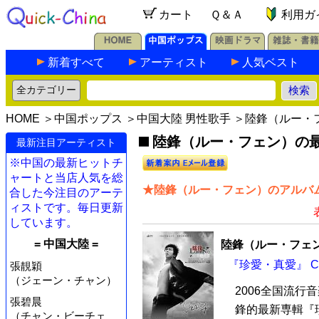
カート
Ｑ＆Ａ
利用ガ
新着すべて
アーティスト
人気ベスト
HOME
＞
中国ポップス
＞
中国大陸 男性歌手
＞陸鋒（ルー・
陸鋒（ルー・フェン）の最新
最新注目アーティスト
※中国の最新ヒットチ
ャートと当店人気を総
★陸鋒（ルー・フェン）のアルバム
合した今注目のアーテ
ィストです。毎日更新
しています。
= 中国大陸 =
陸鋒（ルー・フェ
『珍愛・真愛』 C
張靚穎
（ジェーン・チャン）
2006全国流
張碧晨
鋒的最新専輯『
（チャン・ビーチェ