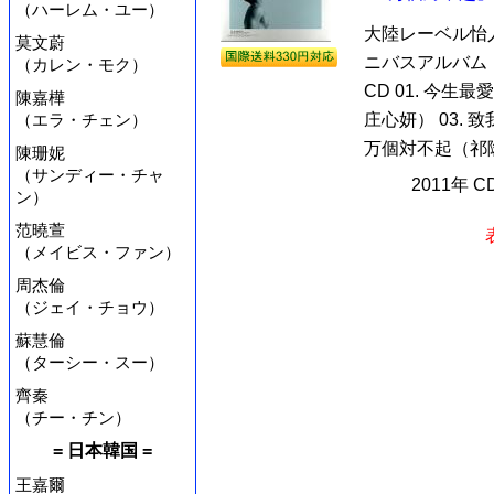
（ハーレム・ユー）
大陸レーベル怡
莫文蔚
ニバスアルバム
（カレン・モク）
CD 01. 今生
陳嘉樺
（エラ・チェン）
庄心妍） 03. 
万個対不起（祁隆） 
陳珊妮
（サンディー・チャ
2011年 
ン）
范曉萱
（メイビス・ファン）
周杰倫
（ジェイ・チョウ）
蘇慧倫
（ターシー・スー）
齊秦
（チー・チン）
= 日本韓国 =
王嘉爾