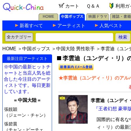
カート
Ｑ＆Ａ
利用ガ
新着すべて
アーティスト
人気ベスト
HOME
＞
中国ポップス
＞
中国大陸 男性歌手
＞李雲迪（ユン
李雲迪（ユンディ・リ）の最
最新注目アーティスト
※中国の最新ヒットチ
ャートと当店人気を総
★李雲迪（ユンディ・リ）のアルバ
合した今注目のアーテ
ィストです。毎日更新
しています。
= 中国大陸 =
李雲迪（ユンディ
『王者幻想 豪華版』
張靚穎
（ジェーン・チャン）
国際的に有名な
張碧晨
ィ・リ）の最新演
（チャン・ビーチェ