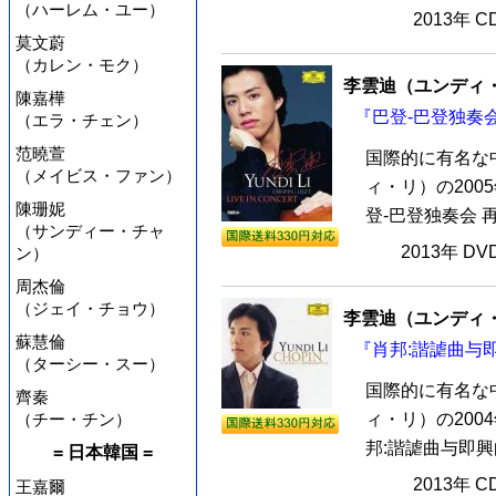
（ハーレム・ユー）
2013年 
莫文蔚
（カレン・モク）
李雲迪（ユンディ
陳嘉樺
『巴登-巴登独奏会
（エラ・チェン）
范曉萱
国際的に有名な
（メイビス・ファン）
ィ・リ）の20
陳珊妮
登-巴登独奏会 
（サンディー・チャ
2013年 D
ン）
周杰倫
（ジェイ・チョウ）
李雲迪（ユンディ
蘇慧倫
『肖邦:諧謔曲与即
（ターシー・スー）
国際的に有名な
齊秦
（チー・チン）
ィ・リ）の20
邦:諧謔曲与即興
= 日本韓国 =
2013年 
王嘉爾