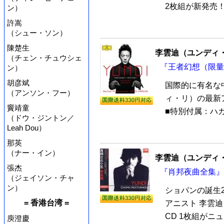
2枚組が新発売！
ン）
許嵩
（シュー・ソン）
陳楚生
李雲迪（ユンディ
（チェン・チュウシェ
『王者幻想（限量版
ン）
胡彦斌
国際的に有名な
（アンソン・フー）
ィ・リ）の最新ア
竇靖童
■特別付属：ハガ
（ドウ・ジントン／
Leah Dou）
那英
（ナー・イン）
李雲迪（ユンディ
張杰
『肖邦夜曲全集』 
（ジェイソン・チャ
ン）
ショパンの誕生
= 香港台湾 =
アニスト 李雲
CD 1枚組がニ
庾澄慶