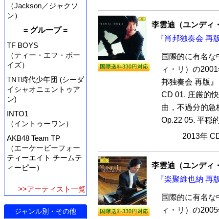
（Jackson／ジャクソ
ン）
李雲迪（ユンディ
= グループ =
『肖邦独奏会 再版
TF BOYS
（ティー・エフ・ボー
国際的に有名な
イズ）
ィ・リ）の20
TNT時代少年団 (シーダ
邦独奏会 再版』
イシャオニェントゥア
CD 01. 庄厳的快
ン)
曲，不過分的急
INTO1
Op.22 05. 平
（イントゥーワン）
2013年 
AKB48 Team TP
（エーケービーフォー
ティーエイト チームテ
李雲迪（ユンディ
ィーピー）
『楽聚維也納 再版
>>アーティスト一覧
国際的に有名な
ィ・リ）の20
ジャンル別・その他