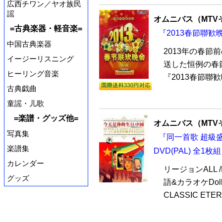
広西チワン／ヤオ族民
謡
オムニバス（MTV
=古典楽器・軽音楽=
『2013春節聯歓晩
中国古典楽器
2013年の春節
イージーリスニング
送した恒例の春節
ヒーリング音楽
『2013春節聯歓
古典戯曲
童謡・儿歌
=楽譜・グッズ他=
オムニバス（MTV
写真集
『同一首歌 超級盛
楽譜集
DVD(PAL) 全1枚組
カレンダー
リージョンALL /
グッズ
語&カラオケDol
CLASSIC E