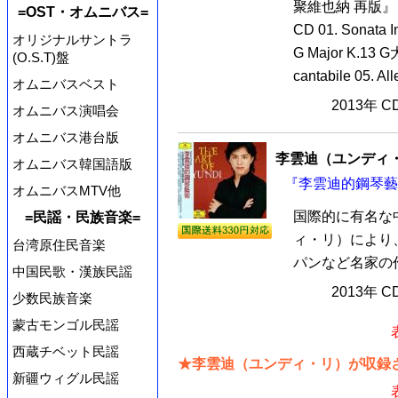
聚維也納 再版』
=OST・オムニバス=
CD 01. Sonata 
オリジナルサントラ
G Major K.13 G
(O.S.T)盤
cantabile 05. Alle
オムニバスベスト
2013年 
オムニバス演唱会
オムニバス港台版
李雲迪（ユンディ
オムニバス韓国語版
『李雲迪的鋼琴藝術 T
オムニバスMTV他
国際的に有名な
=民謡・民族音楽=
ィ・リ）により
台湾原住民音楽
パンなど名家の作
中国民歌・漢族民謡
2013年 
少数民族音楽
蒙古モンゴル民謡
西蔵チベット民謡
★李雲迪（ユンディ・リ）が収録さ
新疆ウィグル民謡