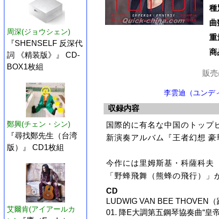
種
曲
周深(ジョウシェン)
重
『SHENSELF 反深代
商
詞 《精装版》』 CD-
BOX1枚組
販売
李雲迪（ユンディ・
収録内容
鄭興(チェン・シン)
国際的に有名な中国のトップ
『尋找鄭先生（台湾
新演奏アルバム『王者幻想 豪華
版）』 CD1枚組
今作には里姆斯基・科薩科夫
「野蜂飛舞（熊蜂の飛行）」
CD
LUDWIG VAN BEE THO
艾爾肯(アイアールカ
01. 降E大調第五鋼琴協奏曲“皇帝