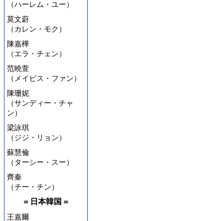
（ハーレム・ユー）
莫文蔚
（カレン・モク）
陳嘉樺
（エラ・チェン）
范曉萱
（メイビス・ファン）
陳珊妮
（サンディー・チャ
ン）
梁詠琪
（ジジ・リョン）
蘇慧倫
（ターシー・スー）
齊秦
（チー・チン）
= 日本韓国 =
王嘉爾