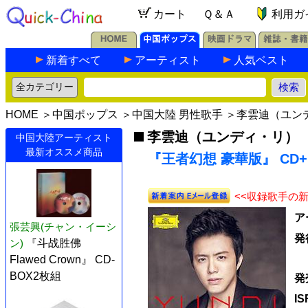
カート
Ｑ＆Ａ
利用ガ
新着すべて
アーティスト
人気ベスト
HOME
＞
中国ポップス
＞
中国大陸 男性歌手
＞
李雲迪（ユン
李雲迪（ユンディ・リ）
中国大陸アーティスト
最新オススメ商品
『王者幻想 豪華版』 CD+
<<収録歌手の
ア
張芸興(チャン・イーシ
発
ン)
『斗战胜佛
Flawed Crown』 CD-
BOX2枚組
発
I