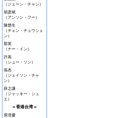
（ジェーン・チャン）
胡彦斌
（アンソン・フー）
陳楚生
（チェン・チュウシェ
ン）
那英
（ナー・イン）
許嵩
（シュー・ソン）
張杰
（ジェイソン・チャ
ン）
薛之謙
（ジャッキー・シュ
エ）
= 香港台湾 =
庾澄慶