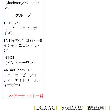
（Jackson／ジャクソ
ン）
= グループ =
TF BOYS
（ティー・エフ・ボー
イズ）
TNT時代少年団 (シーダ
イシャオニェントゥア
ン)
INTO1
（イントゥーワン）
AKB48 Team TP
（エーケービーフォー
ティーエイト チームテ
ィーピー）
>>アーティスト一覧
[
ご注文方法
]
[
お支払方法
]
[
配送送料
]
[