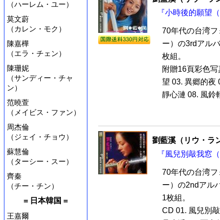
（ハーレム・ユー）
『小時後的願望（台
莫文蔚
（カレン・モク）
70年代の台湾
陳嘉樺
ー）の3rdアル
（エラ・チェン）
枚組。
陳珊妮
附贈16頁彩色写真
（サンディー・チャ
望 03. 異郷的夜 
ン）
靜心漣 08. 風鈴輕輕
范曉萱
（メイビス・ファン）
周杰倫
（ジェイ・チョウ）
劉藍溪（リウ・ラ
蘇慧倫
『風兒別敲我窓（台
（ターシー・スー）
70年代の台湾
齊秦
ー）の2ndア
（チー・チン）
1枚組。
= 日本韓国 =
CD 01. 風兒別敲
王嘉爾