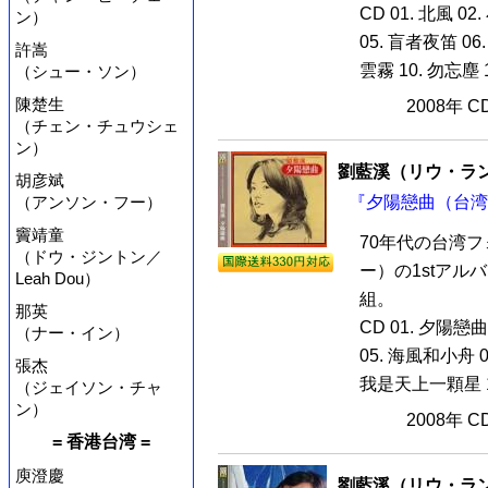
CD 01. 北風 0
ン）
05. 盲者夜笛 06
許嵩
雲霧 10. 勿忘塵 11
（シュー・ソン）
陳楚生
2008年 
（チェン・チュウシェ
ン）
劉藍溪（リウ・ラ
胡彦斌
（アンソン・フー）
『夕陽戀曲（台湾版
竇靖童
70年代の台湾
（ドウ・ジントン／
ー）の1stアル
Leah Dou）
組。
那英
CD 01. 夕陽戀曲
（ナー・イン）
05. 海風和小舟 0
張杰
我是天上一顆星 10.
（ジェイソン・チャ
ン）
2008年 
= 香港台湾 =
庾澄慶
劉藍溪（リウ・ラ