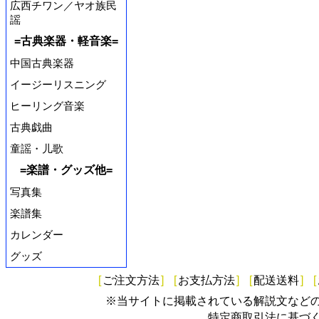
広西チワン／ヤオ族民
謡
=古典楽器・軽音楽=
中国古典楽器
イージーリスニング
ヒーリング音楽
古典戯曲
童謡・儿歌
=楽譜・グッズ他=
写真集
楽譜集
カレンダー
グッズ
[
ご注文方法
]
[
お支払方法
]
[
配送送料
]
[
※当サイトに掲載されている解説文など
特定商取引法に基づ