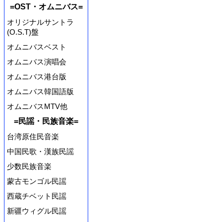
=OST・オムニバス=
オリジナルサントラ
(O.S.T)盤
オムニバスベスト
オムニバス演唱会
オムニバス港台版
オムニバス韓国語版
オムニバスMTV他
=民謡・民族音楽=
台湾原住民音楽
中国民歌・漢族民謡
少数民族音楽
蒙古モンゴル民謡
西蔵チベット民謡
新疆ウィグル民謡