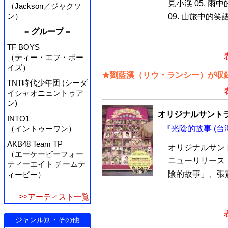
見小渓 05. 雨中的
（Jackson／ジャクソ
ン）
09. 山旅中的笑語 1
= グループ =
TF BOYS
（ティー・エフ・ボー
イズ）
★劉藍溪（リウ・ランシー）が収録
TNT時代少年団 (シーダ
イシャオニェントゥア
ン)
オリジナルサントラ
INTO1
『光陰的故事 (台湾
（イントゥーワン）
AKB48 Team TP
オリジナルサント
（エーケービーフォー
ニューリリース
ティーエイト チームテ
陰的故事」、張震
ィーピー）
>>アーティスト一覧
ジャンル別・その他