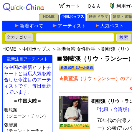
カート
Ｑ＆Ａ
利用ガ
新着すべて
アーティスト
人気ベスト
HOME
＞
中国ポップス
＞
香港台湾 女性歌手
＞劉藍溪（リウ
劉藍溪（リウ・ランシー）の
最新注目アーティスト
※中国の最新ヒットチ
ャートと当店人気を総
★劉藍溪（リウ・ランシー）のアル
合した今注目のアーテ
ィストです。毎日更新
しています。
= 中国大陸 =
劉藍溪（リウ・ラ
『北風（台湾版）』
張靚穎
（ジェーン・チャン）
70年代の台湾
張碧晨
ー）の4thアル
（チャン・ビーチェ