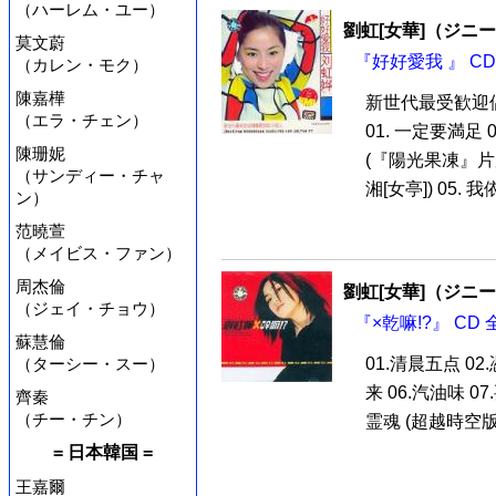
（ハーレム・ユー）
劉虹[女華]（ジニ
莫文蔚
『好好愛我 』 CD
（カレン・モク）
陳嘉樺
新世代最受歓迎
（エラ・チェン）
01. 一定要満足 0
陳珊妮
(『陽光果凍』片尾曲
（サンディー・チャ
湘[女亭]) 05. 我
ン）
范曉萱
（メイビス・ファン）
周杰倫
劉虹[女華]（ジニ
（ジェイ・チョウ）
『×乾嘛!?』 CD
蘇慧倫
（ターシー・スー）
01.清晨五点 02
来 06.汽油味 07.
齊秦
（チー・チン）
霊魂 (超越時空版C
= 日本韓国 =
王嘉爾