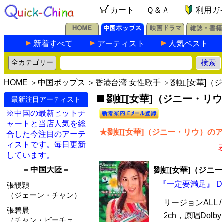
カート
Ｑ＆Ａ
利用ガ
新着すべて
アーティスト
人気ベスト
HOME
＞
中国ポップス
＞
香港台湾 女性歌手
＞劉虹[女華]（
劉虹[女華]（ジニー・リウ
最新注目アーティスト
※中国の最新ヒットチ
ャートと当店人気を総
★劉虹[女華]（ジニー・リウ）のア
合した今注目のアーテ
ィストです。毎日更新
しています。
= 中国大陸 =
劉虹[女華]（ジニ
『一定要満足』 DV
張靚穎
（ジェーン・チャン）
リージョンALL 
張碧晨
2ch，原唱Dolb
（チャン・ビーチェ