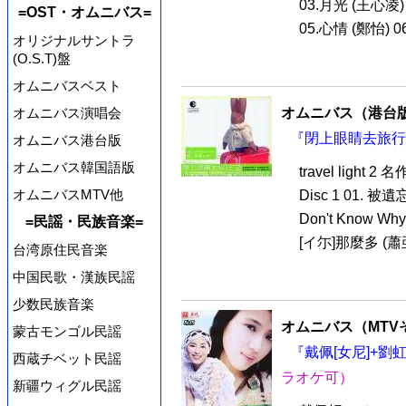
03.月光 (王心凌)
=OST・オムニバス=
05.心情 (鄭怡) 0
オリジナルサントラ
(O.S.T)盤
オムニバスベスト
オムニバス（港台
オムニバス演唱会
『閉上眼睛去旅行 2
オムニバス港台版
オムニバス韓国語版
travel ligh
オムニバスMTV他
Disc 1 01. 被
Don't Know Why 
=民謡・民族音楽=
[イ尓]那麼多 (蕭亜軒
台湾原住民音楽
中国民歌・漢族民謡
少数民族音楽
オムニバス（MTV
蒙古モンゴル民謡
『戴佩[女尼]+劉虹
西蔵チベット民謡
ラオケ可）
新疆ウィグル民謡