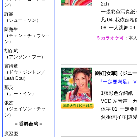
2ch
ン）
一張彩色写真紙 01
許嵩
凡 04. 我依然相信
（シュー・ソン）
08. 一人跳舞 09.
陳楚生
（チェン・チュウシェ
※カラオケ可
：本
ン）
胡彦斌
（アンソン・フー）
竇靖童
（ドウ・ジントン／
劉虹[女華]（ジニ
Leah Dou）
『一定要満足』 V
那英
1張彩色介紹紙
（ナー・イン）
VCD 左音声：
張杰
（ジェイソン・チャ
体字 01. 一定要満
ン）
然相信[イ尓]還愛我 
= 香港台湾 =
庾澄慶