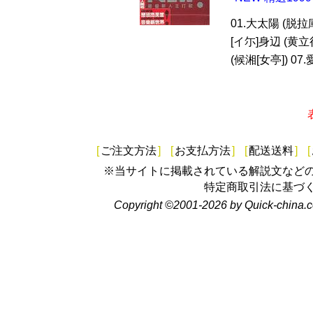
01.大太陽 (脱拉庫)
[イ尓]身辺 (黄立
(候湘[女亭]) 07.愛
[
ご注文方法
]
[
お支払方法
]
[
配送送料
]
[
※当サイトに掲載されている解説文など
特定商取引法に基づ
Copyright ©2001-2026 by Quick-china.c