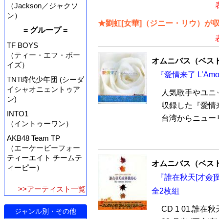
（Jackson／ジャクソ
ン）
★劉虹[女華]（ジニー・リウ）が
= グループ =
TF BOYS
（ティー・エフ・ボー
オムニバス（ベス
イズ）
『愛情来了 L’Amou
TNT時代少年団 (シーダ
イシャオニェントゥア
人気歌手やユニ
ン)
収録した『愛情来了 
INTO1
台湾からニューリ
（イントゥーワン）
AKB48 Team TP
（エーケービーフォー
ティーエイト チームテ
オムニバス（ベス
ィーピー）
『誰在秋天[才僉]到我的
>>アーティスト一覧
全2枚組
CD 1 01.誰在秋
ジャンル別・その他