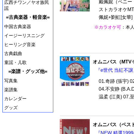
戴佩妮（ペニー
広西チワン／ヤオ族民
謡
ストカラオケM
佩妮+劉虹[女華] 
=古典楽器・軽音楽=
中国古典楽器
※カラオケ可
：本
イージーリスニング
ヒーリング音楽
古典戯曲
オムニバス（MTV
童謡・儿歌
『e世代 当紅不譲』
=楽譜・グッズ他=
写真集
01.奇跡 (張宇) 
04.不安静 (B.A.
楽譜集
温柔 (江美) 07.至
カレンダー
グッズ
オムニバス（ベス
『NEW 精選1999