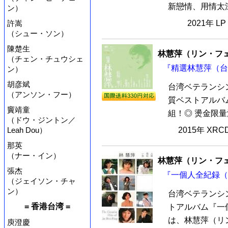
新戀情、用情太深
ン）
許嵩
2021年 L
（シュー・ソン）
陳楚生
林慧萍（リン・フ
（チェン・チュウシェ
『精選林慧萍（台湾
ン）
胡彦斌
台湾ベテランシ
（アンソン・フー）
質ベストアルバ
竇靖童
組！◎ 燙金限量流水編
（ドウ・ジントン／
Leah Dou）
2015年 XR
那英
（ナー・イン）
林慧萍（リン・フ
張杰
『一個人全紀録（台
（ジェイソン・チャ
ン）
台湾ベテランシ
= 香港台湾 =
トアルバム『一個
は、林慧萍（リン
庾澄慶