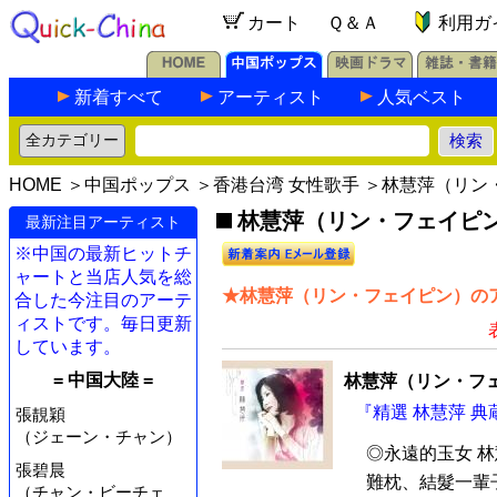
カート
Ｑ＆Ａ
利用ガ
新着すべて
アーティスト
人気ベスト
HOME
＞
中国ポップス
＞
香港台湾 女性歌手
＞林慧萍（リン
林慧萍（リン・フェイピン）
最新注目アーティスト
※中国の最新ヒットチ
ャートと当店人気を総
★林慧萍（リン・フェイピン）のア
合した今注目のアーテ
ィストです。毎日更新
しています。
= 中国大陸 =
林慧萍（リン・フ
『精選 林慧萍 典
張靚穎
（ジェーン・チャン）
◎永遠的玉女 
張碧晨
難枕、結髮一輩
（チャン・ビーチェ