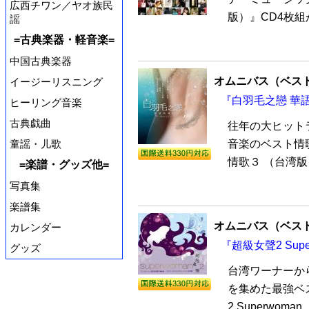
広西チワン／ヤオ族民
版）』CD4枚組
謡
=古典楽器・軽音楽=
中国古典楽器
オムニバス（ベス
イージーリスニング
『白羽毛之戀 華語
ヒーリング音楽
古典戯曲
往年の大ヒット
童謡・儿歌
音楽のベスト情
情歌３ （台湾版
=楽譜・グッズ他=
写真集
楽譜集
オムニバス（ベス
カレンダー
『超級女聲2 Sup
グッズ
台湾ワーナーか
を集めた最強ベ
2 Superwom