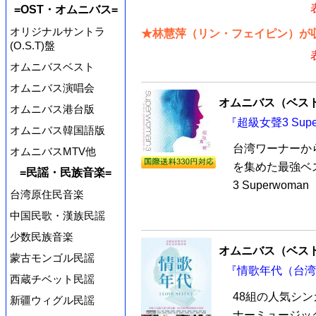
=OST・オムニバス=
オリジナルサントラ
★林慧萍（リン・フェイピン）が収
(O.S.T)盤
オムニバスベスト
オムニバス演唱会
オムニバス（ベス
オムニバス港台版
『超級女聲3 Sup
オムニバス韓国語版
台湾ワーナーか
オムニバスMTV他
を集めた最強ベ
=民謡・民族音楽=
3 Superwom
台湾原住民音楽
中国民歌・漢族民謡
少数民族音楽
オムニバス（ベス
蒙古モンゴル民謡
『情歌年代（台湾版
西蔵チベット民謡
48組の人気シ
新疆ウィグル民謡
ナーミュージッ