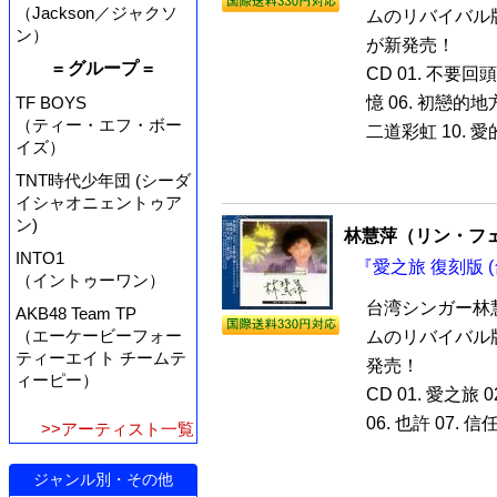
（Jackson／ジャクソ
ムのリバイバル版
ン）
が新発売！
= グループ =
CD 01. 不要回頭
TF BOYS
憶 06. 初戀的地方
（ティー・エフ・ボー
二道彩虹 10. 愛的
イズ）
TNT時代少年団 (シーダ
イシャオニェントゥア
ン)
林慧萍（リン・フ
INTO1
『愛之旅 復刻版 (
（イントゥーワン）
台湾シンガー林
AKB48 Team TP
（エーケービーフォー
ムのリバイバル版
ティーエイト チームテ
発売！
ィーピー）
CD 01. 愛之旅 
06. 也許 07. 
>>アーティスト一覧
ジャンル別・その他