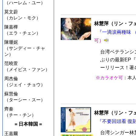
（ハーレム・ユー）
莫文蔚
（カレン・モク）
林慧萍（リン・フ
陳嘉樺
『一滴涙兩種味 （
（エラ・チェン）
可）
陳珊妮
（サンディー・チャ
台湾ベテランシ
ン）
ぶりの最新EP
范曉萱
ーリリース！著名
（メイビス・ファン）
※カラオケ可
：本
周杰倫
（ジェイ・チョウ）
蘇慧倫
（ターシー・スー）
齊秦
林慧萍（リン・フ
（チー・チン）
『不要回頭看 復刻版
= 日本韓国 =
台湾シンガー林
王嘉爾