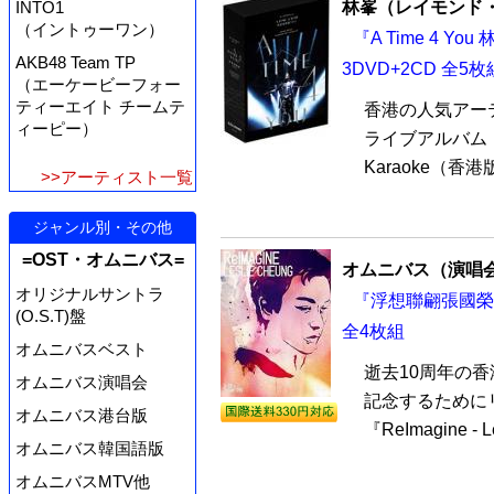
林峯（レイモンド
INTO1
（イントゥーワン）
『A Time 4 Yo
AKB48 Team TP
3DVD+2CD 全5枚
（エーケービーフォー
ティーエイト チームテ
香港の人気アー
ィーピー）
ライブアルバム『A 
Karaoke（香港
>>アーティスト一覧
ジャンル別・その他
=OST・オムニバス=
オムニバス（演唱
オリジナルサントラ
『浮想聯翩張國榮 ReI
(O.S.T)盤
全4枚組
オムニバスベスト
逝去10周年の
オムニバス演唱会
記念するために
オムニバス港台版
『ReImagine - 
オムニバス韓国語版
オムニバスMTV他