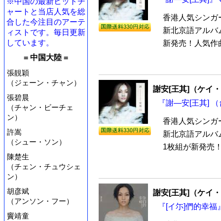
※中国の最新ヒットチ
ャートと当店人気を総
香港人気シンガー
合した今注目のアーテ
新北京語アルバム
ィストです。毎日更新
しています。
新発売！人気作曲
= 中国大陸 =
張靚穎
（ジェーン・チャン）
謝安[王其]（ケイ
張碧晨
『謝—安[王其] （
（チャン・ビーチェ
ン）
香港人気シンガー
許嵩
新北京語アルバム
（シュー・ソン）
1枚組が新発売！
陳楚生
（チェン・チュウシェ
ン）
胡彦斌
謝安[王其]（ケイ
（アンソン・フー）
『[イ尓]們的幸福』
竇靖童