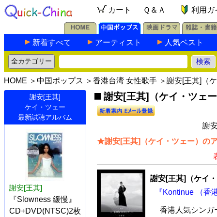
カート
Ｑ＆Ａ
利用ガ
新着すべて
アーティスト
人気ベスト
HOME
＞
中国ポップス
＞
香港台湾 女性歌手
＞謝安[王其]（
謝安[王其]（ケイ・ツェー
謝安[王其]
ケイ・ツェー
最新試聴アルバム
謝安
★謝安[王其]（ケイ・ツェー）のア
謝安[王其]（ケイ
謝安[王其]
『Kontinue （
『Slowness 緩慢』
香港人気シンガー
CD+DVD(NTSC)2枚