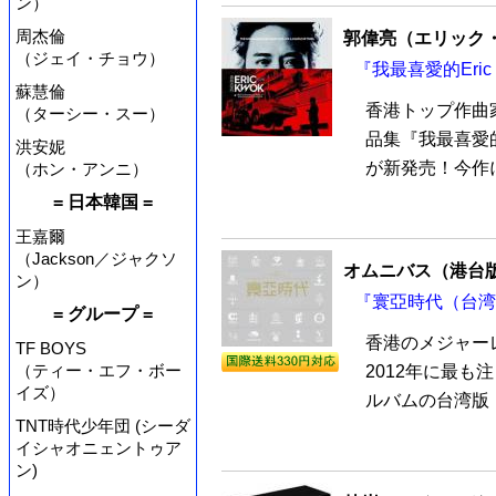
ン）
周杰倫
郭偉亮（エリック
（ジェイ・チョウ）
『我最喜愛的Eric
蘇慧倫
香港トップ作曲
（ターシー・スー）
品集『我最喜愛的E
洪安妮
が新発売！今作に
（ホン・アンニ）
= 日本韓国 =
王嘉爾
（Jackson／ジャクソ
オムニバス（港台
ン）
『寰亞時代（台湾版
= グループ =
香港のメジャーレー
TF BOYS
（ティー・エフ・ボー
2012年に最も
イズ）
ルバムの台湾版『
TNT時代少年団 (シーダ
イシャオニェントゥア
ン)