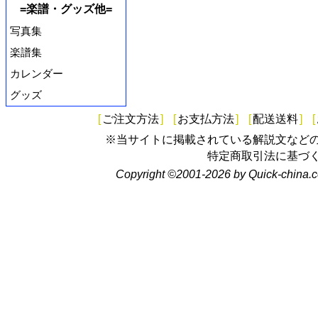
=楽譜・グッズ他=
写真集
楽譜集
カレンダー
グッズ
[
ご注文方法
]
[
お支払方法
]
[
配送送料
]
[
※当サイトに掲載されている解説文など
特定商取引法に基づ
Copyright ©2001-2026 by Quick-china.c