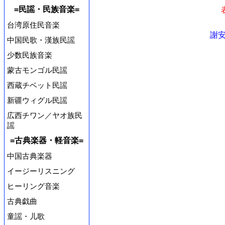
=民謡・民族音楽=
台湾原住民音楽
謝安
中国民歌・漢族民謡
少数民族音楽
蒙古モンゴル民謡
西蔵チベット民謡
新疆ウィグル民謡
広西チワン／ヤオ族民
謡
=古典楽器・軽音楽=
中国古典楽器
イージーリスニング
ヒーリング音楽
古典戯曲
童謡・儿歌