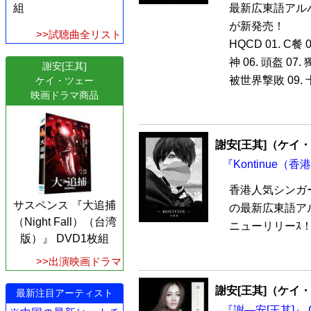
最新広東語アルバム
組
が新発売！
>>試聴曲全リスト
HQCD 01. C餐 
神 06. 頭盔 
謝安[王其]
被世界撃敗 09. 十
ケイ・ツェー
映画ドラマ商品
謝安[王其]（ケイ
『Kontinue（香
香港人気シンガ
サスペンス 『大追捕
の最新広東語アルバ
（Night Fall）（台湾
ニューリリーｽ！
版）』 DVD1枚組
>>出演映画ドラマ
謝安[王其]（ケイ
最新注目アーティスト
『謝—安[王其]』 