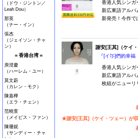
香港人気シンガー
（ドウ・ジントン／
Leah Dou）
新広東語アルバム
那英
新発売！今作では
（ナー・イン）
張杰
（ジェイソン・チャ
ン）
謝安[王其]（ケイ
= 香港台湾 =
『[イ尓]們的幸福 
庾澄慶
香港人気シンガー
（ハーレム・ユー）
新広東語アルバム
莫文蔚
枚組がニューリリ
（カレン・モク）
陳嘉樺
（エラ・チェン）
范曉萱
（メイビス・ファン）
★謝安[王其]（ケイ・ツェー）が収
陳珊妮
（サンディー・チャ