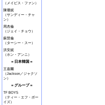
（メイビス・ファン）
陳珊妮
（サンディー・チャ
ン）
周杰倫
（ジェイ・チョウ）
蘇慧倫
（ターシー・スー）
洪安妮
（ホン・アンニ）
= 日本韓国 =
王嘉爾
（Jackson／ジャクソ
ン）
= グループ =
TF BOYS
（ティー・エフ・ボー
イズ）