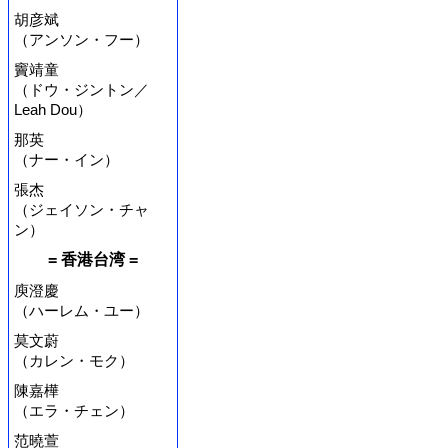
胡彦斌
（アンソン・フー）
竇靖童
（ドウ・ジントン／
Leah Dou）
那英
（ナー・イン）
張杰
（ジェイソン・チャ
ン）
= 香港台湾 =
庾澄慶
（ハーレム・ユー）
莫文蔚
（カレン・モク）
陳嘉樺
（エラ・チェン）
范曉萱