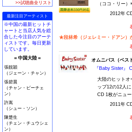
>>試聴曲全リスト
（ココ・リー）や
2012年 
最新注目アーティスト
※中国の最新ヒットチ
ャートと当店人気を総
合した今注目のアーテ
★段林希（ジェレミー・ドアン）が
ィストです。毎日更新
しています。
= 中国大陸 =
オムニバス（ベス
張靚穎
『Baby Sister』
（ジェーン・チャン）
大陸のヒットオー
張碧晨
ップ12の12人に
（チャン・ビーチェ
ン）
CD 1枚がニュ
許嵩
2011年 
（シュー・ソン）
陳楚生
（チェン・チュウシェ
ン）