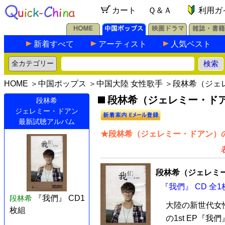
カート
Ｑ＆Ａ
利用ガ
新着すべて
アーティスト
人気ベスト
HOME
＞
中国ポップス
＞
中国大陸 女性歌手
＞段林希（ジェ
段林希（ジェレミー・ドア
段林希
ジェレミー・ドアン
最新試聴アルバム
★段林希（ジェレミー・ドアン）の
段林希（ジェレミ
『我們』 CD 全1
段林希
『我們』 CD1
大陸の新世代女
枚組
の1st EP『我