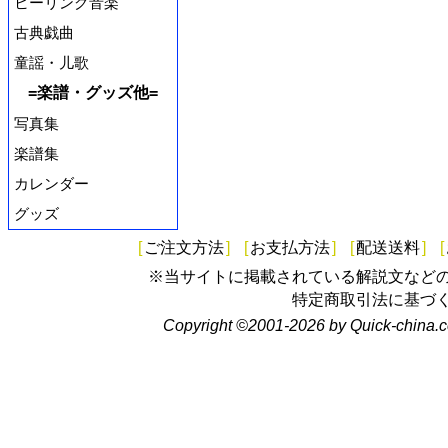
ヒーリング音楽
古典戯曲
童謡・儿歌
=楽譜・グッズ他=
写真集
楽譜集
カレンダー
グッズ
[
ご注文方法
]
[
お支払方法
]
[
配送送料
]
[
※当サイトに掲載されている解説文など
特定商取引法に基づ
Copyright ©2001-2026 by Quick-china.c