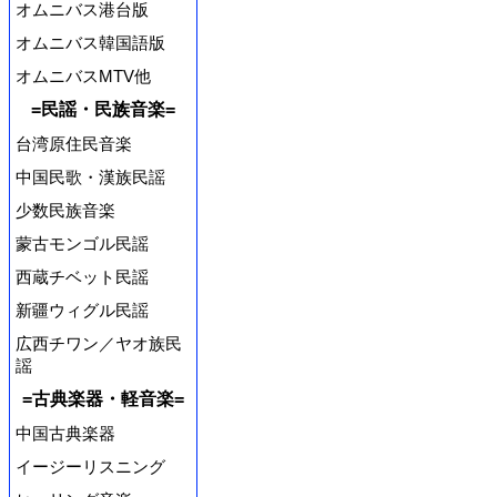
オムニバス港台版
オムニバス韓国語版
オムニバスMTV他
=民謡・民族音楽=
台湾原住民音楽
中国民歌・漢族民謡
少数民族音楽
蒙古モンゴル民謡
西蔵チベット民謡
新疆ウィグル民謡
広西チワン／ヤオ族民
謡
=古典楽器・軽音楽=
中国古典楽器
イージーリスニング