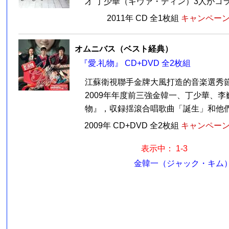
才”丁少華（キヴァ・ディン）3人がコラボ
2011年 CD 全1枚組
キャンペーン価
オムニバス（ベスト経典）
『愛.礼物』 CD+DVD 全2枚組
江蘇衛視聯手金牌大風打造的音楽選秀
2009年年度前三強金韓一、丁少華、李
物』，収録揺滾合唱歌曲「誕生」和他們三
2009年 CD+DVD 全2枚組
キャンペーン価
表示中： 1-3
金韓一（ジャック・キム）