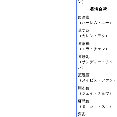
ン）
= 香港台湾 =
庾澄慶
（ハーレム・ユー）
莫文蔚
（カレン・モク）
陳嘉樺
（エラ・チェン）
陳珊妮
（サンディー・チャ
ン）
范曉萱
（メイビス・ファン）
周杰倫
（ジェイ・チョウ）
蘇慧倫
（ターシー・スー）
齊秦