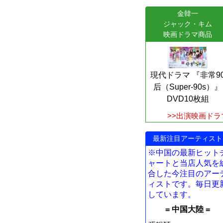
金韓一
ジャック・キム
映画ドラマ商品
現代ドラマ 『非常9
后（Super-90s）』
DVD10枚組
>>出演映画ドラ
最新注目アーティスト
※中国の最新ヒット
ャートと当店人気を
合した今注目のアー
ィストです。毎日更
しています。
= 中国大陸 =