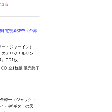
全3点
則 電視原聲帶（台湾
リー・ジャーイン）
」のオリジナルサン
D1枚...
年 CD 全1枚組
販売終了
”金韓一（ジャック・
イ）や”ギターの天