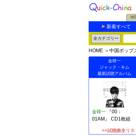
新着すべて
HOME
＞
中国ポップ
金韓一
ジャック・キム
最新試聴アルバム
金韓一
『00：
01AM』 CD1枚組
>>試聴曲全リス