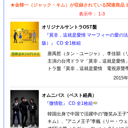
★金韓一（ジャック・キム）が収録されている関連商品 
表示中： 1-3
オリジナルサントラOST盤
『莫非，這就是愛情 マーフィーの愛の法
版）』 CD 全1枚組
唐禹哲（タン・ユージャ）、李佳穎（
主演の台湾ドラマ「莫非，這就是愛情
トラ盤『莫非，這就是愛情 電視原聲帶』C
2015
オムニバス（ベスト経典）
『微情歌』 CD 全1枚組
韓国出身で中国で活躍中の”微笑み王子
キム）、”アニメ王子”李巍（リー・ウェ