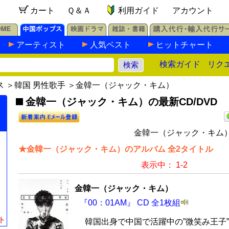
カート
Ｑ＆Ａ
利用ガイド
アカウント
アーティスト
人気ベスト
ヒットチャート
検索ガイド
リク
ス
＞
韓国 男性歌手
＞金韓一（ジャック・キム）
金韓一（ジャック・キム）の最新CD/DVD
金韓一（ジャック・キム）
★金韓一（ジャック・キム）のアルバム 全2タイトル
表示中： 1-2
金韓一（ジャック・キム）
『00：01AM』 CD 全1枚組
ト
韓国出身で中国で活躍中の”微笑み王子