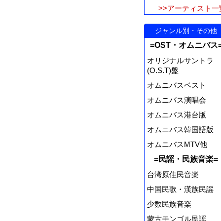
>>アーティスト一
ジャンル別・その他
=OST・オムニバス
オリジナルサントラ
(O.S.T)盤
オムニバスベスト
オムニバス演唱会
オムニバス港台版
オムニバス韓国語版
オムニバスMTV他
=民謡・民族音楽=
台湾原住民音楽
中国民歌・漢族民謡
少数民族音楽
蒙古モンゴル民謡