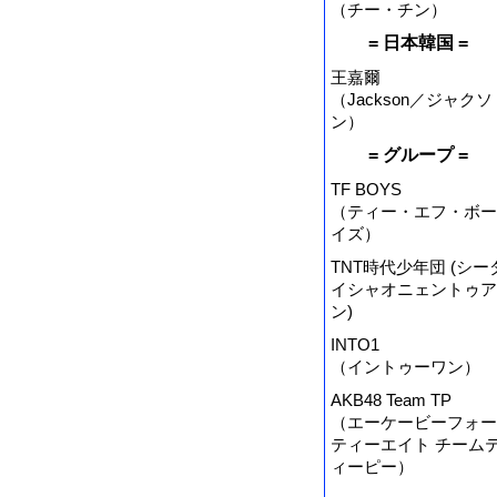
（チー・チン）
= 日本韓国 =
王嘉爾
（Jackson／ジャクソ
ン）
= グループ =
TF BOYS
（ティー・エフ・ボー
イズ）
TNT時代少年団 (シー
イシャオニェントゥア
ン)
INTO1
（イントゥーワン）
AKB48 Team TP
（エーケービーフォー
ティーエイト チーム
ィーピー）