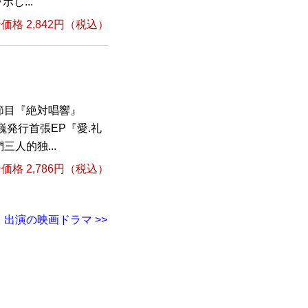
し...
格 2,842円（税込）
節目『絶対唱響』
巍発行首張EP『愛.礼
人的独...
格 2,786円（税込）
出演の映画ドラマ >>