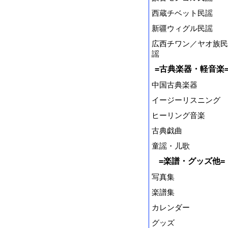
西蔵チベット民謡
新疆ウィグル民謡
広西チワン／ヤオ族民
謡
=古典楽器・軽音楽
中国古典楽器
イージーリスニング
ヒーリング音楽
古典戯曲
童謡・儿歌
=楽譜・グッズ他=
写真集
楽譜集
カレンダー
グッズ