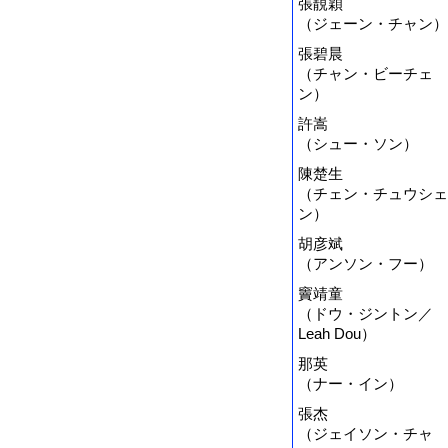
張靚穎
（ジェーン・チャン）
張碧晨
（チャン・ビーチェ
ン）
許嵩
（シュー・ソン）
陳楚生
（チェン・チュウシェ
ン）
胡彦斌
（アンソン・フー）
竇靖童
（ドウ・ジントン／
Leah Dou）
那英
（ナー・イン）
張杰
（ジェイソン・チャ