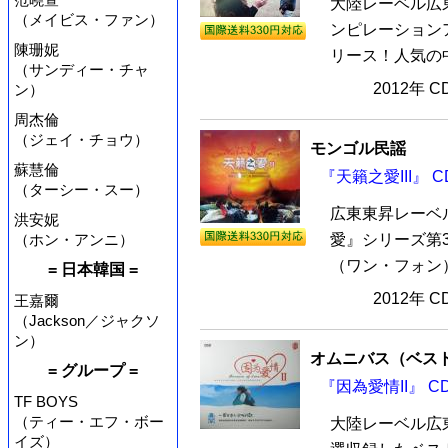
大陸レーベル広
（メイビス・ファン）
ンピレーションア
陳珊妮
リース！人気の中
（サンディー・チャ
2012年 
ン）
周杰倫
（ジェイ・チョウ）
モンゴル民謡
蘇慧倫
『天籟之愛III』 C
（ターシー・スー）
広東東昇レーベ
洪安妮
（ホン・アンニ）
愛』シリーズ第3
（ワン・フォン）
= 日本韓国 =
2012年 
王嘉爾
（Jackson／ジャクソ
ン）
オムニバス（ベス
= グループ =
『因為愛情II』 C
TF BOYS
（ティー・エフ・ボー
大陸レーベル広
イズ）