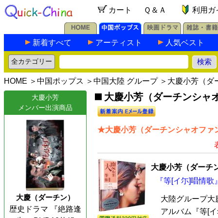
カート
Ｑ＆Ａ
利用ガ
新着すべて
アーティスト
人気ベスト
HOME
＞
中国ポップス
＞
中国大陸 グループ
＞大慶小芳（ダ
大慶小芳（ダーチンシャオ
大慶小芳
メンバー出演商品
★大慶小芳（ダーチンシャオファン
大慶小芳（ダーチ
『等[イ尓]唱情歌』
大慶（ダーチン）
大陸グループ大
歴史ドラマ 『絶路逢
アルバム『等[イ