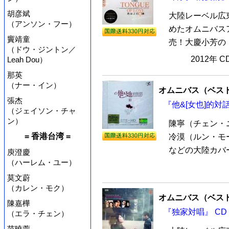
胡彦斌
大陸レーベル広
（アンソン・フー）
めたオムニバスア
竇靖童
売！大慶小芳の「
（ドウ・ジントン／
2012年 
Leah Dou）
那英
（ナー・イン）
オムニバス（ベス
張杰
『他&[女也]的対話I
（ジェイソン・チャ
ン）
陳寧（チェン・
= 香港台湾 =
冷漠（ルン・モ
などの大陸カバー
庾澄慶
（ハーレム・ユー）
莫文蔚
（カレン・モク）
オムニバス（ベス
陳嘉樺
『独家対唱』 CD
（エラ・チェン）
范曉萱