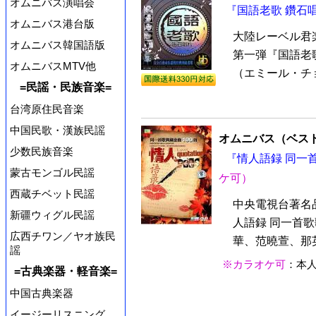
オムニバス演唱会
『国語老歌 鑽石唱
オムニバス港台版
大陸レーベル君
オムニバス韓国語版
第一弾『国語老歌
オムニバスMTV他
（エミール・チョ
=民謡・民族音楽=
台湾原住民音楽
中国民歌・漢族民謡
オムニバス（ベス
少数民族音楽
『情人語録 同一首
蒙古モンゴル民謡
ケ可）
西蔵チベット民謡
中央電視台著名
新疆ウィグル民謡
人語録 同一首
広西チワン／ヤオ族民
華、范曉萱、那英
謡
※カラオケ可
：本
=古典楽器・軽音楽=
中国古典楽器
イージーリスニング