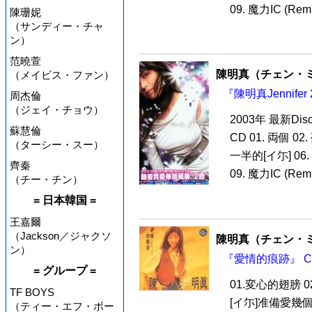
09. 魔力IC (Remix
陳珊妮
（サンディー・チャ
ン）
范曉萱
陳明真（チェン・
（メイビス・ファン）
『陳明真Jennife
周杰倫
（ジェイ・チョウ）
2003年 最新Di
蘇慧倫
CD 01. 両個 02.
（ターシー・スー）
一半的[イ尓] 06. 
齊秦
09. 魔力IC (Remix
（チー・チン）
= 日本韓国 =
王嘉爾
（Jackson／ジャクソ
陳明真（チェン・
ン）
『愛情的痕跡』 C
= グループ =
01.変心的翅膀 
TF BOYS
[イ尓]准備愛幾個人
（ティー・エフ・ボー