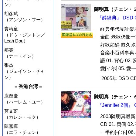
ン）
陳明真（チェン・
胡彦斌
『醇経典』 DSD 
（アンソン・フー）
竇靖童
経典年代見証楽
（ドウ・ジントン／
金曲 老歌仍像一
Leah Dou）
好歌如醇 愈久弥
那英
音楽小百科事典４
（ナー・イン）
語 01. 背心 0
張杰
愛[イ尓] 05. 
（ジェイソン・チャ
ン）
2005年 DSD 
= 香港台湾 =
庾澄慶
陳明真（チェン・
（ハーレム・ユー）
『Jennifer 2個
莫文蔚
2003陳明真最新大
（カレン・モク）
CD 01. 両個 02.
陳嘉樺
（エラ・チェン）
一半的[イ尓] 06. 