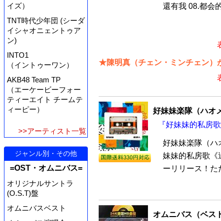
イズ）
還有我 08.都会的心
TNT時代少年団 (シーダ
イシャオニェントゥア
ン)
INTO1
★陳明真（チェン・ミンチェン）が
（イントゥーワン）
AKB48 Team TP
（エーケービーフォー
ティーエイト チームテ
ィーピー）
好妹妹楽隊（ハオ
『好妹妹的私房歌
>>アーティスト一覧
好妹妹楽隊（ハ
ジャンル別・その他
妹妹的私房歌《追梦
=OST・オムニバス=
ーリリース！ただ
オリジナルサントラ
(O.S.T)盤
オムニバスベスト
オムニバス（ベス