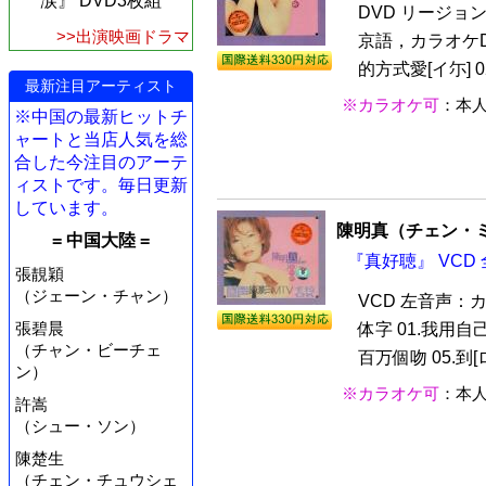
涙』 DVD3枚組
DVD リージョンA
>>出演映画ドラマ
京語，カラオケDol
的方式愛[イ尓] 02
最新注目アーティスト
※カラオケ可
：本
※中国の最新ヒットチ
ャートと当店人気を総
合した今注目のアーテ
ィストです。毎日更新
しています。
陳明真（チェン・
= 中国大陸 =
『真好聴』 VCD
張靚穎
（ジェーン・チャン）
VCD 左音声：
張碧晨
体字 01.我用自己
（チャン・ビーチェ
百万個吻 05.到[
ン）
※カラオケ可
：本
許嵩
（シュー・ソン）
陳楚生
（チェン・チュウシェ