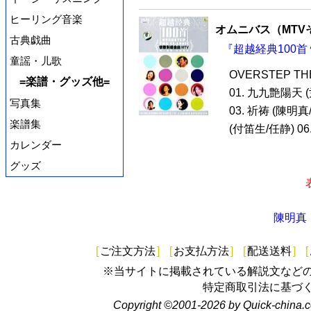
ヒーリング音楽
オムニバス（MTV
古典戯曲
『超越経典100首
童謡・儿歌
OVERSTEP T
=楽譜・グッズ他=
01. 九九艶陽天 
写真集
03. 祈祷 (陳明真
楽譜集
(付笛生/任静) 06.
カレンダー
グッズ
陳明真
[
ご注文方法
]
[
お支払方法
]
[
配送送料
]
[
※当サイトに掲載されている解説文など
特定商取引法に基づ
Copyright ©2001-2026 by Quick-china.c