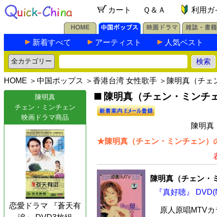
カート
Ｑ＆Ａ
利用ガ
新着すべて
アーティスト
人気ベスト
HOME
＞
中国ポップス
＞
香港台湾 女性歌手
＞陳明真（チェ
陳明真（チェン・ミンチェ
陳明真
チェン・ミンチェン
映画ドラマ商品
陳明真
★陳明真（チェン・ミンチェン）の
陳明真（チェン・
『真好聴』 DVD(
恋愛ドラマ 『蒼天有
原人原唱MTVカ